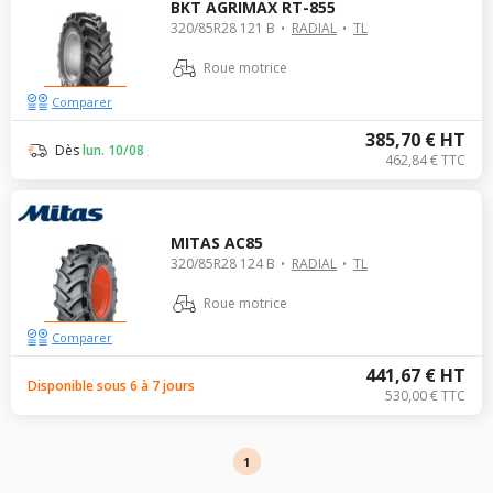
BKT AGRIMAX RT-855
320/85R28 121 B
RADIAL
TL
Roue motrice
Comparer
385,70 € HT
Dès
lun. 10/08
462,84 € TTC
MITAS AC85
320/85R28 124 B
RADIAL
TL
Roue motrice
Comparer
441,67 € HT
Disponible sous 6 à 7 jours
530,00 € TTC
1