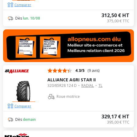
Comparer
312,50 € HT
Dès
lun. 10/08
375,00 € TTC
4.3/5
(9 avis)
ALLIANCE AGRI STAR II
320/85R28 124 D
RADIAL
TL
Roue motrice
Comparer
329,17 € HT
Dès
demain
395,00 € TTC