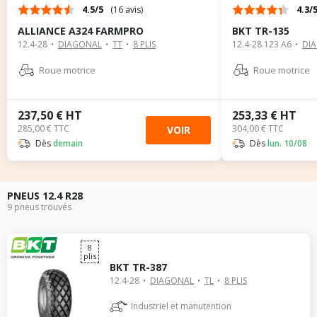
4.5/5
(16 avis)
4.3/
ALLIANCE A324 FARMPRO
BKT TR-135
12.4-28
DIAGONAL
TT
8 PLIS
12.4-28 123 A6
DI
Roue motrice
Roue motrice
237,50 € HT
253,33 € HT
285,00 € TTC
304,00 € TTC
VOIR
Dès
demain
Dès
lun. 10/08
PNEUS 12.4 R28
9 pneus trouvés
8
plis
BKT TR-387
12.4-28
DIAGONAL
TL
8 PLIS
Industriel et manutention