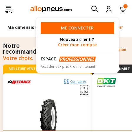
0
MENU
Ma dimension
12.4R28
Modifier
ME CONNECTER
Nouveau client ?
Notre
Créer mon compte
Pourquoi cette recommandation
recommandation
?
Votre choix.
ESPACE
Accéder aux prix Pro maintenant
MEILLEURE VENTE
INCONTOURNABLE
Comparer
8
plis