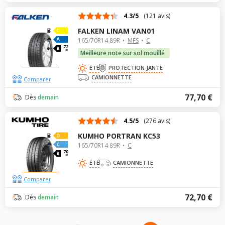
4.3/5
(121 avis)
FALKEN LINAM VAN01
165/70R14 89R
MFS
C
72
dB
Meilleure note sur sol mouillé
ÉTÉ
PROTECTION JANTE
CAMIONNETTE
Comparer
77,70 €
Dès
demain
4.5/5
(276 avis)
KUMHO PORTRAN KC53
165/70R14 89R
C
70
dB
ÉTÉ
CAMIONNETTE
Comparer
72,70 €
Dès
demain