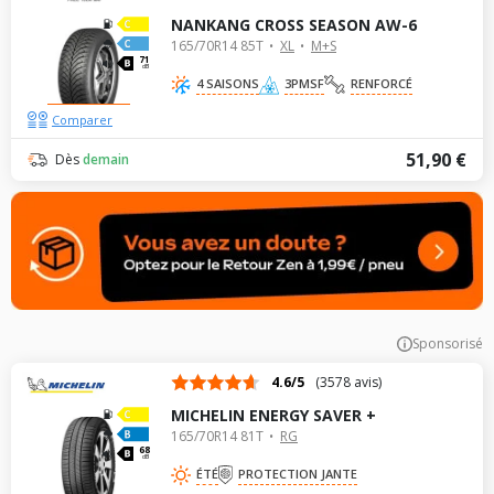
NANKANG CROSS SEASON AW-6
165/70R14 85T
XL
M+S
71
dB
4 SAISONS
3PMSF
RENFORCÉ
Comparer
51,90 €
Dès
demain
Sponsorisé
4.6/5
(3578 avis)
MICHELIN ENERGY SAVER +
165/70R14 81T
RG
68
dB
ÉTÉ
PROTECTION JANTE