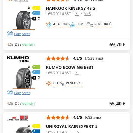
HANKOOK KINERGY 4S 2
165/70R14 85T
XL
M+S
71
dB
4 SAISONS
3PMSF
RENFORCÉ
Comparer
69,70 €
Dès
demain
4.5/5
(7538 avis)
KUMHO ECOWING ES31
165/70R14 85T
XL
70
dB
ÉTÉ
RENFORCÉ
Comparer
55,40 €
Dès
demain
4.6/5
(682 avis)
UNIROYAL RAINEXPERT 5
165/70R14 81T
EV