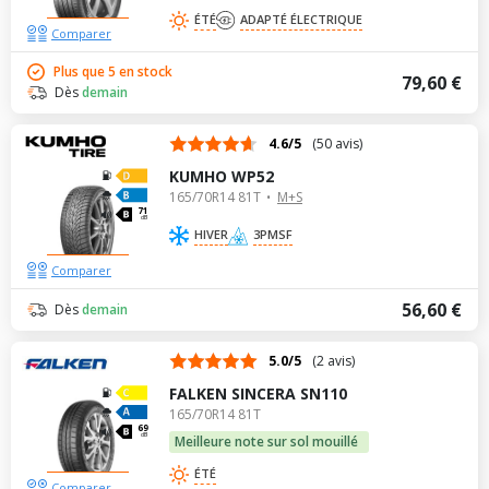
ÉTÉ
ADAPTÉ ÉLECTRIQUE
Comparer
Plus que 5 en stock
79,60 €
Dès
demain
4.6/5
(50 avis)
KUMHO WP52
165/70R14 81T
M+S
71
dB
HIVER
3PMSF
Comparer
56,60 €
Dès
demain
5.0/5
(2 avis)
FALKEN SINCERA SN110
165/70R14 81T
69
dB
Meilleure note sur sol mouillé
ÉTÉ
Comparer