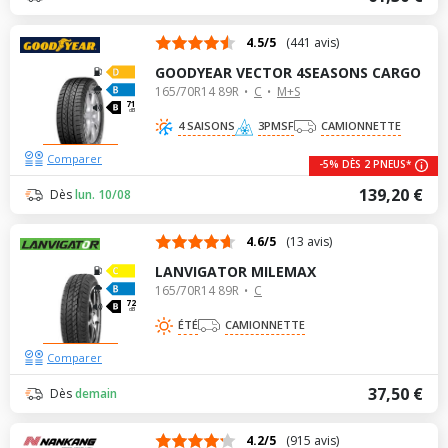
4.5/5
(441 avis)
GOODYEAR VECTOR 4SEASONS CARGO
165/70R14 89R
C
M+S
71
dB
4 SAISONS
3PMSF
CAMIONNETTE
Comparer
-5% DÈS 2 PNEUS*
139,20 €
Dès
lun. 10/08
4.6/5
(13 avis)
LANVIGATOR MILEMAX
165/70R14 89R
C
72
dB
ÉTÉ
CAMIONNETTE
Comparer
37,50 €
Dès
demain
4.2/5
(915 avis)