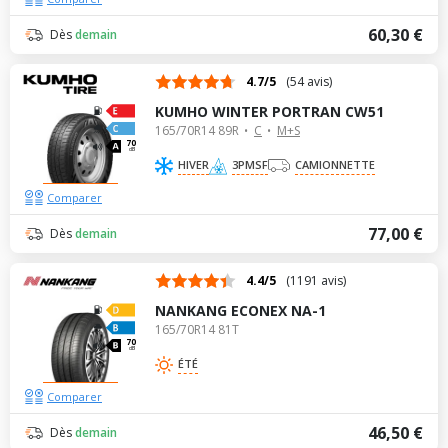
60,30 €
Dès
demain
4.7/5
(54 avis)
KUMHO WINTER PORTRAN CW51
165/70R14 89R
C
M+S
70
dB
HIVER
3PMSF
CAMIONNETTE
Comparer
77,00 €
Dès
demain
4.4/5
(1191 avis)
NANKANG ECONEX NA-1
165/70R14 81T
70
dB
ÉTÉ
Comparer
46,50 €
Dès
demain