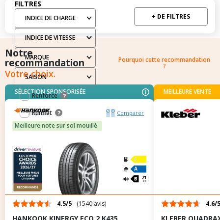
Filtres
FILTRES
+ DE FILTRES
INDICE DE CHARGE
INDICE DE VITESSE
Notre
MARQUE
Pourquoi cette recommandation
recommandation
?
Votre choix.
SAISON
Filtres mis en avant: Renforcé / Runflat
SÉLECTION SPONSORISÉE
MEILLEURE VENTE
Renforcé
?
Runflat
?
Comparer
Meilleure note sur sol mouillé
D
C
71
dB
4.5/5
(1540 avis)
4.6/
HANKOOK KINERGY ECO 2 K435
KLEBER QUADRAX