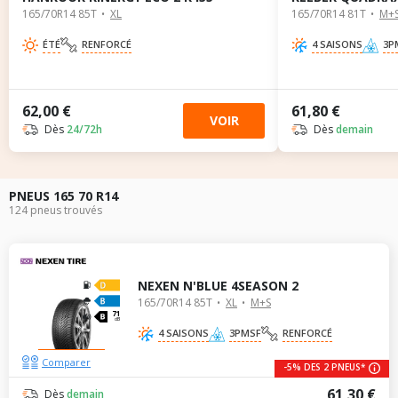
165/70R14 85T
XL
165/70R14 81T
M+
ÉTÉ
RENFORCÉ
4 SAISONS
3P
62,00 €
61,80 €
VOIR
Dès
24/72h
Dès
demain
PNEUS 165 70 R14
124 pneus trouvés
NEXEN N'BLUE 4SEASON 2
165/70R14 85T
XL
M+S
71
dB
4 SAISONS
3PMSF
RENFORCÉ
Comparer
-5% DES 2 PNEUS*
61,30 €
Dès
demain