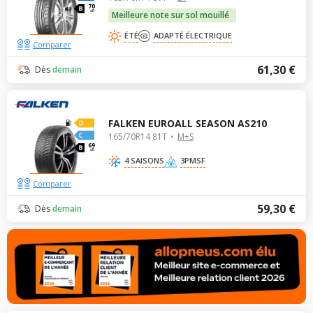
70
dB
Meilleure note sur sol mouillé
ÉTÉ
ADAPTÉ ÉLECTRIQUE
Comparer
61,30 €
Dès
demain
FALKEN EUROALL SEASON AS210
165/70R14 81T
M+S
69
dB
4 SAISONS
3PMSF
Comparer
59,30 €
Dès
demain