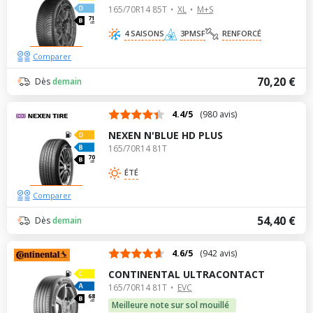
165/70R14 85T
XL
M+S
71
dB
4 SAISONS
3PMSF
RENFORCÉ
Comparer
70,20 €
Dès
demain
4.4/5
(980 avis)
NEXEN N'BLUE HD PLUS
165/70R14 81T
70
dB
ÉTÉ
Comparer
54,40 €
Dès
demain
4.6/5
(942 avis)
CONTINENTAL ULTRACONTACT
165/70R14 81T
EVC
68
dB
Meilleure note sur sol mouillé