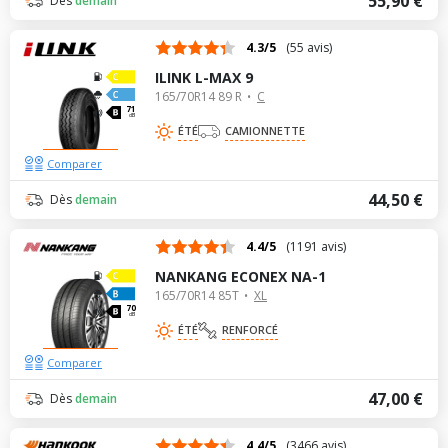
55,90 €
Dès
demain
4.3/5
(55 avis)
ILINK L-MAX 9
165/70R14 89 R
C
71
dB
ÉTÉ
CAMIONNETTE
Comparer
44,50 €
Dès
demain
4.4/5
(1191 avis)
NANKANG ECONEX NA-1
165/70R14 85T
XL
70
dB
ÉTÉ
RENFORCÉ
Comparer
47,00 €
Dès
demain
4.4/5
(3466 avis)