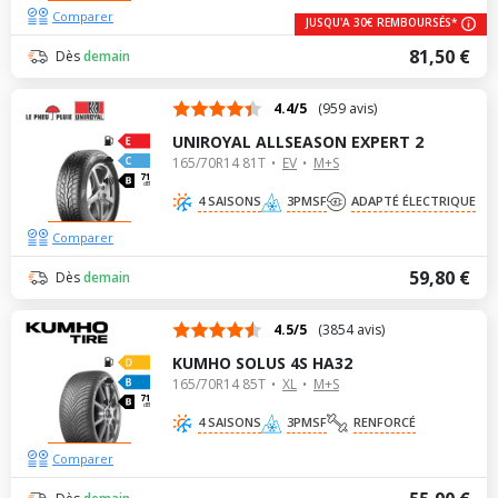
Comparer
JUSQU'A 30€ REMBOURSÉS*
81,50 €
Dès
demain
4.4/5
(959 avis)
UNIROYAL ALLSEASON EXPERT 2
165/70R14 81T
EV
M+S
71
dB
4 SAISONS
3PMSF
ADAPTÉ ÉLECTRIQUE
Comparer
59,80 €
Dès
demain
4.5/5
(3854 avis)
KUMHO SOLUS 4S HA32
165/70R14 85T
XL
M+S
71
dB
4 SAISONS
3PMSF
RENFORCÉ
Comparer