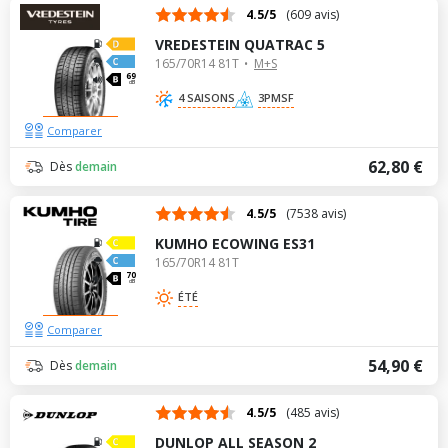
4.5/5
(609 avis)
VREDESTEIN QUATRAC 5
165/70R14 81T
M+S
69
dB
4 SAISONS
3PMSF
Comparer
62,80 €
Dès
demain
4.5/5
(7538 avis)
KUMHO ECOWING ES31
165/70R14 81T
70
dB
ÉTÉ
Comparer
54,90 €
Dès
demain
4.5/5
(485 avis)
DUNLOP ALL SEASON 2