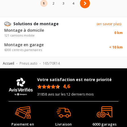
1
2
2
3
4
Solutions de montage
(en savoir plus)
Montage à domicile
0 km
121 camions mobile
Montage en garage
< 10 km
6000 centres partenaires
Accueil
Pneus auto
165/70R14
Votre satisfaction est notre priorité
4,6
/5
31858 avis sur les 12 derniers mois
Paiement en
Livraison
6000 garages