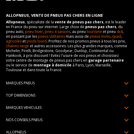
ALLOPNEUS, VENTE DE PNEUS PAS CHERS EN LIGNE
Allopneus
, spécialiste de la
vente de pneus pas chers
, est le leader
en France du pneu sur internet. Large choix de
pneus pas chers
, du
pneu auto,
pneu hiver
,
pneu 4 saisons
, au pneu
tourisme
et pneu
4x4
,
en passant par les
pneus utilitaires
mais aussi de
pneus moto
,
quad
,
agricoles
et
poids lourd
. Profitez de nos promos pneus à tous les prix,
chaines neige
et autres accessoires. Les plus grandes marques, comme
Michelin, Pirelli, Bridgestone, Goodyear, Dunlop, Continental ou
Hankook, à prix discount ! Evitez l'usure de vos pneus et choisissez
votre centre de montage de pneus pas chers en
garage partenaire
ou le service de
montage à domicile
à Paris, Lyon, Marseille,
Toulouse et dans toute la France.
MARQUES PNEUS
Pneus Michelin
TOP DIMENSIONS
Pneus Pirelli
175/65R14
MARQUES VEHICULES
Pneus Continental
185/65R15
Renault
Pneus Goodyear
NOS CONSEILS PNEUS
195/65R15
Dacia
Pneus Bridgestone
Lire un pneumatique
195/55R16
ALLOPNEUS
Peugeot
Pneus Hankook