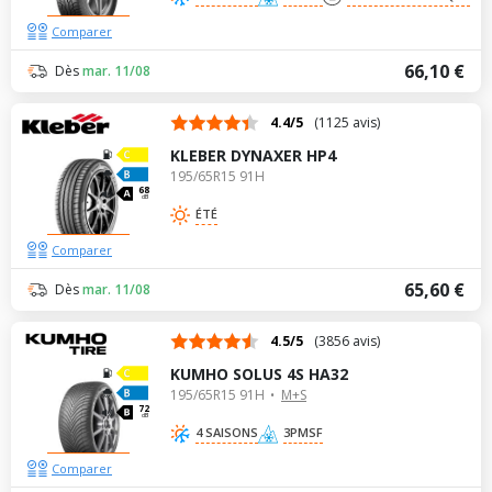
Comparer
66,10 €
Dès
mar. 11/08
4.4/5
(1125 avis)
KLEBER DYNAXER HP4
195/65R15 91H
68
dB
ÉTÉ
Comparer
65,60 €
Dès
mar. 11/08
4.5/5
(3856 avis)
KUMHO SOLUS 4S HA32
195/65R15 91H
M+S
72
dB
4 SAISONS
3PMSF
Comparer