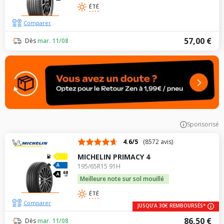
ÉTÉ
Comparer
57,00 €
Dès
mar. 11/08
Sponsorisé
4.6/5
(8572 avis)
MICHELIN PRIMACY 4
195/65R15 91H
68
dB
Meilleure note sur sol mouillé
ÉTÉ
Comparer
JUSQU'A 30€ REMBOURSÉS*
86,50 €
Dès
mar. 11/08