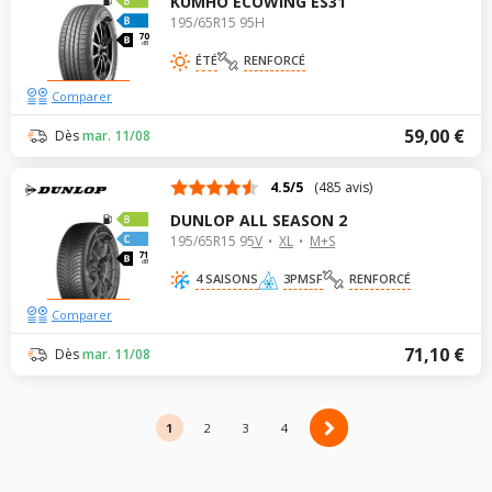
KUMHO ECOWING ES31
195/65R15 95H
70
dB
ÉTÉ
RENFORCÉ
Comparer
59,00 €
Dès
mar. 11/08
4.5/5
(485 avis)
DUNLOP ALL SEASON 2
195/65R15 95V
XL
M+S
71
dB
4 SAISONS
3PMSF
RENFORCÉ
Comparer
71,10 €
Dès
mar. 11/08
1
2
2
3
4