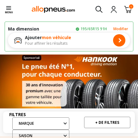
0
MENU
Ma dimension
195/65R15 91H
Modifier
Ajouter
mon véhicule
Pour affiner les résultats
Filtres
FILTRES
+ DE FILTRES
MARQUE
SAISON