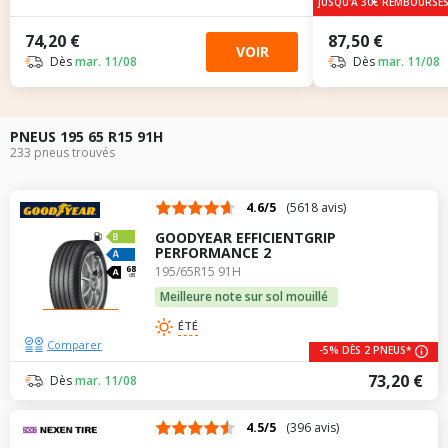
JUSQU'A 30€ REMBOURSÉ
74,20 €
87,50 €
VOIR
Dès
mar. 11/08
Dès
mar. 11/08
PNEUS 195 65 R15 91H
233 pneus trouvés
4.6/5
(5618 avis)
GOODYEAR EFFICIENTGRIP
PERFORMANCE 2
195/65R15 91H
68
dB
Meilleure note sur sol mouillé
ÉTÉ
Comparer
-5% DÈS 2 PNEUS*
73,20 €
Dès
mar. 11/08
4.5/5
(396 avis)