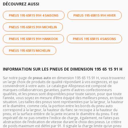
DÉCOUVREZ AUSSI
PNEUS 195 65R15 91H 4 SAISONS
PNEUS 195 65R15 91H HIVER
PNEUS 195 65R15 91H MICHELIN
PNEUS 195 65R15 91H HANKOOK
PNEUS 195 65R15 4 SAISONS
PNEUS 195 65R15 MICHELIN
INFORMATION SUR LES PNEUS DE DIMENSION 195 65 15 91 H
Sur notre page de
pneus auto
en dimension 195 65 15 91 H, vous trouverez
un large choix de produits de qualité répondant à vos exigences, et qui
conviendront à votre auto. Le catalogue Allopneus est composé de
marques collaboratrices garanties, parmi d'autres confectionneurs
qualifiés, et les pneus sont disponibles pour toute saison, pour que toute
l’année, vous soyez en mesure d’être équipé des meilleurs pneus, en toute
situation. Les tailles des pneus sont représentées par la largeur, la hauteur
et le diamètre, comme cela, la portion entre les bords du pneu auto
correspond à la largeur, la hauteur du flanc se recoupe à la hauteur du
pneu, et la surface entière de la jante incarne le diamètre du pneu. ll est
impératif de ne pas omettre l'indice de charge, également, ne faites pas
abstraction de l’indication de vitesse durant le choix des pneus. Le critère
de poids maximum est défini par 91. Il signale la charge limite qu’un pneu