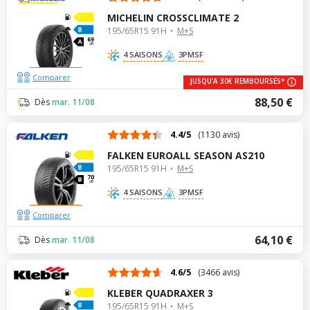
MICHELIN CROSSCLIMATE 2
195/65R15 91H
M+S
69
dB
4 SAISONS
3PMSF
Comparer
JUSQU'A 30€ REMBOURSÉS*
88,50 €
Dès
mar. 11/08
4.4/5
(1130 avis)
FALKEN EUROALL SEASON AS210
195/65R15 91H
M+S
70
dB
4 SAISONS
3PMSF
Comparer
64,10 €
Dès
mar. 11/08
4.6/5
(3466 avis)
KLEBER QUADRAXER 3
195/65R15 91H
M+S