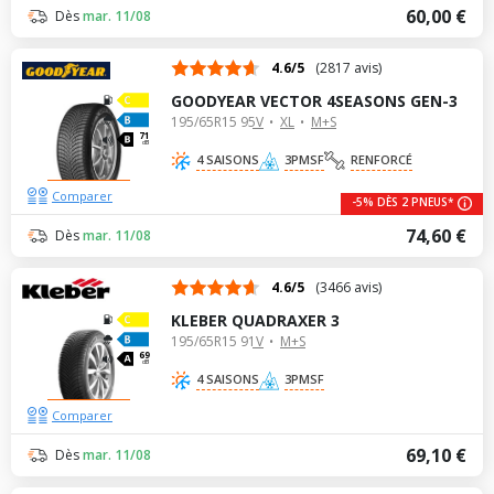
60,00 €
Dès
mar. 11/08
4.6/5
(2817 avis)
GOODYEAR VECTOR 4SEASONS GEN-3
195/65R15 95V
XL
M+S
71
dB
4 SAISONS
3PMSF
RENFORCÉ
Comparer
-5% DÈS 2 PNEUS*
74,60 €
Dès
mar. 11/08
4.6/5
(3466 avis)
KLEBER QUADRAXER 3
195/65R15 91V
M+S
69
dB
4 SAISONS
3PMSF
Comparer
69,10 €
Dès
mar. 11/08