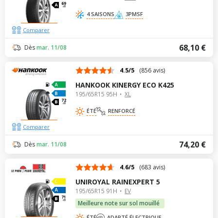
69
dB
4 SAISONS
3PMSF
Comparer
68,10 €
Dès
mar. 11/08
4.5/5
(856 avis)
HANKOOK KINERGY ECO K425
195/65R15 95H
XL
72
dB
ÉTÉ
RENFORCÉ
Comparer
74,20 €
Dès
mar. 11/08
4.6/5
(683 avis)
UNIROYAL RAINEXPERT 5
195/65R15 91H
EV
71
dB
Meilleure note sur sol mouillé
ÉTÉ
ADAPTÉ ÉLECTRIQUE