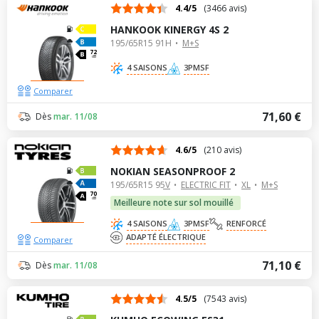
4.4/5
(3466 avis)
HANKOOK KINERGY 4S 2
195/65R15 91H
M+S
72
dB
4 SAISONS
3PMSF
Comparer
71,60 €
Dès
mar. 11/08
4.6/5
(210 avis)
NOKIAN SEASONPROOF 2
195/65R15 95V
ELECTRIC FIT
XL
M+S
70
dB
Meilleure note sur sol mouillé
4 SAISONS
3PMSF
RENFORCÉ
ADAPTÉ ÉLECTRIQUE
Comparer
71,10 €
Dès
mar. 11/08
4.5/5
(7543 avis)