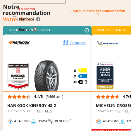
Filtres mis en avant: Renforcé / Runflat
Notre
En promo
Pourquoi cette recommandation
recommandation
?
Votre choix.
Renforcé
?
Runflat
?
SÉLECTION SPONSORISÉE
MEILLEURE VENTE
Comparer
C
B
72
dB
4.4/5
(3466 avis)
4.7/
HANKOOK KINERGY 4S 2
MICHELIN CROSS
195/65R15 95H
XL
M+S
195/65R15 95V
XL
4 SAISONS
3PMSF
RENFORCÉ
4 SAISONS
3P