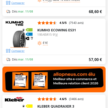
Comparer
68,60 €
Dès
mar. 11/08
4.5/5
(7543 avis)
KUMHO ECOWING ES31
195/65R15 91V
70
dB
ÉTÉ
Comparer
57,00 €
Dès
mar. 11/08
4.6/5
(3466 avis)
KLEBER QUADRAXER 3