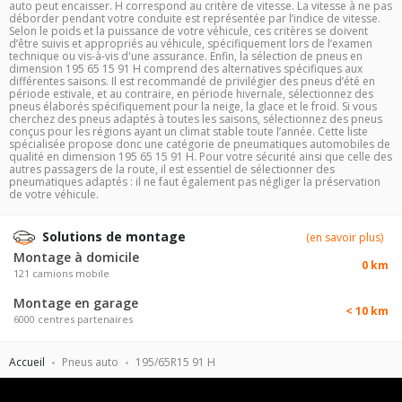
auto peut encaisser. H correspond au critère de vitesse. La vitesse à ne pas
déborder pendant votre conduite est représentée par l’indice de vitesse.
Selon le poids et la puissance de votre véhicule, ces critères se doivent
d’être suivis et appropriés au véhicule, spécifiquement lors de l’examen
technique ou vis-à-vis d'une assurance. Enfin, la sélection de pneus en
dimension 195 65 15 91 H comprend des alternatives spécifiques aux
différentes saisons. Il est recommandé de privilégier des pneus d’été en
période estivale, et au contraire, en période hivernale, sélectionnez des
pneus élaborés spécifiquement pour la neige, la glace et le froid. Si vous
cherchez des pneus adaptés à toutes les saisons, sélectionnez des pneus
conçus pour les régions ayant un climat stable toute l’année. Cette liste
spécialisée propose donc une catégorie de pneumatiques automobiles de
qualité en dimension 195 65 15 91 H. Pour votre sécurité ainsi que celle des
autres passagers de la route, il est essentiel de sélectionner des
pneumatiques adaptés : il ne faut également pas négliger la préservation
de votre véhicule.
Solutions de montage
(en savoir plus)
Montage à domicile
0 km
121 camions mobile
Montage en garage
< 10 km
6000 centres partenaires
Accueil
Pneus auto
195/65R15 91 H