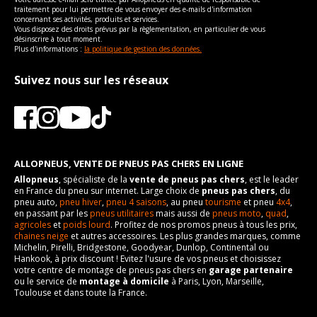
traitement pour lui permettre de vous envoyer des e-mails d'information
concernant ses activités, produits et services.
Vous disposez des droits prévus par la règlementation, en particulier de vous
désinscrire à tout moment.
Plus d'informations :
la politique de gestion des données.
Suivez nous sur les réseaux
ALLOPNEUS, VENTE DE PNEUS PAS CHERS EN LIGNE
Allopneus
, spécialiste de la
vente de pneus pas chers
, est le leader
en France du pneu sur internet. Large choix de
pneus pas chers
, du
pneu auto,
pneu hiver
,
pneu 4 saisons
, au pneu
tourisme
et pneu
4x4
,
en passant par les
pneus utilitaires
mais aussi de
pneus moto
,
quad
,
agricoles
et
poids lourd
. Profitez de nos promos pneus à tous les prix,
chaines neige
et autres accessoires. Les plus grandes marques, comme
Michelin, Pirelli, Bridgestone, Goodyear, Dunlop, Continental ou
Hankook, à prix discount ! Evitez l'usure de vos pneus et choisissez
votre centre de montage de pneus pas chers en
garage partenaire
ou le service de
montage à domicile
à Paris, Lyon, Marseille,
Toulouse et dans toute la France.