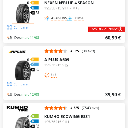
NEXEN N'BLUE 4 SEASON
195/65R15 91T
M+S
68
dB
4 SAISONS
3PMSF
Comparer
-5% DES 2 PNEUS*
60,99 €
Dès
mar. 11/08
4.0/5
(39 avis)
A PLUS A609
195/65R15 91V
71
dB
ÉTÉ
Comparer
39,90 €
Dès
mer. 12/08
4.5/5
(7543 avis)
KUMHO ECOWING ES31
195/65R15 91H
70
dB