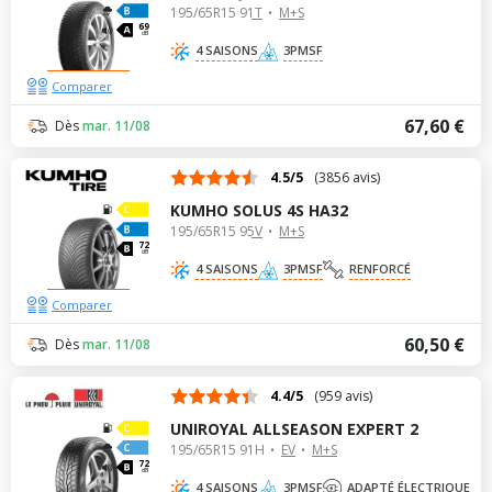
195/65R15 91T
M+S
69
dB
4 SAISONS
3PMSF
Comparer
67,60 €
Dès
mar. 11/08
4.5/5
(3856 avis)
KUMHO SOLUS 4S HA32
195/65R15 95V
M+S
72
dB
4 SAISONS
3PMSF
RENFORCÉ
Comparer
60,50 €
Dès
mar. 11/08
4.4/5
(959 avis)
UNIROYAL ALLSEASON EXPERT 2
195/65R15 91H
EV
M+S
72
dB
4 SAISONS
3PMSF
ADAPTÉ ÉLECTRIQUE