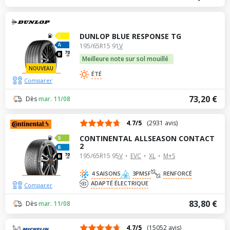
DUNLOP BLUE RESPONSE TG
195/65R15 91V
70
dB
Meilleure note sur sol mouillé
NOUVEAU
ÉTÉ
Comparer
73,20 €
Dès
mar. 11/08
4.7/5
(2931 avis)
CONTINENTAL ALLSEASON CONTACT
2
195/65R15 95V
EVC
XL
M+S
70
dB
4 SAISONS
3PMSF
RENFORCÉ
ADAPTÉ ÉLECTRIQUE
Comparer
83,80 €
Dès
mar. 11/08
4.7/5
(15052 avis)