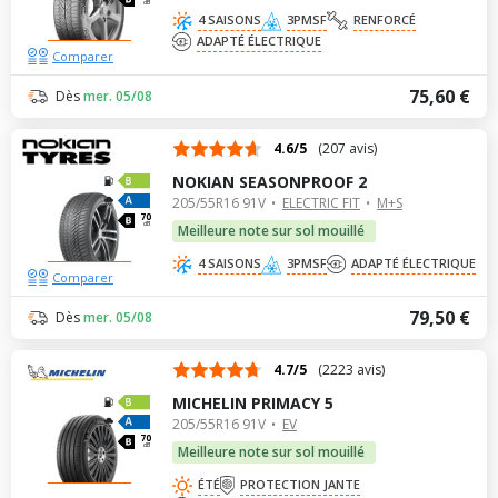
dB
4 SAISONS
3PMSF
RENFORCÉ
ADAPTÉ ÉLECTRIQUE
Comparer
75,60 €
Dès
mer. 05/08
4.6/5
(207 avis)
NOKIAN SEASONPROOF 2
205/55R16 91V
ELECTRIC FIT
M+S
70
dB
Meilleure note sur sol mouillé
4 SAISONS
3PMSF
ADAPTÉ ÉLECTRIQUE
Comparer
79,50 €
Dès
mer. 05/08
4.7/5
(2223 avis)
MICHELIN PRIMACY 5
205/55R16 91V
EV
70
dB
Meilleure note sur sol mouillé
ÉTÉ
PROTECTION JANTE