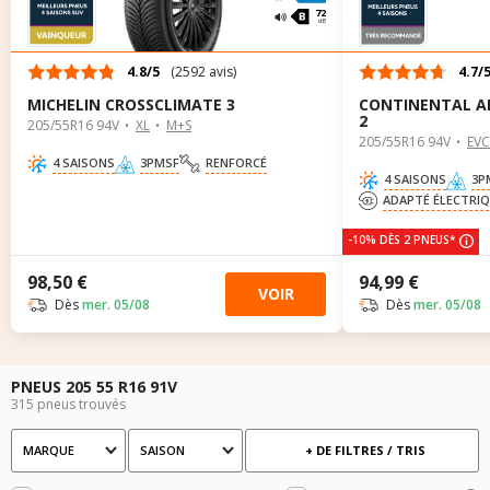
72
dB
4.8/5
(2592 avis)
4.7/
MICHELIN CROSSCLIMATE 3
CONTINENTAL A
2
205/55R16 94V
XL
M+S
205/55R16 94V
EVC
4 SAISONS
3PMSF
RENFORCÉ
4 SAISONS
3P
ADAPTÉ ÉLECTRI
-10% DÈS 2 PNEUS*
98,50 €
94,99 €
VOIR
Dès
mer. 05/08
Dès
mer. 05/08
PNEUS 205 55 R16 91V
315 pneus trouvés
MARQUE
SAISON
+ DE FILTRES / TRIS
Marque
Saison