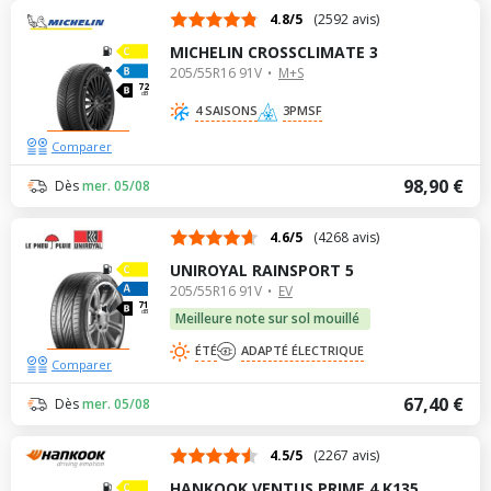
4.8/5
(2592 avis)
MICHELIN CROSSCLIMATE 3
205/55R16 91V
M+S
72
dB
4 SAISONS
3PMSF
Comparer
98,90 €
Dès
mer. 05/08
4.6/5
(4268 avis)
UNIROYAL RAINSPORT 5
205/55R16 91V
EV
71
dB
Meilleure note sur sol mouillé
ÉTÉ
ADAPTÉ ÉLECTRIQUE
Comparer
67,40 €
Dès
mer. 05/08
4.5/5
(2267 avis)
HANKOOK VENTUS PRIME 4 K135