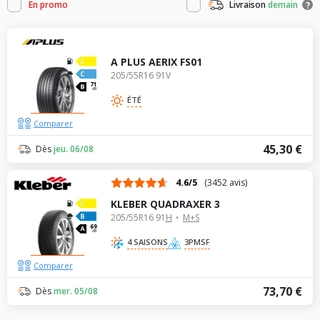
En promo
Livraison
demain
?
A PLUS AERIX FS01
205/55R16 91V
71
dB
ÉTÉ
Comparer
45,30 €
Dès
jeu. 06/08
4.6/5
(3452 avis)
KLEBER QUADRAXER 3
205/55R16 91H
M+S
69
dB
4 SAISONS
3PMSF
Comparer
73,70 €
Dès
mer. 05/08