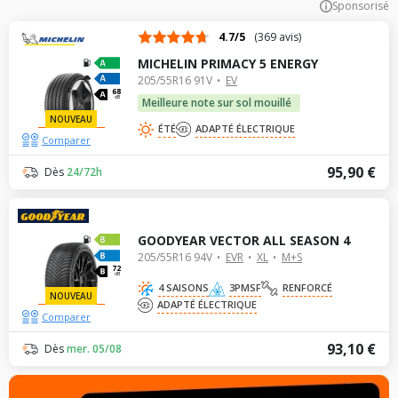
Sponsorisé
4.7/5
(369 avis)
MICHELIN PRIMACY 5 ENERGY
205/55R16 91V
EV
68
dB
Meilleure note sur sol mouillé
NOUVEAU
ÉTÉ
ADAPTÉ ÉLECTRIQUE
Comparer
95,90 €
Dès
24/72h
GOODYEAR VECTOR ALL SEASON 4
205/55R16 94V
EVR
XL
M+S
72
dB
4 SAISONS
3PMSF
RENFORCÉ
NOUVEAU
ADAPTÉ ÉLECTRIQUE
Comparer
93,10 €
Dès
mer. 05/08