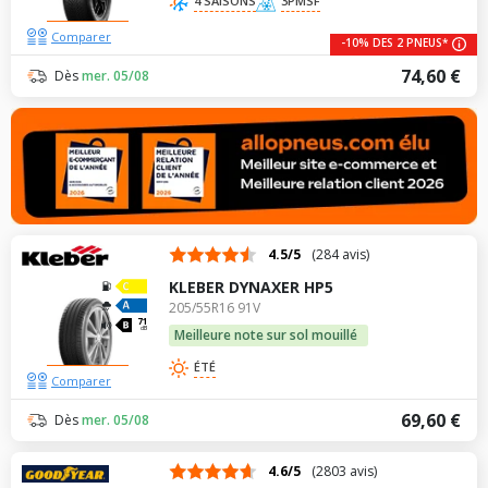
4 SAISONS
3PMSF
Comparer
-10% DES 2 PNEUS*
74,60 €
Dès
mer. 05/08
4.5/5
(284 avis)
KLEBER DYNAXER HP5
205/55R16 91V
71
dB
Meilleure note sur sol mouillé
ÉTÉ
Comparer
69,60 €
Dès
mer. 05/08
4.6/5
(2803 avis)