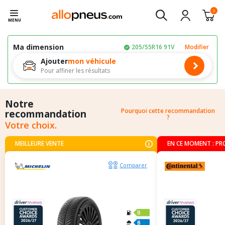
0
MENU
Ma dimension
205/55R16 91V
Modifier
Ajouter
mon véhicule
Pour affiner les résultats
Notre
Pourquoi cette recommandation
recommandation
?
Votre choix.
MEILLEURE VENTE
EN CE MOMENT : P
Comparer
C
A