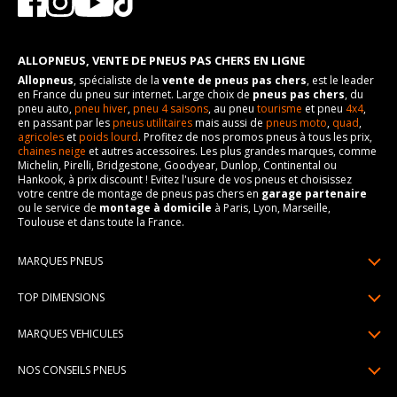
ALLOPNEUS, VENTE DE PNEUS PAS CHERS EN LIGNE
Allopneus
, spécialiste de la
vente de pneus pas chers
, est le leader
en France du pneu sur internet. Large choix de
pneus pas chers
, du
pneu auto,
pneu hiver
,
pneu 4 saisons
, au pneu
tourisme
et pneu
4x4
,
en passant par les
pneus utilitaires
mais aussi de
pneus moto
,
quad
,
agricoles
et
poids lourd
. Profitez de nos promos pneus à tous les prix,
chaines neige
et autres accessoires. Les plus grandes marques, comme
Michelin, Pirelli, Bridgestone, Goodyear, Dunlop, Continental ou
Hankook, à prix discount ! Evitez l'usure de vos pneus et choisissez
votre centre de montage de pneus pas chers en
garage partenaire
ou le service de
montage à domicile
à Paris, Lyon, Marseille,
Toulouse et dans toute la France.
MARQUES PNEUS
Pneus Michelin
TOP DIMENSIONS
Pneus Pirelli
175/65R14
MARQUES VEHICULES
Pneus Continental
185/65R15
Renault
Pneus Goodyear
NOS CONSEILS PNEUS
195/65R15
Dacia
Pneus Bridgestone
Lire un pneumatique