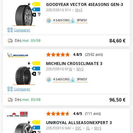
GOODYEAR VECTOR 4SEASONS GEN-3
205/55R16 91V
M+S
70
dB
4 SAISONS
3PMSF
Comparer
84,60 €
Dès
mer. 05/08
4.8/5
(2592 avis)
MICHELIN CROSSCLIMATE 3
205/55R16 91W
M+S
72
dB
4 SAISONS
3PMSF
Comparer
96,50 €
Dès
mer. 05/08
4.6/5
(111 avis)
UNIROYAL ALLSEASONEXPERT 3
205/55R16 94V
EVC
XL
M+S
72