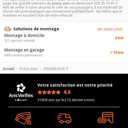
page une grande sélection de
pneus auto
en dimension 205 55 16 91 V.
Afin de veiller à votre sécurité et celle de vos passagers, il est impératif de
choisir des pneumatiques qui conviennent parfaitement : de même que le
maintien en excellent état de votre véhicule.
Solutions de montage
(en savoir plus)
Montage à domicile
0 km
121 camions mobile
Montage en garage
< 10 km
6000 centres partenaires
Accueil
Pneus auto
205/55R16 91 V
Votre satisfaction est notre priorité
4,6
/5
31809 avis sur les 12 derniers mois