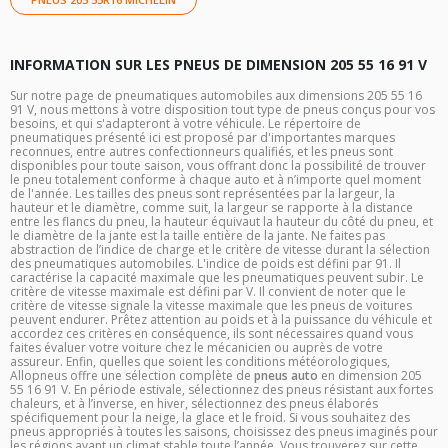
INFORMATION SUR LES PNEUS DE DIMENSION 205 55 16 91 V
Sur notre page de pneumatiques automobiles aux dimensions 205 55 16
91 V, nous mettons à votre disposition tout type de pneus conçus pour vos
besoins, et qui s'adapteront à votre véhicule. Le répertoire de
pneumatiques présenté ici est proposé par d'importantes marques
reconnues, entre autres confectionneurs qualifiés, et les pneus sont
disponibles pour toute saison, vous offrant donc la possibilité de trouver
le pneu totalement conforme à chaque auto et à n’importe quel moment
de l'année. Les tailles des pneus sont représentées par la largeur, la
hauteur et le diamètre, comme suit, la largeur se rapporte à la distance
entre les flancs du pneu, la hauteur équivaut la hauteur du côté du pneu, et
le diamètre de la jante est la taille entière de la jante. Ne faites pas
abstraction de l’indice de charge et le critère de vitesse durant la sélection
des pneumatiques automobiles. L'indice de poids est défini par 91. Il
caractérise la capacité maximale que les pneumatiques peuvent subir. Le
critère de vitesse maximale est défini par V. Il convient de noter que le
critère de vitesse signale la vitesse maximale que les pneus de voitures
peuvent endurer. Prêtez attention au poids et à la puissance du véhicule et
accordez ces critères en conséquence, ils sont nécessaires quand vous
faites évaluer votre voiture chez le mécanicien ou auprès de votre
assureur. Enfin, quelles que soient les conditions météorologiques,
Allopneus offre une sélection complète de
pneus auto
en dimension 205
55 16 91 V. En période estivale, sélectionnez des pneus résistant aux fortes
chaleurs, et à l’inverse, en hiver, sélectionnez des pneus élaborés
spécifiquement pour la neige, la glace et le froid. Si vous souhaitez des
pneus appropriés à toutes les saisons, choisissez des pneus imaginés pour
les régions ayant un climat stable toute l’année. Vous trouverez sur cette