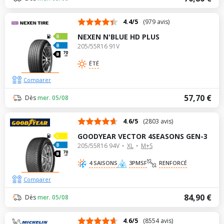
4.4/5
(979 avis)
NEXEN N'BLUE HD PLUS
205/55R16 91V
70
dB
ÉTÉ
Comparer
57,70 €
Dès
mer. 05/08
4.6/5
(2803 avis)
GOODYEAR VECTOR 4SEASONS GEN-3
205/55R16 94V
XL
M+S
70
dB
4 SAISONS
3PMSF
RENFORCÉ
Comparer
84,90 €
Dès
mer. 05/08
4.6/5
(8554 avis)