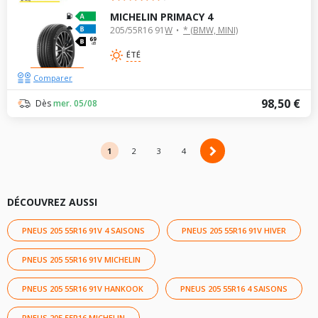
MICHELIN PRIMACY 4
205/55R16 91W
* (BMW, MINI)
69
dB
ÉTÉ
Comparer
98,50 €
Dès
mer. 05/08
1
2
2
3
4
DÉCOUVREZ AUSSI
PNEUS 205 55R16 91V 4 SAISONS
PNEUS 205 55R16 91V HIVER
PNEUS 205 55R16 91V MICHELIN
PNEUS 205 55R16 91V HANKOOK
PNEUS 205 55R16 4 SAISONS
PNEUS 205 55R16 MICHELIN