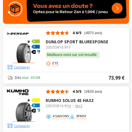
4.6/5
(4970 avis)
DUNLOP SPORT BLURESPONSE
205/55R16 91V
68
dB
Meilleure note sur sol mouillé
ÉTÉ
Comparer
73,99 €
Dès
mer. 05/08
4.5/5
(3839 avis)
KUMHO SOLUS 4S HA32
205/55R16 91H
M+S
72
dB
4 SAISONS
3PMSF
Comparer