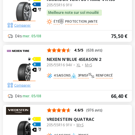
205/55R16 91V
69
dB
Meilleure note sur sol mouillé
ÉTÉ
PROTECTION JANTE
Comparer
75,50 €
Dès
mer. 05/08
4.5/5
(638 avis)
NEXEN N'BLUE 4SEASON 2
205/55R16 94V
XL
M+S
72
dB
4 SAISONS
3PMSF
RENFORCÉ
Comparer
66,40 €
Dès
mer. 05/08
4.6/5
(976 avis)
VREDESTEIN QUATRAC
205/55R16 91V
M+S
70
dB