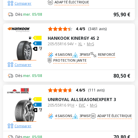
ADAPTÉ ÉLECTRIQUE
Comparer
95,90 €
Dès
mer. 05/08
4.4/5
(3461 avis)
HANKOOK KINERGY 4S 2
205/55R16 94V
XL
M+S
72
dB
4 SAISONS
3PMSF
RENFORCÉ
PROTECTION JANTE
Comparer
80,50 €
Dès
mer. 05/08
4.6/5
(111 avis)
UNIROYAL ALLSEASONEXPERT 3
205/55R16 91H
EVC
M+S
72
dB
4 SAISONS
3PMSF
ADAPTÉ ÉLECTRIQUE
Comparer
70,80 €
Dès
mer. 05/08