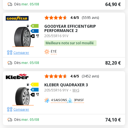
64,90 €
Dès
mer. 05/08
4.6/5
(5595 avis)
GOODYEAR EFFICIENTGRIP
PERFORMANCE 2
205/55R16 91V
69
dB
Meilleure note sur sol mouillé
ÉTÉ
Comparer
82,20 €
Dès
mer. 05/08
4.6/5
(3452 avis)
KLEBER QUADRAXER 3
205/55R16 91V
M+S
69
dB
4 SAISONS
3PMSF
Comparer
74,10 €
Dès
mer. 05/08