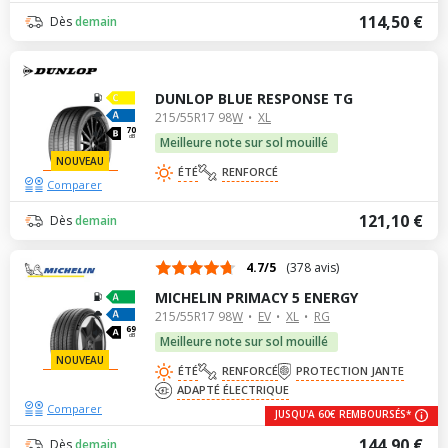
114,50 €
Dès
demain
DUNLOP BLUE RESPONSE TG
215/55R17 98W
XL
70
dB
Meilleure note sur sol mouillé
NOUVEAU
ÉTÉ
RENFORCÉ
Comparer
121,10 €
Dès
demain
4.7/5
(378 avis)
MICHELIN PRIMACY 5 ENERGY
215/55R17 98W
EV
XL
RG
69
dB
Meilleure note sur sol mouillé
NOUVEAU
ÉTÉ
RENFORCÉ
PROTECTION JANTE
ADAPTÉ ÉLECTRIQUE
Comparer
JUSQU'A 60€ REMBOURSÉS*
144,90 €
Dès
demain