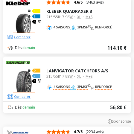
4.6/5
(3463 avis)
KLEBER QUADRAXER 3
215/55R17 98W
XL
M+S
69
dB
4 SAISONS
3PMSF
RENFORCÉ
Comparer
114,10 €
Dès
demain
LANVIGATOR CATCHFORS A/S
215/55R17 98W
XL
M+S
72
dB
4 SAISONS
3PMSF
RENFORCÉ
Comparer
56,80 €
Dès
demain
Sponsorisé
4.7/5
(2234 avis)