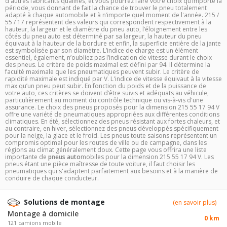
d'autres fabricants qualifiés, et vous pourrez faire votre choix qu’importe la
période, vous donnant de fait la chance de trouver le pneu totalement
adapté à chaque automobile et à n’importe quel moment de l'année. 215 /
55 / 17 représentent des valeurs qui correspondent respectivement à la
hauteur, la largeur et le diamètre du pneu auto, l’éloignement entre les
côtés du pneu auto est déterminé par sa largeur, la hauteur du pneu
équivaut à la hauteur de la bordure et enfin, la superficie entière de la jante
est symbolisée par son diamètre. L’indice de charge est un élément
essentiel, également, n’oubliez pas l’indication de vitesse durant le choix
des pneus. Le critère de poids maximal est défini par 94. Il détermine la
faculté maximale que les pneumatiques peuvent subir. Le critère de
rapidité maximale est indiqué par V. L'indice de vitesse équivaut à la vitesse
max qu’un pneu peut subir. En fonction du poids et de la puissance de
votre auto, ces critères se doivent d’être suivis et adéquats au véhicule,
particulièrement au moment du contrôle technique ou vis-à-vis d'une
assurance. Le choix des pneus proposés pour la dimension 215 55 17 94 V
offre une variété de pneumatiques appropriées aux différentes conditions
climatiques. En été, sélectionnez des pneus résistant aux fortes chaleurs, et
au contraire, en hiver, sélectionnez des pneus développés spécifiquement
pour la neige, la glace et le froid. Les pneus toute saisons représentent un
compromis optimal pour les routes de ville ou de campagne, dans les
régions au climat généralement doux. Cette page vous offrira une liste
importante de
pneus auto
mobiles pour la dimension 215 55 17 94 V. Les
pneus étant une pièce maîtresse de toute voiture, il faut choisir les
pneumatiques qui s'adaptent parfaitement aux besoins et à la manière de
conduire de chaque conducteur.
Solutions de montage
(en savoir plus)
Montage à domicile
0 km
121 camions mobile