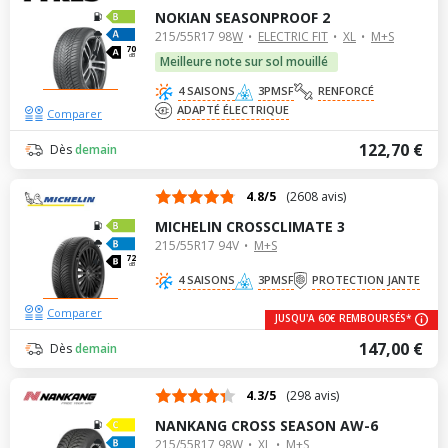
NOKIAN SEASONPROOF 2
215/55R17 98W
ELECTRIC FIT
XL
M+S
70
dB
Meilleure note sur sol mouillé
4 SAISONS
3PMSF
RENFORCÉ
ADAPTÉ ÉLECTRIQUE
Comparer
122,70 €
Dès
demain
4.8/5
(2608 avis)
MICHELIN CROSSCLIMATE 3
215/55R17 94V
M+S
72
dB
4 SAISONS
3PMSF
PROTECTION JANTE
Comparer
JUSQU'A 60€ REMBOURSÉS*
147,00 €
Dès
demain
4.3/5
(298 avis)
NANKANG CROSS SEASON AW-6
215/55R17 98W
XL
M+S