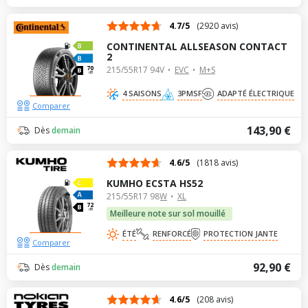
4.7/5
(2920 avis)
CONTINENTAL ALLSEASON CONTACT
2
215/55R17 94V
EVC
M+S
70
dB
4 SAISONS
3PMSF
ADAPTÉ ÉLECTRIQUE
Comparer
143,90 €
Dès
demain
4.6/5
(1818 avis)
KUMHO ECSTA HS52
215/55R17 98W
XL
72
dB
Meilleure note sur sol mouillé
ÉTÉ
RENFORCÉ
PROTECTION JANTE
Comparer
92,90 €
Dès
demain
4.6/5
(208 avis)