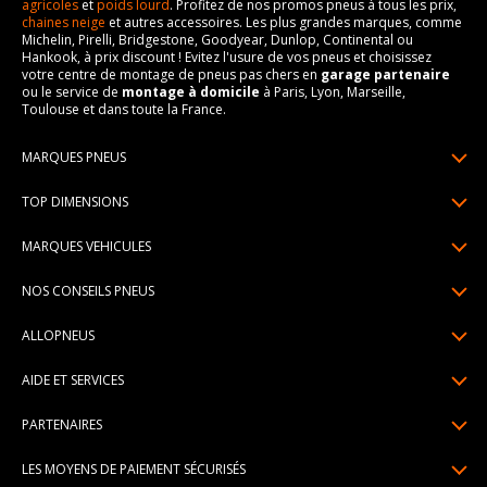
agricoles
et
poids lourd
. Profitez de nos promos pneus à tous les prix,
chaines neige
et autres accessoires. Les plus grandes marques, comme
Michelin, Pirelli, Bridgestone, Goodyear, Dunlop, Continental ou
Hankook, à prix discount ! Evitez l'usure de vos pneus et choisissez
votre centre de montage de pneus pas chers en
garage partenaire
ou le service de
montage à domicile
à Paris, Lyon, Marseille,
Toulouse et dans toute la France.
MARQUES PNEUS
Pneus Michelin
TOP DIMENSIONS
Pneus Pirelli
175/65R14
MARQUES VEHICULES
Pneus Continental
185/65R15
Renault
Pneus Goodyear
NOS CONSEILS PNEUS
195/65R15
Dacia
Pneus Bridgestone
Lire un pneumatique
195/55R16
ALLOPNEUS
Peugeot
Pneus Hankook
Indice de charge et de vitesse
205/55R16
Qui sommes-nous? | About us
Citroën
Pneus Dunlop
AIDE ET SERVICES
Pression pneu
205/60R16
Avis DriverReviews | Who is DriverReviews
Volkswagen
Toutes les marques
Paiement en plusieurs fois
Voyant pression pneu
225/45R17
PARTENAIRES
Espace Presse
Audi
Garantie pneu
Usure pneu
225/40R18
Devenez affilié
Recrutement
BMW
LES MOYENS DE PAIEMENT SÉCURISÉS
Livraisons standard / express
Témoin d'usure
Devenir garage partenaire de montage