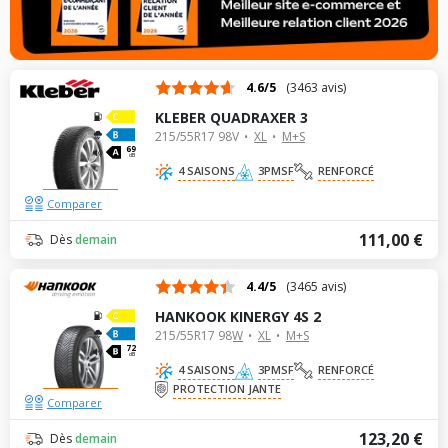
4.6/5
(3463 avis)
KLEBER QUADRAXER 3
215/55R17 98V
XL
M+S
69
dB
4 SAISONS
3PMSF
RENFORCÉ
Comparer
111,00 €
Dès
demain
4.4/5
(3465 avis)
HANKOOK KINERGY 4S 2
215/55R17 98W
XL
M+S
72
dB
4 SAISONS
3PMSF
RENFORCÉ
PROTECTION JANTE
Comparer
123,20 €
Dès
demain