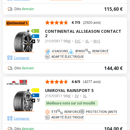
115,60 €
Dès
demain
4.7/5
(2920 avis)
CONTINENTAL ALLSEASON CONTACT
2
215/55R17 98W
EVC
XL
M+S
72
dB
4 SAISONS
3PMSF
RENFORCÉ
ADAPTÉ ÉLECTRIQUE
Comparer
144,40 €
Dès
demain
4.6/5
(4277 avis)
UNIROYAL RAINSPORT 5
215/55R17 98W
EV
XL
72
dB
Meilleure note sur sol mouillé
ÉTÉ
RENFORCÉ
PROTECTION JANTE
ADAPTÉ ÉLECTRIQUE
Comparer
104,00 €
Dès
demain