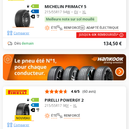
MICHELIN PRIMACY 5
215/55R17 94W
EV
XL
70
dB
Meilleure note sur sol mouillé
ÉTÉ
RENFORCÉ
ADAPTÉ ÉLECTRIQUE
Comparer
JUSQU'A 60€ REMBOURSÉS*
134,50 €
Dès
demain
4.6/5
(60 avis)
PIRELLI POWERGY 2
215/55R17 98Y
XL
69
dB
ÉTÉ
RENFORCÉ
NOUVEAU
Comparer