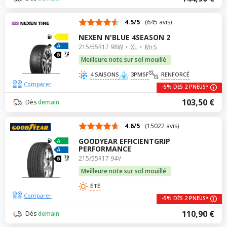
4.5/5
(645 avis)
NEXEN N'BLUE 4SEASON 2
215/55R17 98W
XL
M+S
72
dB
Meilleure note sur sol mouillé
4 SAISONS
3PMSF
RENFORCÉ
Comparer
-5% DES 2 PNEUS*
103,50 €
Dès
demain
4.6/5
(15022 avis)
GOODYEAR EFFICIENTGRIP
PERFORMANCE
215/55R17 94V
70
dB
Meilleure note sur sol mouillé
ÉTÉ
Comparer
-5% DÈS 2 PNEUS*
110,90 €
Dès
demain