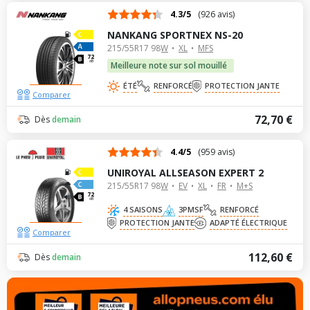
4.3/5
(926 avis)
NANKANG SPORTNEX NS-20
215/55R17 98W
XL
MFS
72
dB
Meilleure note sur sol mouillé
ÉTÉ
RENFORCÉ
PROTECTION JANTE
Comparer
72,70 €
Dès
demain
4.4/5
(959 avis)
UNIROYAL ALLSEASON EXPERT 2
215/55R17 98W
EV
XL
FR
M+S
72
dB
4 SAISONS
3PMSF
RENFORCÉ
PROTECTION JANTE
ADAPTÉ ÉLECTRIQUE
Comparer
112,60 €
Dès
demain