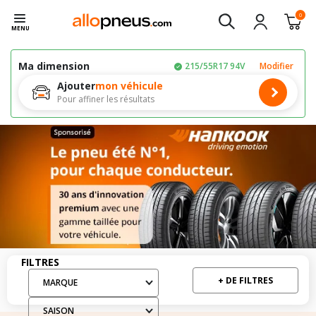
0
MENU
Ma dimension
215/55R17 94V
Modifier
Ajouter
mon véhicule
Pour affiner les résultats
Filtres
FILTRES
+ DE FILTRES
MARQUE
SAISON