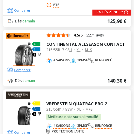
ÉTÉ
Comparer
-5% DÈS 2 PNEUS*
125,90 €
Dès
demain
4.5/5
(2271 avis)
CONTINENTAL ALLSEASON CONTACT
215/55R17 98H
XL
M+S
72
dB
4 SAISONS
3PMSF
RENFORCÉ
Comparer
140,30 €
Dès
demain
VREDESTEIN QUATRAC PRO 2
215/55R17 98W
XL
M+S
68
dB
Meilleure note sur sol mouillé
4 SAISONS
3PMSF
RENFORCÉ
PROTECTION JANTE
Comparer