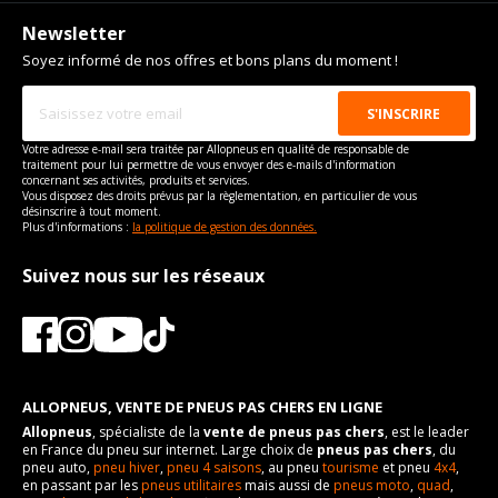
Newsletter
Soyez informé de nos offres et bons plans du moment !
Votre adresse e-mail sera traitée par Allopneus en qualité de responsable de
traitement pour lui permettre de vous envoyer des e-mails d'information
concernant ses activités, produits et services.
Vous disposez des droits prévus par la règlementation, en particulier de vous
désinscrire à tout moment.
Plus d'informations :
la politique de gestion des données.
Suivez nous sur les réseaux
ALLOPNEUS, VENTE DE PNEUS PAS CHERS EN LIGNE
Allopneus
, spécialiste de la
vente de pneus pas chers
, est le leader
en France du pneu sur internet. Large choix de
pneus pas chers
, du
pneu auto,
pneu hiver
,
pneu 4 saisons
, au pneu
tourisme
et pneu
4x4
,
en passant par les
pneus utilitaires
mais aussi de
pneus moto
,
quad
,