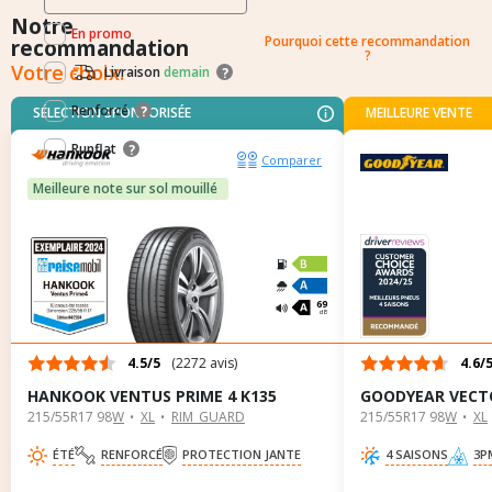
Filtres mis en avant: Renforcé / Runflat
Notre
En promo
Pourquoi cette recommandation
recommandation
?
Votre choix.
Livraison
demain
?
Renforcé
?
SÉLECTION SPONSORISÉE
MEILLEURE VENTE
Runflat
?
Comparer
Meilleure note sur sol mouillé
B
B
69
dB
4.5/5
(2272 avis)
4.6/
HANKOOK VENTUS PRIME 4 K135
GOODYEAR VECT
215/55R17 98W
XL
RIM_GUARD
215/55R17 98W
XL
ÉTÉ
RENFORCÉ
PROTECTION JANTE
4 SAISONS
3P