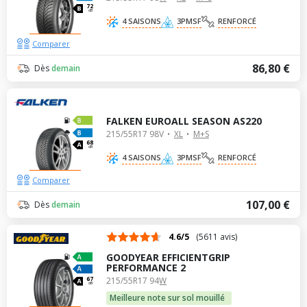
72
dB
4 SAISONS
3PMSF
RENFORCÉ
Comparer
86,80 €
Dès
demain
FALKEN EUROALL SEASON AS220
215/55R17 98V
XL
M+S
68
dB
4 SAISONS
3PMSF
RENFORCÉ
Comparer
107,00 €
Dès
demain
4.6/5
(5611 avis)
GOODYEAR EFFICIENTGRIP
PERFORMANCE 2
215/55R17 94W
67
dB
Meilleure note sur sol mouillé