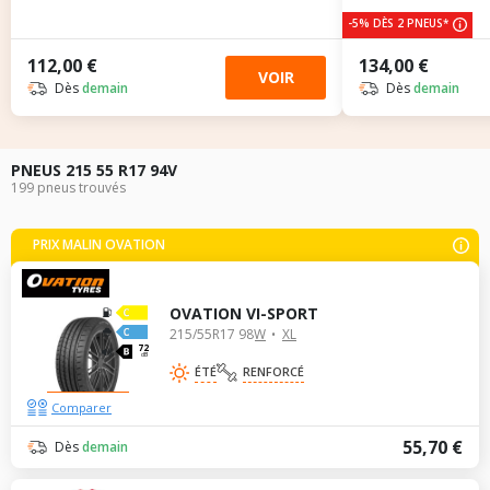
-5% DÈS 2 PNEUS*
112,00 €
134,00 €
VOIR
Dès
demain
Dès
demain
PNEUS 215 55 R17 94V
199 pneus trouvés
PRIX MALIN OVATION
OVATION VI-SPORT
215/55R17 98W
XL
72
dB
ÉTÉ
RENFORCÉ
Comparer
55,70 €
Dès
demain