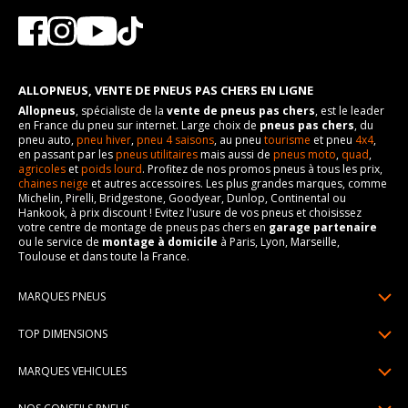
ALLOPNEUS, VENTE DE PNEUS PAS CHERS EN LIGNE
Allopneus
, spécialiste de la
vente de pneus pas chers
, est le leader
en France du pneu sur internet. Large choix de
pneus pas chers
, du
pneu auto,
pneu hiver
,
pneu 4 saisons
, au pneu
tourisme
et pneu
4x4
,
en passant par les
pneus utilitaires
mais aussi de
pneus moto
,
quad
,
agricoles
et
poids lourd
. Profitez de nos promos pneus à tous les prix,
chaines neige
et autres accessoires. Les plus grandes marques, comme
Michelin, Pirelli, Bridgestone, Goodyear, Dunlop, Continental ou
Hankook, à prix discount ! Evitez l'usure de vos pneus et choisissez
votre centre de montage de pneus pas chers en
garage partenaire
ou le service de
montage à domicile
à Paris, Lyon, Marseille,
Toulouse et dans toute la France.
MARQUES PNEUS
Pneus Michelin
TOP DIMENSIONS
Pneus Pirelli
175/65R14
MARQUES VEHICULES
Pneus Continental
185/65R15
Renault
Pneus Goodyear