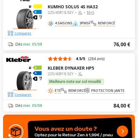
KUMHO SOLUS 4S HA32
225/40R18 92Y
XL
M+S
72
dB
4 SAISONS
3PMSF
RENFORCÉ
Comparer
76,00 €
Dès
mer. 05/08
4.5/5
(284 avis)
KLEBER DYNAXER HP5
225/40R18 92Y
XL
70
dB
Meilleure note sur sol mouillé
ÉTÉ
RENFORCÉ
PROTECTION JANTE
Comparer
84,00 €
Dès
mer. 05/08