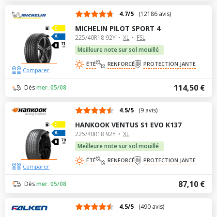
4.7/5
(12186 avis)
MICHELIN PILOT SPORT 4
225/40R18 92Y
XL
FSL
71
dB
Meilleure note sur sol mouillé
ÉTÉ
RENFORCÉ
PROTECTION JANTE
Comparer
114,50 €
Dès
mer. 05/08
4.5/5
(9 avis)
HANKOOK VENTUS S1 EVO K137
225/40R18 92Y
XL
70
dB
Meilleure note sur sol mouillé
ÉTÉ
RENFORCÉ
PROTECTION JANTE
Comparer
87,10 €
Dès
mer. 05/08
4.5/5
(490 avis)