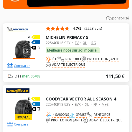
Sponsorisé
4.7/5
(2223 avis)
MICHELIN PRIMACY 5
225/40R18 92Y
EV
XL
RG
70
dB
Meilleure note sur sol mouillé
ÉTÉ
RENFORCÉ
PROTECTION JANTE
ADAPTÉ ÉLECTRIQUE
Comparer
111,50 €
Dès
mer. 05/08
GOODYEAR VECTOR ALL SEASON 4
225/40R18 92Y
EVR
XL
FP
M+S
72
dB
4 SAISONS
3PMSF
RENFORCÉ
NOUVEAU
PROTECTION JANTE
ADAPTÉ ÉLECTRIQUE
Comparer