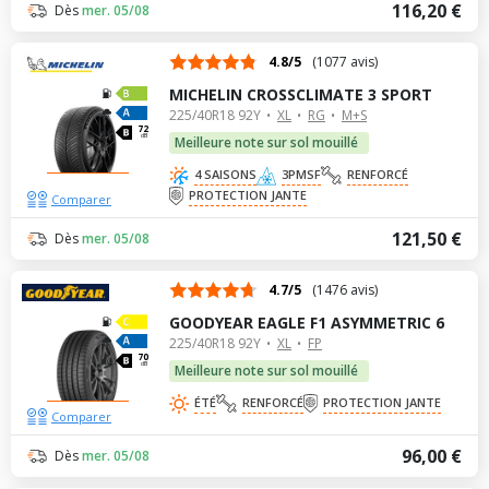
116,20 €
Dès
mer. 05/08
4.8/5
(1077 avis)
MICHELIN CROSSCLIMATE 3 SPORT
225/40R18 92Y
XL
RG
M+S
72
dB
Meilleure note sur sol mouillé
4 SAISONS
3PMSF
RENFORCÉ
PROTECTION JANTE
Comparer
121,50 €
Dès
mer. 05/08
4.7/5
(1476 avis)
GOODYEAR EAGLE F1 ASYMMETRIC 6
225/40R18 92Y
XL
FP
70
dB
Meilleure note sur sol mouillé
ÉTÉ
RENFORCÉ
PROTECTION JANTE
Comparer
96,00 €
Dès
mer. 05/08