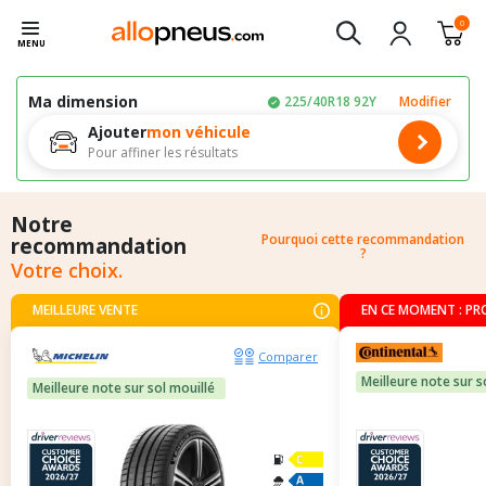
0
MENU
Ma dimension
225/40R18 92Y
Modifier
Ajouter
mon véhicule
Pour affiner les résultats
Notre
Pourquoi cette recommandation
recommandation
?
Votre choix.
MEILLEURE VENTE
EN CE MOMENT : P
Comparer
Meilleure note sur s
Meilleure note sur sol mouillé
C
A