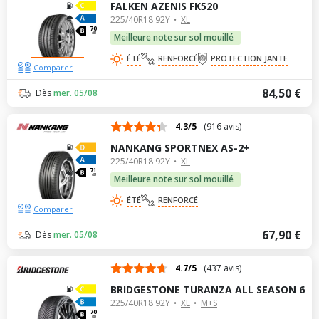
FALKEN AZENIS FK520
225/40R18 92Y
XL
70
dB
Meilleure note sur sol mouillé
ÉTÉ
RENFORCÉ
PROTECTION JANTE
Comparer
84,50 €
Dès
mer. 05/08
4.3/5
(916 avis)
NANKANG SPORTNEX AS-2+
225/40R18 92Y
XL
71
dB
Meilleure note sur sol mouillé
ÉTÉ
RENFORCÉ
Comparer
67,90 €
Dès
mer. 05/08
4.7/5
(437 avis)
BRIDGESTONE TURANZA ALL SEASON 6
225/40R18 92Y
XL
M+S
70
dB