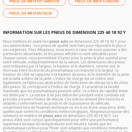
PNEUS 225 40R18 92Y HANKOOK
PNEUS 225 40R18 4 SAISONS
PNEUS 225 40R18 MICHELIN
INFORMATION SUR LES PNEUS DE DIMENSION 225 40 18 92 Y
Nous mettons en avant nos
pneus auto
en dimension 225 40 18 92 Y pour
vos automobiles : nos pneus de qualité sont faits pour répondre le plus à
vos exigences. Chez Allopneus, nous avons à cœur de nous associer à des
partenaires sécurisants, et les pneus affichés ici sont utilisables pour
chaque saison, vous permettant d'opter pour le pneu le plus optimal pour
votre véhicule, indépendamment de la saison. Les dimensions des pneus
sont indiquées par la largeur, la hauteur et le diamètre, comme suit, le
morceau entre les bords du pneumatique correspond à la largeur, la
hauteur du côté se rapporte à la hauteur du pneu, et le diamètre de la jante
est la taille entière de la jante. L’indice de charge est un critère vital,
également, ne faites pas abstraction de l’indication de vitesse lors du choix
des pneus. 92 correspond à l'indice de charge. Il caractérise la faculté
maximale que les pneumatiques peuvent subir. Le critère de rapidité limite
est défini par Y. La vitesse à ne pas déborder pendant votre conduite est
précisée à travers l’indice de vitesse. Ces indices doivent être honorés et
adaptés conformément au poids et de la puissance du véhicule,
notamment lors de l’examen technique ou vis-à-vis d'une assurance. Enfin,
quelles que soient les conditions météorologiques, Allopneus propose des
solutions en matière de
pneus auto
en dimension 225 40 18 92 Y. Les
pneus d’été sont conçus spécifiquement pour offrir une performance
supérieure lorsque les températures sont élevées, tandis que les
pneumatiques prévus pour l’hiver sont adaptés aux conditions climatiques