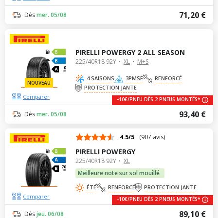
71,20 €
Dès
mer. 05/08
PIRELLI POWERGY 2 ALL SEASON
225/40R18 92Y
XL
M+S
0
dB
4 SAISONS
3PMSF
RENFORCÉ
NOUVEAU
PROTECTION JANTE
Comparer
-10€/PNEU DÈS 2 PNEUS MONTÉS*
93,40 €
Dès
mer. 05/08
4.5/5
(907 avis)
PIRELLI POWERGY
225/40R18 92Y
XL
70
dB
Meilleure note sur sol mouillé
ÉTÉ
RENFORCÉ
PROTECTION JANTE
Comparer
-10€/PNEU DÈS 2 PNEUS MONTÉS*
89,10 €
Dès
jeu. 06/08