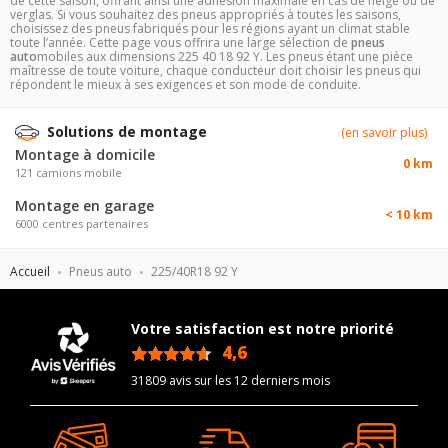
de cette saison, offrant ainsi une adhésion maximale en cas de neige ou de
verglas. Si vous souhaitez des pneus appropriés à toutes les saisons,
choisissez des pneus fabriqués pour les régions ayant un climat stable
toute l’année. Cette page vous offrira une large sélection de
pneus
auto
mobiles aux dimensions 225 40 18 92 Y. Les pneus étant une pièce
maîtresse de toute voiture, chaque conducteur doit choisir les pneus qui
répondent le mieux à ses exigences et son mode de conduite.
Solutions de montage
(en savoir plus)
Montage à domicile
0 km
121 camions mobile
Montage en garage
< 10 km
6000 centres partenaires
Accueil
Pneus auto
225/40R18 92 Y
Votre satisfaction est notre priorité
4,6
/5
31809 avis sur les 12 derniers mois