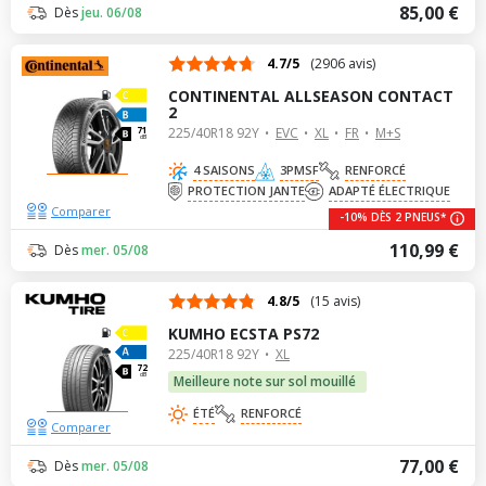
85,00 €
Dès
jeu. 06/08
4.7/5
(2906 avis)
CONTINENTAL ALLSEASON CONTACT
2
225/40R18 92Y
EVC
XL
FR
M+S
71
dB
4 SAISONS
3PMSF
RENFORCÉ
PROTECTION JANTE
ADAPTÉ ÉLECTRIQUE
Comparer
-10% DÈS 2 PNEUS*
110,99 €
Dès
mer. 05/08
4.8/5
(15 avis)
KUMHO ECSTA PS72
225/40R18 92Y
XL
72
dB
Meilleure note sur sol mouillé
ÉTÉ
RENFORCÉ
Comparer
77,00 €
Dès
mer. 05/08