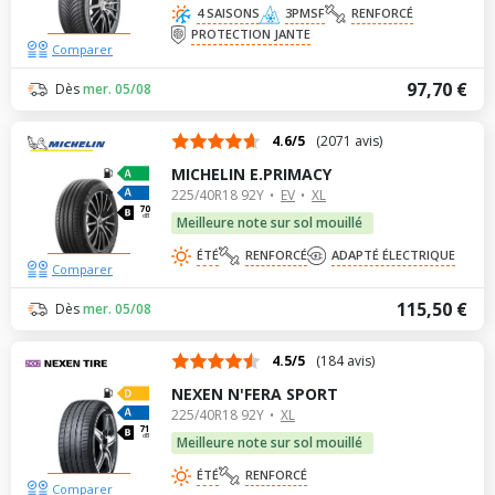
4 SAISONS
3PMSF
RENFORCÉ
PROTECTION JANTE
Comparer
97,70 €
Dès
mer. 05/08
4.6/5
(2071 avis)
MICHELIN E.PRIMACY
225/40R18 92Y
EV
XL
70
dB
Meilleure note sur sol mouillé
ÉTÉ
RENFORCÉ
ADAPTÉ ÉLECTRIQUE
Comparer
115,50 €
Dès
mer. 05/08
4.5/5
(184 avis)
NEXEN N'FERA SPORT
225/40R18 92Y
XL
71
dB
Meilleure note sur sol mouillé
ÉTÉ
RENFORCÉ
Comparer