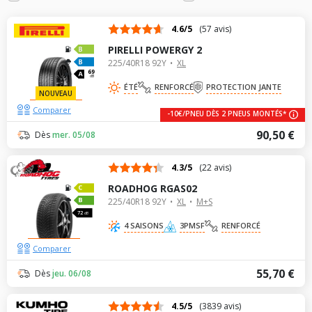
4.6/5
(57 avis)
PIRELLI POWERGY 2
225/40R18 92Y
XL
69
dB
ÉTÉ
RENFORCÉ
PROTECTION JANTE
NOUVEAU
Comparer
-10€/PNEU DÈS 2 PNEUS MONTÉS*
90,50 €
Dès
mer. 05/08
4.3/5
(22 avis)
ROADHOG RGAS02
225/40R18 92Y
XL
M+S
72
dB
4 SAISONS
3PMSF
RENFORCÉ
Comparer
55,70 €
Dès
jeu. 06/08
4.5/5
(3839 avis)