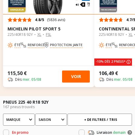
72
dB
4.8/5
(5836 avis)
4.7/
MICHELIN PILOT SPORT 5
CONTINENTAL S
225/40R18 92Y
XL
FSL
225/40R18 92Y
XL
ÉTÉ
RENFORCÉ
PROTECTION JANTE
ÉTÉ
RENFORC
-10% DÈS 2 PNEUS*
115,50 €
106,49 €
VOIR
Dès
mer. 05/08
Dès
mer. 05/08
PNEUS 225 40 R18 92Y
167 pneus trouvés
MARQUE
SAISON
+ DE FILTRES / TRIS
Marque
Saison
En promo
Livraison
demain
?