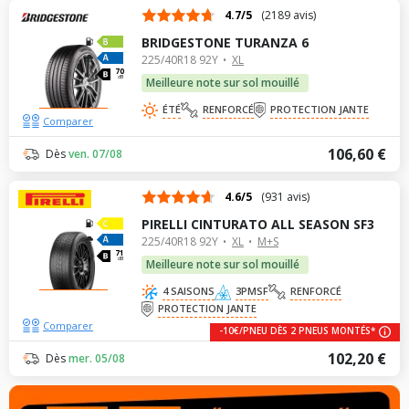
4.7/5
(2189 avis)
BRIDGESTONE TURANZA 6
225/40R18 92Y
XL
70
dB
Meilleure note sur sol mouillé
ÉTÉ
RENFORCÉ
PROTECTION JANTE
Comparer
106,60 €
Dès
ven. 07/08
4.6/5
(931 avis)
PIRELLI CINTURATO ALL SEASON SF3
225/40R18 92Y
XL
M+S
71
dB
Meilleure note sur sol mouillé
4 SAISONS
3PMSF
RENFORCÉ
PROTECTION JANTE
Comparer
-10€/PNEU DÈS 2 PNEUS MONTÉS*
102,20 €
Dès
mer. 05/08