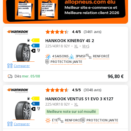
4.4/5
(3461 avis)
HANKOOK KINERGY 4S 2
225/40R18 92Y
XL
M+S
72
dB
4 SAISONS
3PMSF
RENFORCÉ
PROTECTION JANTE
Comparer
96,80 €
Dès
mer. 05/08
4.5/5
(3048 avis)
HANKOOK VENTUS S1 EVO 3 K127
225/40R18 92Y
XL
72
dB
Meilleure note sur sol mouillé
ÉTÉ
RENFORCÉ
PROTECTION JANTE
Comparer