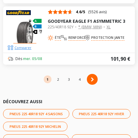
4.6/5
(5526 avis)
GOODYEAR EAGLE F1 ASYMMETRIC 3
225/40R18 92Y
* (BMW, MINI)
XL
70
dB
ÉTÉ
RENFORCÉ
PROTECTION JANTE
Comparer
101,90 €
Dès
mer. 05/08
1
2
2
3
4
DÉCOUVREZ AUSSI
PNEUS 225 40R18 92Y 4 SAISONS
PNEUS 225 40R18 92Y HIVER
PNEUS 225 40R18 92Y MICHELIN