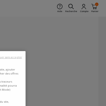
0
Aide
Recherche
Compte
Panier
uer sans accepter
ite, ajouter
cher des offres
s traceurs
inalité pourra
nt Mode)
du site,