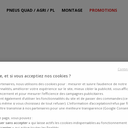
PNEUS QUAD / AGRI / PL
MONTAGE
PROMOTIONS
Contin
, et si vous acceptiez nos cookies ?
rtenaires, nous utilisons des cookies pour : mesurer et suivre l’audience de notre s
nalités, améliorer votre expérience sur le site, mieux cibler la publicité, vous affi
ncernent et pour mesurer l’efficience des campagnes publicitaires.
ent également d’utiliser les fonctionnalités du site et de passer des commandes (ce
fs même si vous choisissez de tout refuser). L’information d’acceptation/refus par f
tre transmise à nos partenaires pour une meilleure transparence (Google Conse
e page, vous pouvez :
uer sans accepter »
qui laisse actifs les cookies indispensables au fonctionnement 
ccepter »
qui active toutes les finalités,