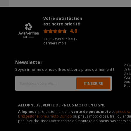
Votre satisfaction
est notre priorité
4,6
/5
31858 avis sur les 12
derniers mois
Newsletter
Votre
Soyez informé de nos offres et bons plans du moment !
de tr
d'inf
Vous 
vous
Plus 
ALLOPNEUS, VENTE DE PNEUS MOTO EN LIGNE
Allopneus
, professionnel de la
vente de pneus moto
et
pneus sc
Bridgestone
,
pneu moto Dunlop
ou pneus moto cross, trail ou endur
pneus et choisissez votre centre de montage de pneus pas chers e