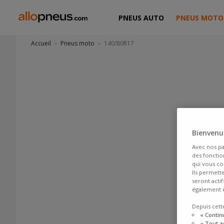
PNEUS AUTO
PNEUS MOTO
Accueil
Pneus moto
140/80R17
Bienvenue
Avec nos pa
des fonction
qui vous co
Ils permett
seront acti
également ê
Depuis cett
« Contin
« Tout a