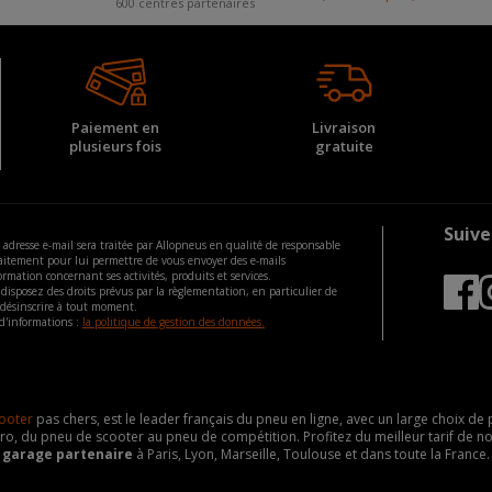
600 centres partenaires
Paiement en
Livraison
plusieurs fois
gratuite
Suive
 adresse e-mail sera traitée par Allopneus en qualité de responsable
aitement pour lui permettre de vous envoyer des e-mails
ormation concernant ses activités, produits et services.
disposez des droits prévus par la règlementation, en particulier de
 désinscrire à tout moment.
d'informations :
la politique de gestion des données.
ooter
pas chers, est le leader français du pneu en ligne, avec un large choix d
o, du pneu de scooter au pneu de compétition. Profitez du meilleur tarif de no
n
garage partenaire
à Paris, Lyon, Marseille, Toulouse et dans toute la France.