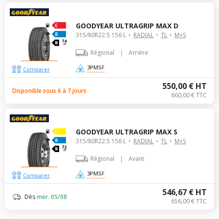
GOODYEAR ULTRAGRIP MAX D
315/80R22.5 156 L
RADIAL
TL
M+S
74
dB
|
Régional
Arrière
3PMSF
Comparer
550,00 € HT
Disponible sous 6 à 7 jours
660,00 € TTC
GOODYEAR ULTRAGRIP MAX S
315/80R22.5 156 L
RADIAL
TL
M+S
72
dB
|
Régional
Avant
3PMSF
Comparer
546,67 € HT
Dès
mer. 05/08
656,00 € TTC