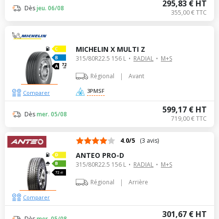
295,83 € HT
Dès
jeu. 06/08
355,00 € TTC
MICHELIN X MULTI Z
315/80R22.5 156 L
RADIAL
M+S
72
dB
|
Régional
Avant
3PMSF
Comparer
599,17 € HT
Dès
mer. 05/08
719,00 € TTC
4.0/5
(3 avis)
ANTEO PRO-D
315/80R22.5 156 L
RADIAL
M+S
72
dB
|
Régional
Arrière
Comparer
301,67 € HT
Dès
mer. 05/08