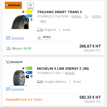
18
plis
TRAZANO SMART TRANS S
315/80R22.5 154/151M
RADIAL
TL
18 PLIS
73
M+S
dB
|
Régional
Avant
3PMSF
Comparer
266,67 € HT
Dès
jeu. 06/08
320,00 € TTC
MICHELIN X LINE ENERGY Z (80)
315/80R22.5 156 L
RADIAL
69
dB
|
Longue distance
Avant
Comparer
583,33 € HT
Disponible sous 6 à 7 jours
700,00 € TTC