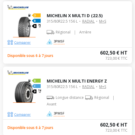
MICHELIN X MULTI D (22.5)
315/80R22.5 156 L
RADIAL
M+S
75
dB
|
Régional
Arrière
3PMSF
Comparer
602,50 € HT
Disponible sous 6 à 7 jours
723,00 € TTC
MICHELIN X MULTI ENERGY Z
315/80R22.5 156 L
RADIAL
M+S
74
dB
|
Longue distance
Régional
Avant
3PMSF
Comparer
602,50 € HT
Disponible sous 6 à 7 jours
723,00 € TTC