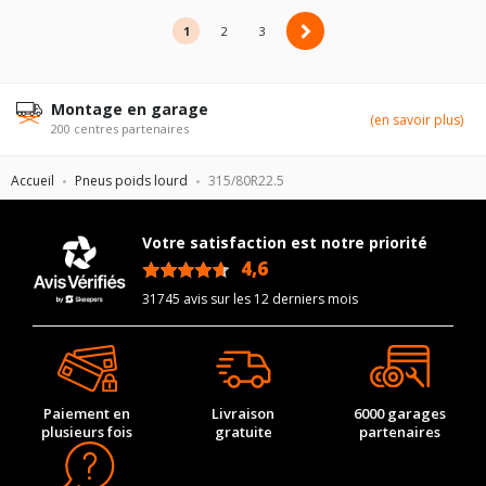
1
2
2
3
Montage en garage
(en savoir plus)
200 centres partenaires
Accueil
Pneus poids lourd
315/80R22.5
Votre satisfaction est notre priorité
4,6
/5
31745 avis sur les 12 derniers mois
Paiement en
Livraison
6000 garages
plusieurs fois
gratuite
partenaires