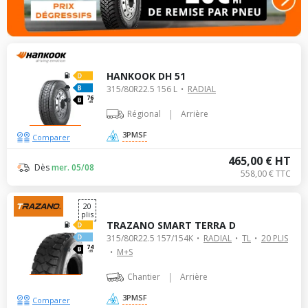
HANKOOK DH 51
315/80R22.5 156 L
RADIAL
76
dB
|
Régional
Arrière
3PMSF
Comparer
465,00 € HT
Dès
mer. 05/08
558,00 € TTC
20
plis
TRAZANO SMART TERRA D
315/80R22.5 157/154K
RADIAL
TL
20 PLIS
74
M+S
dB
|
Chantier
Arrière
3PMSF
Comparer