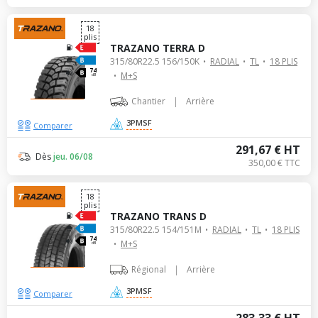
18
plis
TRAZANO TERRA D
315/80R22.5 156/150K
RADIAL
TL
18 PLIS
74
M+S
dB
|
Chantier
Arrière
3PMSF
Comparer
291,67 € HT
Dès
jeu. 06/08
350,00 € TTC
18
plis
TRAZANO TRANS D
315/80R22.5 154/151M
RADIAL
TL
18 PLIS
74
M+S
dB
|
Régional
Arrière
3PMSF
Comparer