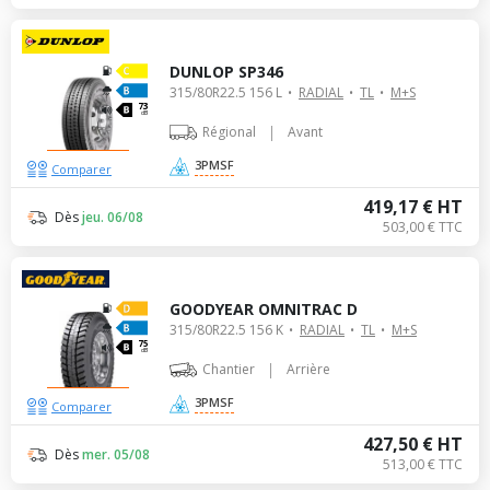
DUNLOP SP346
315/80R22.5 156 L
RADIAL
TL
M+S
73
dB
|
Régional
Avant
3PMSF
Comparer
419,17 € HT
Dès
jeu. 06/08
503,00 € TTC
GOODYEAR OMNITRAC D
315/80R22.5 156 K
RADIAL
TL
M+S
75
dB
|
Chantier
Arrière
3PMSF
Comparer
427,50 € HT
Dès
mer. 05/08
513,00 € TTC