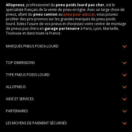
Allopneus
, professionnel du
pneu poids lourd pas cher
, est le
spécialiste français de la vente de pneu en ligne. Avec un large choix de
pneus, allant du
pneu camion
au
pneu pour autocar
, vous pouvez
profiter des prix promos sur les grandes marques du pneu poids
lourd. Evitez l'usure de vos pneus et choisissez votre centre de montage
de pneus pas chers en
garage partenaire
à Paris, Lyon, Marseille,
Toulouse et dans toute la France.
MARQUES PNEUS POIDS-LOURD
Pneus Michelin
Pneus Prometeon
TOP DIMENSIONS
Pneus Goodyear
Pneus Pirelli
Pneus Continental
385/65R22.5
TYPE PNEUS POIDS LOURD
Pneus Anteo
Pneus Bridgestone
13R22.5
Pneus régional
Pneus Trazano
ALLOPNEUS
Pneus Dunlop
315/80R22.5
Pneus chantier
Pneus Petlas
Qui sommes-nous? | About us
Pneus Hankook
315/70R22.5
AIDE ET SERVICES
Pneus longue distance
Voir toutes les marques pneus poids-lourd
Avis DriverReviews | Who is DriverReviews
235/75R17.5
Paiement en plusieurs fois
Pneus autocar - autobus
PARTENAIRES
Espace Presse
245/70R17.5
Garantie pneu
Devenez affilié
Recrutement
215/75R17.5
LES MOYENS DE PAIEMENT SÉCURISÉS
Livraisons standard / express
Devenir garage partenaire de montage
Pourquoi Allopneus ? | Why Allopneus ?