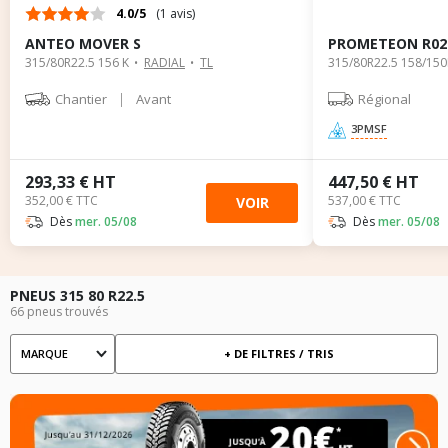
4.0/5
(1 avis)
ANTEO MOVER S
PROMETEON R02
315/80R22.5 156 K
RADIAL
TL
315/80R22.5 158/150
|
Chantier
Avant
Régional
3PMSF
293,33 € HT
447,50 € HT
352,00 € TTC
537,00 € TTC
VOIR
Dès
mer. 05/08
Dès
mer. 05/08
PNEUS 315 80 R22.5
66 pneus trouvés
MARQUE
+ DE FILTRES / TRIS
Marque