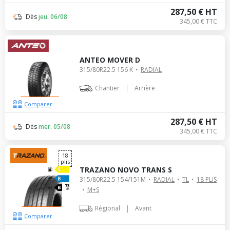
287,50 € HT
Dès
jeu. 06/08
345,00 € TTC
ANTEO MOVER D
315/80R22.5 156 K
RADIAL
|
Chantier
Arrière
Comparer
287,50 € HT
Dès
mer. 05/08
345,00 € TTC
18
plis
TRAZANO NOVO TRANS S
315/80R22.5 154/151M
RADIAL
TL
18 PLIS
73
M+S
dB
|
Régional
Avant
Comparer