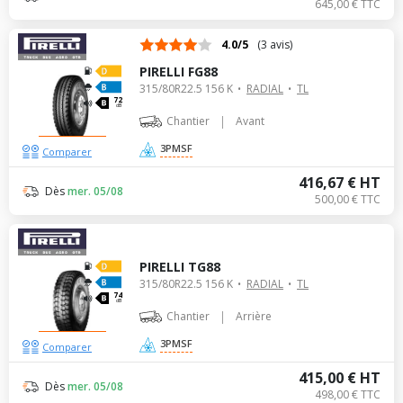
645,00 € TTC
4.0/5
(3 avis)
PIRELLI FG88
315/80R22.5 156 K
RADIAL
TL
72
dB
|
Chantier
Avant
3PMSF
Comparer
416,67 € HT
Dès
mer. 05/08
500,00 € TTC
PIRELLI TG88
315/80R22.5 156 K
RADIAL
TL
74
dB
|
Chantier
Arrière
3PMSF
Comparer
415,00 € HT
Dès
mer. 05/08
498,00 € TTC