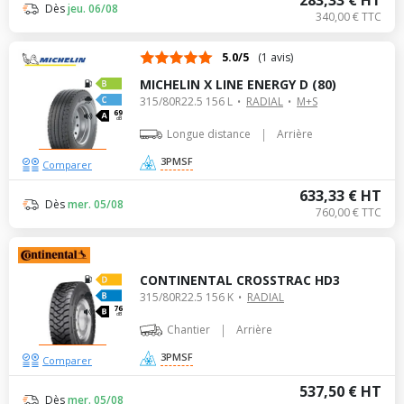
283,33 € HT
Dès
jeu. 06/08
340,00 € TTC
5.0/5
(1 avis)
MICHELIN X LINE ENERGY D (80)
315/80R22.5 156 L
RADIAL
M+S
69
dB
|
Longue distance
Arrière
3PMSF
Comparer
633,33 € HT
Dès
mer. 05/08
760,00 € TTC
CONTINENTAL CROSSTRAC HD3
315/80R22.5 156 K
RADIAL
76
dB
|
Chantier
Arrière
3PMSF
Comparer
537,50 € HT
Dès
mer. 05/08