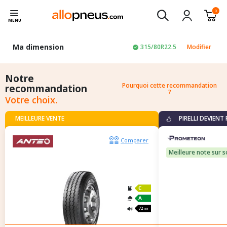
0
MENU
Ma dimension
315/80R22.5
Modifier
Notre
Pourquoi cette recommandation
recommandation
?
Votre choix.
MEILLEURE VENTE
PIRELLI DEVIEN
Comparer
Meilleure note sur s
D
C
72
dB