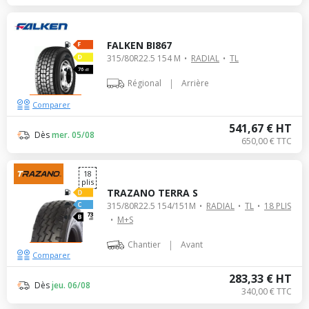
FALKEN BI867
315/80R22.5 154 M
RADIAL
TL
76
dB
|
Régional
Arrière
Comparer
541,67 € HT
Dès
mer. 05/08
650,00 € TTC
18
plis
TRAZANO TERRA S
315/80R22.5 154/151M
RADIAL
TL
18 PLIS
73
M+S
dB
|
Chantier
Avant
Comparer
283,33 € HT
Dès
jeu. 06/08
340,00 € TTC