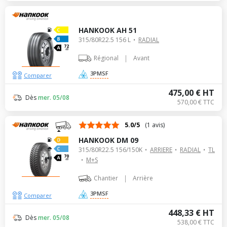
HANKOOK AH 51
315/80R22.5 156 L
RADIAL
72
dB
|
Régional
Avant
3PMSF
Comparer
475,00 € HT
Dès
mer. 05/08
570,00 € TTC
5.0/5
(1 avis)
HANKOOK DM 09
315/80R22.5 156/150K
ARRIERE
RADIAL
TL
70
M+S
dB
|
Chantier
Arrière
3PMSF
Comparer
448,33 € HT
Dès
mer. 05/08
538,00 € TTC