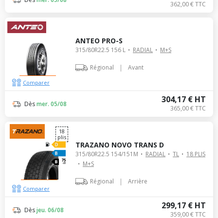
362,00 € TTC
ANTEO PRO-S
315/80R22.5 156 L
RADIAL
M+S
|
Régional
Avant
Comparer
304,17 € HT
Dès
mer. 05/08
365,00 € TTC
18
plis
TRAZANO NOVO TRANS D
315/80R22.5 154/151M
RADIAL
TL
18 PLIS
75
M+S
dB
|
Régional
Arrière
Comparer
299,17 € HT
Dès
jeu. 06/08
359,00 € TTC