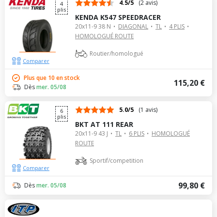
4.5/5
(2 avis)
4
plis
KENDA K547 SPEEDRACER
20x11-9 38 N
DIAGONAL
TL
4 PLIS
HOMOLOGUÉ ROUTE
Routier/homologué
Comparer
Plus que 10 en stock
115,20 €
Dès
mer. 05/08
5.0/5
(1 avis)
6
plis
BKT AT 111 REAR
20x11-9 43 J
TL
6 PLIS
HOMOLOGUÉ
ROUTE
Sportif/competition
Comparer
99,80 €
Dès
mer. 05/08