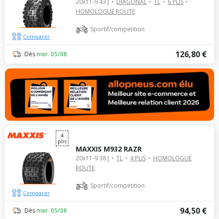
20x11-9 43 J
DIAGONAL
TL
6 PLIS
HOMOLOGUÉ ROUTE
Sportif/competition
Comparer
126,80 €
Dès
mer. 05/08
4
plis
MAXXIS M932 RAZR
20x11-9 38 J
TL
4 PLIS
HOMOLOGUÉ
ROUTE
Sportif/competition
Comparer
94,50 €
Dès
mer. 05/08