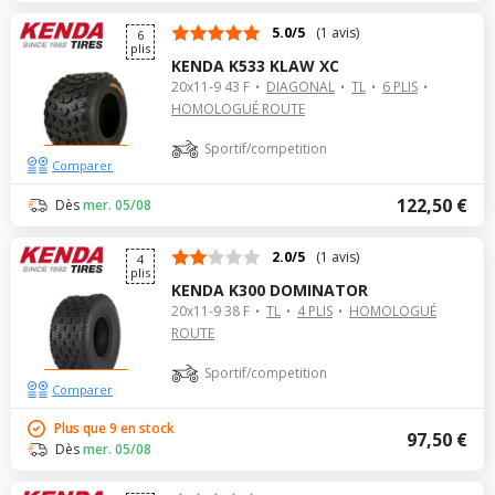
5.0/5
(1 avis)
6
plis
KENDA K533 KLAW XC
20x11-9 43 F
DIAGONAL
TL
6 PLIS
HOMOLOGUÉ ROUTE
Sportif/competition
Comparer
122,50 €
Dès
mer. 05/08
2.0/5
(1 avis)
4
plis
KENDA K300 DOMINATOR
20x11-9 38 F
TL
4 PLIS
HOMOLOGUÉ
ROUTE
Sportif/competition
Comparer
Plus que 9 en stock
97,50 €
Dès
mer. 05/08