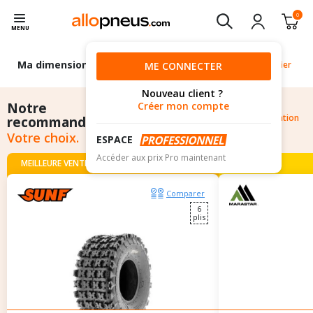
0
MENU
Ma dimension
20/11R9
Modifier
ME CONNECTER
Nouveau client ?
Notre
Créer mon compte
Pourquoi cette recommandation
recommandation
?
Votre choix.
ESPACE
Accéder aux prix Pro maintenant
MEILLEURE VENTE
PRIX MALIN
Comparer
6
plis