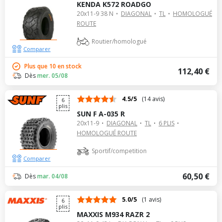
KENDA K572 ROADGO
20x11-9 38 N
DIAGONAL
TL
HOMOLOGUÉ
ROUTE
Routier/homologué
Comparer
Plus que 10 en stock
112,40 €
Dès
mer. 05/08
4.5/5
(14 avis)
6
plis
SUN F A-035 R
20x11-9
DIAGONAL
TL
6 PLIS
HOMOLOGUÉ ROUTE
Sportif/competition
Comparer
60,50 €
Dès
mar. 04/08
5.0/5
(1 avis)
6
plis
MAXXIS M934 RAZR 2