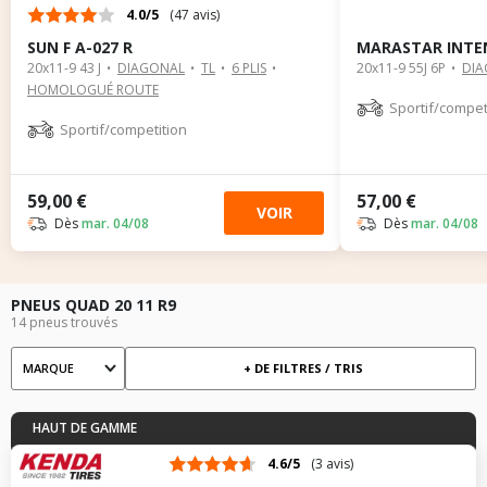
4.0/5
(47 avis)
SUN F A-027 R
MARASTAR INTE
20x11-9 43 J
DIAGONAL
TL
6 PLIS
20x11-9 55J 6P
DI
HOMOLOGUÉ ROUTE
Sportif/compet
Sportif/competition
59,00 €
57,00 €
VOIR
Dès
mar. 04/08
Dès
mar. 04/08
PNEUS QUAD 20 11 R9
14 pneus trouvés
MARQUE
+ DE FILTRES / TRIS
Marque
HAUT DE GAMME
4.6/5
(3 avis)