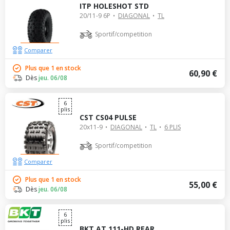
ITP HOLESHOT STD
20/11-9 6P
DIAGONAL
TL
Sportif/competition
Comparer
Plus que 1 en stock
60,90 €
Dès
jeu. 06/08
6
plis
CST CS04 PULSE
20x11-9
DIAGONAL
TL
6 PLIS
Sportif/competition
Comparer
Plus que 1 en stock
55,00 €
Dès
jeu. 06/08
6
plis
BKT AT 111-HD REAR