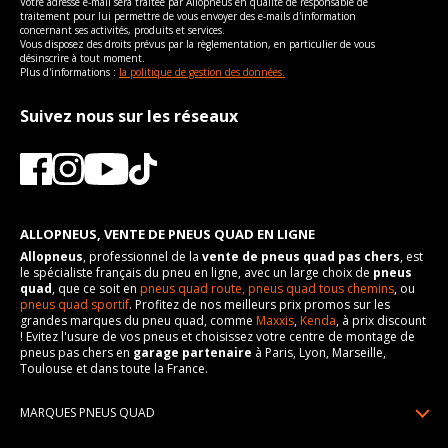
Votre adresse e-mail sera traitée par Allopneus en qualité de responsable de
traitement pour lui permettre de vous envoyer des e-mails d'information
concernant ses activités, produits et services.
Vous disposez des droits prévus par la règlementation, en particulier de vous
désinscrire à tout moment.
Plus d'informations :
la politique de gestion des données.
Suivez nous sur les réseaux
ALLOPNEUS, VENTE DE PNEUS QUAD EN LIGNE
Allopneus
, professionnel de la
vente de pneus quad pas chers
, est
le spécialiste français du pneu en ligne, avec un large choix de
pneus
quad
, que ce soit en
pneus quad route,
pneus quad tous chemins
, ou
pneus quad sportif
. Profitez de nos meilleurs prix promos sur les
grandes marques du pneu quad, comme
Maxxis
,
Kenda
, à prix discount
! Evitez l'usure de vos pneus et choisissez votre centre de montage de
pneus pas chers en
garage partenaire
à Paris, Lyon, Marseille,
Toulouse et dans toute la France.
MARQUES PNEUS QUAD
Pneus Sun F