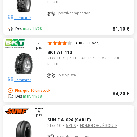
ROUTE
Sportif/competition
Comparer
81,10 €
Dès
mar. 11/08
4.0/5
(1 avis)
4
plis
BKT AT 110
21x7-10 30 J
TL
4 PLIS
HOMOLOGUÉ
ROUTE
Loisir/piste
Comparer
Plus que 10 en stock
84,20 €
Dès
mar. 11/08
6
plis
SUN F A-026 (SABLE)
21x7-10
6 PLIS
HOMOLOGUÉ ROUTE
Sportif/competition