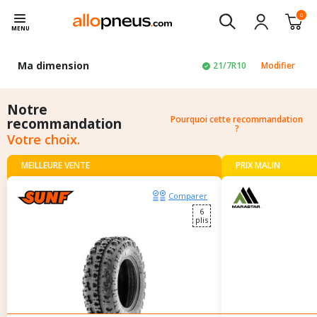
0
MENU
Ma dimension
21/7R10
Modifier
Notre
Pourquoi cette recommandation
recommandation
?
Votre choix.
MEILLEURE VENTE
PRIX MALIN
Comparer
6
plis