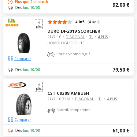
Plus que 2 en stock
92,00 €
Dès
lun. 10/08
4.0/5
(4 avis)
4
plis
DURO DI-2019 SCORCHER
21x7-10
DIAGONAL
TL
4 PLIS
HOMOLOGUÉ ROUTE
Routier/homologué
Comparer
79,50 €
Dès
lun. 10/08
4
plis
CST C9308 AMBUSH
21x7-10 31 M
DIAGONAL
TL
4 PLIS
Sportif/competition
Comparer
61,00 €
Dès
lun. 10/08