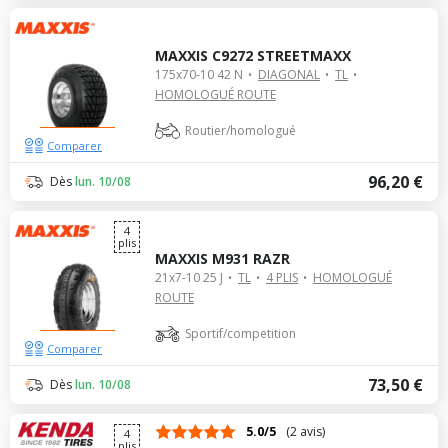
MAXXIS C9272 STREETMAXX
175x70-10 42 N
DIAGONAL
TL
HOMOLOGUÉ ROUTE
Routier/homologué
Comparer
96,20 €
Dès
lun. 10/08
4
plis
MAXXIS M931 RAZR
21x7-10 25 J
TL
4 PLIS
HOMOLOGUÉ
ROUTE
Sportif/competition
Comparer
73,50 €
Dès
lun. 10/08
5.0/5
(2 avis)
4
plis