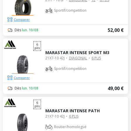
Sportif/competition
Comparer
52,00 €
Dès
lun. 10/08
6
plis
MARASTAR INTENSE SPORT M3
21X7-10 42J
DIAGONAL
6 PLIS
Sportif/competition
Comparer
49,00 €
Dès
lun. 10/08
6
plis
MARASTAR INTENSE PATH
21X7-10 42J
6 PLIS
Routier/homologué