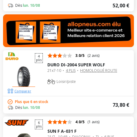
52,00 €
Dès
lun. 10/08
3.0/5
(2 avis)
4
plis
DURO DI-2004 SUPER WOLF
21x7-10
4 PLIS
HOMOLOGUÉ ROUTE
Loisir/piste
Comparer
Plus que 6 en stock
73,80 €
Dès
lun. 10/08
4.0/5
(1 avis)
6
plis
SUN F A-031 F
21/7 - 10 6P
DIAGONAL
TL
6 PLIS