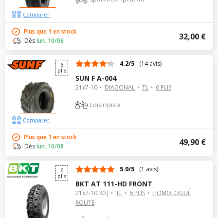
Comparer
Plus que 1 en stock
32,00 €
Dès
lun. 10/08
4.2/5
(14 avis)
6
plis
SUN F A-004
21x7-10
DIAGONAL
TL
6 PLIS
Loisir/piste
Comparer
Plus que 1 en stock
49,90 €
Dès
lun. 10/08
5.0/5
(1 avis)
6
plis
BKT AT 111-HD FRONT
21x7-10 30 J
TL
6 PLIS
HOMOLOGUÉ
ROUTE