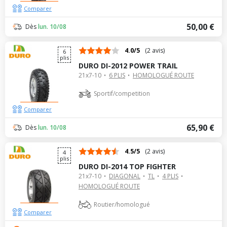
Comparer
50,00 €
Dès
lun. 10/08
4.0/5
(2 avis)
6
plis
DURO DI-2012 POWER TRAIL
21x7-10
6 PLIS
HOMOLOGUÉ ROUTE
Sportif/competition
Comparer
65,90 €
Dès
lun. 10/08
4.5/5
(2 avis)
4
plis
DURO DI-2014 TOP FIGHTER
21x7-10
DIAGONAL
TL
4 PLIS
HOMOLOGUÉ ROUTE
Routier/homologué
Comparer