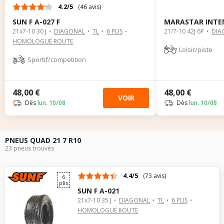
4.2/5
(46 avis)
SUN F A-027 F
MARASTAR INTE
21x7-10 30 J
DIAGONAL
TL
6 PLIS
21/7-10 42J 6P
DIA
HOMOLOGUÉ ROUTE
Loisir/piste
Sportif/competition
48,00 €
48,00 €
VOIR
Dès
lun. 10/08
Dès
lun. 10/08
PNEUS QUAD 21 7 R10
23 pneus trouvés
4.4/5
(73 avis)
6
plis
SUN F A-021
21x7-10 35 J
DIAGONAL
TL
6 PLIS
HOMOLOGUÉ ROUTE