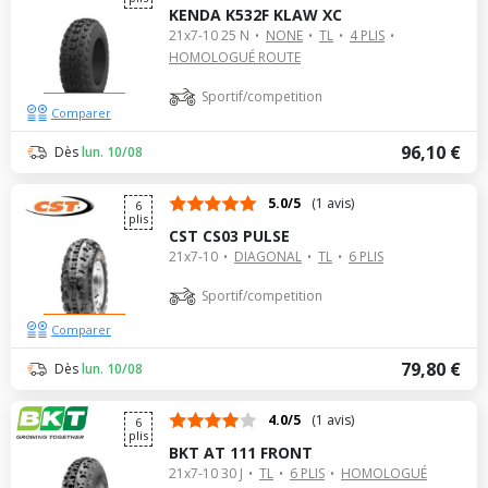
KENDA K532F KLAW XC
21x7-10 25 N
NONE
TL
4 PLIS
HOMOLOGUÉ ROUTE
Sportif/competition
Comparer
96,10 €
Dès
lun. 10/08
5.0/5
(1 avis)
6
plis
CST CS03 PULSE
21x7-10
DIAGONAL
TL
6 PLIS
Sportif/competition
Comparer
79,80 €
Dès
lun. 10/08
4.0/5
(1 avis)
6
plis
BKT AT 111 FRONT
21x7-10 30 J
TL
6 PLIS
HOMOLOGUÉ