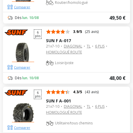
Routier/homologué
Comparer
49,50 €
Dès
lun. 10/08
3.9/5
(25 avis)
6
plis
SUN F A-017
21x7-10
DIAGONAL
TL
6 PLIS
HOMOLOGUÉ ROUTE
Loisir/piste
Comparer
48,00 €
Dès
lun. 10/08
4.3/5
(43 avis)
6
plis
SUN F A-001
21x7-10
DIAGONAL
TL
6 PLIS
HOMOLOGUÉ ROUTE
Utilitaire/tous chemins
Comparer