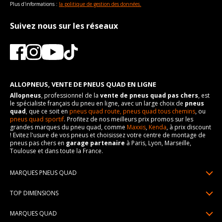
Plus d'informations :
la politique de gestion des données.
Suivez nous sur les réseaux
ALLOPNEUS, VENTE DE PNEUS QUAD EN LIGNE
Allopneus
, professionnel de la
vente de pneus quad pas chers
, est
le spécialiste français du pneu en ligne, avec un large choix de
pneus
quad
, que ce soit en
pneus quad route,
pneus quad tous chemins
, ou
pneus quad sportif
. Profitez de nos meilleurs prix promos sur les
grandes marques du pneu quad, comme
Maxxis
,
Kenda
, à prix discount
! Evitez l'usure de vos pneus et choisissez votre centre de montage de
pneus pas chers en
garage partenaire
à Paris, Lyon, Marseille,
Toulouse et dans toute la France.
MARQUES PNEUS QUAD
Pneus Sun F
TOP DIMENSIONS
Pneus Carlstar
25/10R12
MARQUES QUAD
Pneus BKT
25/8R12