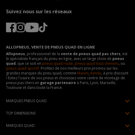
Suivez nous sur les réseaux
ALLOPNEUS, VENTE DE PNEUS QUAD EN LIGNE
Allopneus
, professionnel de la
vente de pneus quad pas chers
, est
le spécialiste français du pneu en ligne, avec un large choix de
pneus
quad
, que ce soit en
pneus quad route,
pneus quad tous chemins
, ou
pneus quad sportif
. Profitez de nos meilleurs prix promos sur les
grandes marques du pneu quad, comme
Maxxis
,
Kenda
, à prix discount
! Evitez l'usure de vos pneus et choisissez votre centre de montage de
pneus pas chers en
garage partenaire
à Paris, Lyon, Marseille,
Toulouse et dans toute la France.
MARQUES PNEUS QUAD
Pneus Sun F
TOP DIMENSIONS
Pneus Carlstar
25/10R12
MARQUES QUAD
Pneus BKT
25/8R12
Kymco
Pneus Kenda