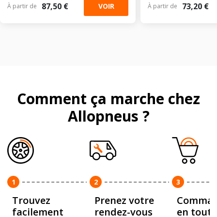
87,50 €
73,20 €
VOIR
À partir de
À partir de
Comment ça marche chez
Allopneus ?
1
2
3
Trouvez
Prenez votre
Comman
facilement
rendez-vous
en toute