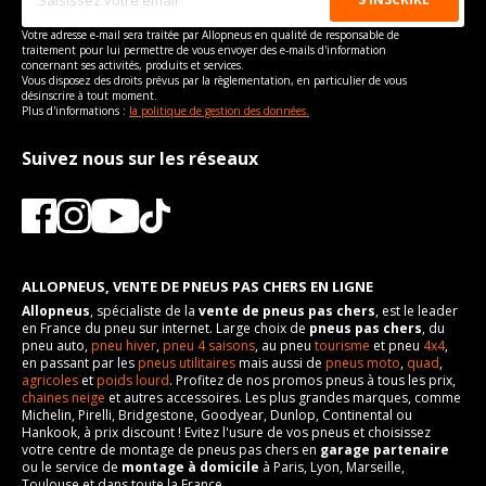
Votre adresse e-mail sera traitée par Allopneus en qualité de responsable de
traitement pour lui permettre de vous envoyer des e-mails d'information
concernant ses activités, produits et services.
Vous disposez des droits prévus par la règlementation, en particulier de vous
désinscrire à tout moment.
Plus d'informations :
la politique de gestion des données.
Suivez nous sur les réseaux
ALLOPNEUS, VENTE DE PNEUS PAS CHERS EN LIGNE
Allopneus
, spécialiste de la
vente de pneus pas chers
, est le leader
en France du pneu sur internet. Large choix de
pneus pas chers
, du
pneu auto,
pneu hiver
,
pneu 4 saisons
, au pneu
tourisme
et pneu
4x4
,
en passant par les
pneus utilitaires
mais aussi de
pneus moto
,
quad
,
agricoles
et
poids lourd
. Profitez de nos promos pneus à tous les prix,
chaines neige
et autres accessoires. Les plus grandes marques, comme
Michelin, Pirelli, Bridgestone, Goodyear, Dunlop, Continental ou
Hankook, à prix discount ! Evitez l'usure de vos pneus et choisissez
votre centre de montage de pneus pas chers en
garage partenaire
ou le service de
montage à domicile
à Paris, Lyon, Marseille,
Toulouse et dans toute la France.