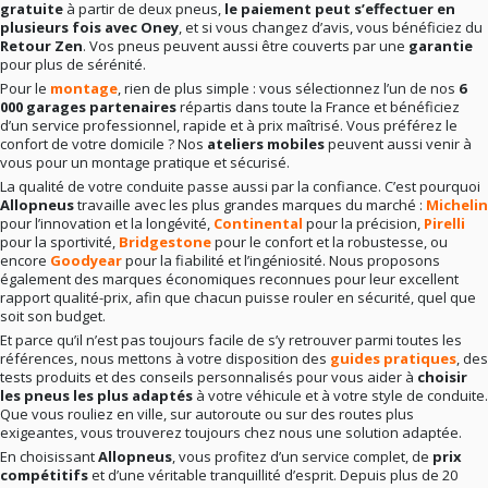
gratuite
à partir de deux pneus,
le paiement peut s’effectuer en
plusieurs fois avec Oney
, et si vous changez d’avis, vous bénéficiez du
Retour Zen
. Vos pneus peuvent aussi être couverts par une
garantie
pour plus de sérénité.
Pour le
montage
, rien de plus simple : vous sélectionnez l’un de nos
6
000 garages partenaires
répartis dans toute la France et bénéficiez
d’un service professionnel, rapide et à prix maîtrisé. Vous préférez le
confort de votre domicile ? Nos
ateliers mobiles
peuvent aussi venir à
vous pour un montage pratique et sécurisé.
La qualité de votre conduite passe aussi par la confiance. C’est pourquoi
Allopneus
travaille avec les plus grandes marques du marché :
Michelin
pour l’innovation et la longévité,
Continental
pour la précision,
Pirelli
pour la sportivité,
Bridgestone
pour le confort et la robustesse, ou
encore
Goodyear
pour la fiabilité et l’ingéniosité. Nous proposons
également des marques économiques reconnues pour leur excellent
rapport qualité-prix, afin que chacun puisse rouler en sécurité, quel que
soit son budget.
Et parce qu’il n’est pas toujours facile de s’y retrouver parmi toutes les
références, nous mettons à votre disposition des
guides pratiques
, des
tests produits et des conseils personnalisés pour vous aider à
choisir
les pneus les plus adaptés
à votre véhicule et à votre style de conduite.
Que vous rouliez en ville, sur autoroute ou sur des routes plus
exigeantes, vous trouverez toujours chez nous une solution adaptée.
En choisissant
Allopneus
, vous profitez d’un service complet, de
prix
compétitifs
et d’une véritable tranquillité d’esprit. Depuis plus de 20