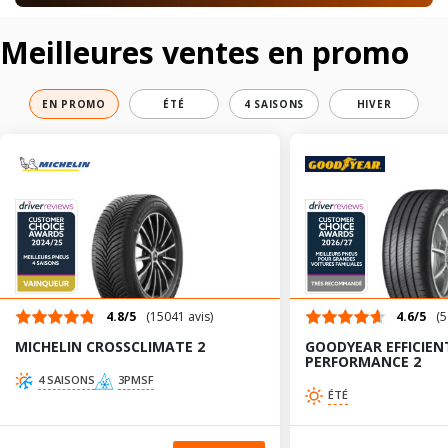
Meilleures ventes en promo
EN PROMO
ÉTÉ
4 SAISONS
HIVER
4.8/5
(15041 avis)
4.6/5
(5
MICHELIN CROSSCLIMATE 2
GOODYEAR EFFICIEN
PERFORMANCE 2
4 SAISONS
3PMSF
ÉTÉ