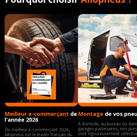
Meilleur e-commerçant
de
Montage
de vos pne
l'année 2026
À domicile, au bureau ou dan
garages partenaires, nos pres
Élu meilleur e-commerçant 2026,
sont rigoureusement sélecti
Allopneus est le leader français du