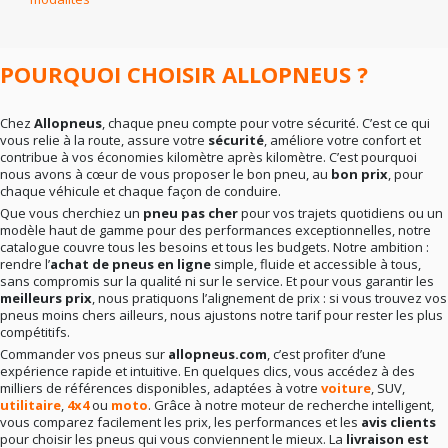
En résumé
: la bonne marque dépend surtout de vos
besoins réels. Rien ne sert de viser le haut de gamme si
votre conduite ne l’exige pas. Mieux vaut un choix
cohérent qu’un pari hasardeux.
POURQUOI CHOISIR ALLOPNEUS ?
Chez
Allopneus
, chaque pneu compte pour votre sécurité. C’est ce qui
vous relie à la route, assure votre
sécurité
, améliore votre confort et
contribue à vos économies kilomètre après kilomètre. C’est pourquoi
nous avons à cœur de vous proposer le bon pneu, au
bon prix
, pour
chaque véhicule et chaque façon de conduire.
Que vous cherchiez un
pneu pas cher
pour vos trajets quotidiens ou un
modèle haut de gamme pour des performances exceptionnelles, notre
catalogue couvre tous les besoins et tous les budgets. Notre ambition :
rendre l’
achat de pneus en ligne
simple, fluide et accessible à tous,
sans compromis sur la qualité ni sur le service. Et pour vous garantir les
meilleurs prix
, nous pratiquons l’alignement de prix : si vous trouvez vos
pneus moins chers ailleurs, nous ajustons notre tarif pour rester les plus
compétitifs.
Commander vos pneus sur
allopneus.com
, c’est profiter d’une
expérience rapide et intuitive. En quelques clics, vous accédez à des
milliers de références disponibles, adaptées à votre
voiture
, SUV,
utilitaire
,
4x4
ou
moto
. Grâce à notre moteur de recherche intelligent,
vous comparez facilement les prix, les performances et les
avis clients
pour choisir les pneus qui vous conviennent le mieux. La
livraison est