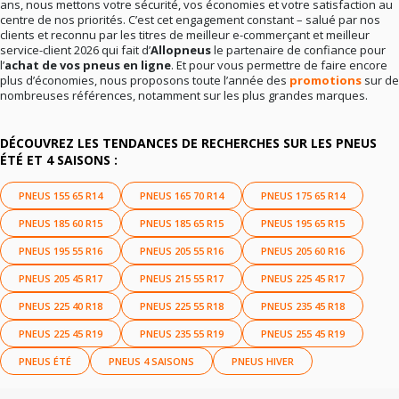
ans, nous mettons votre sécurité, vos économies et votre satisfaction au
centre de nos priorités. C’est cet engagement constant – salué par nos
clients et reconnu par les titres de meilleur e-commerçant et meilleur
service-client 2026 qui fait d’
Allopneus
le partenaire de confiance pour
l’
achat de vos pneus en ligne
. Et pour vous permettre de faire encore
plus d’économies, nous proposons toute l’année des
promotions
sur de
nombreuses références, notamment sur les plus grandes marques.
DÉCOUVREZ LES TENDANCES DE RECHERCHES SUR LES PNEUS
ÉTÉ ET 4 SAISONS :
PNEUS 155 65 R14
PNEUS 165 70 R14
PNEUS 175 65 R14
PNEUS 185 60 R15
PNEUS 185 65 R15
PNEUS 195 65 R15
PNEUS 195 55 R16
PNEUS 205 55 R16
PNEUS 205 60 R16
PNEUS 205 45 R17
PNEUS 215 55 R17
PNEUS 225 45 R17
PNEUS 225 40 R18
PNEUS 225 55 R18
PNEUS 235 45 R18
PNEUS 225 45 R19
PNEUS 235 55 R19
PNEUS 255 45 R19
PNEUS ÉTÉ
PNEUS 4 SAISONS
PNEUS HIVER