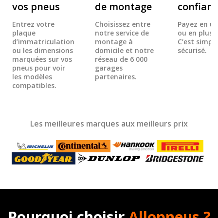
vos pneus
de montage
confian
Entrez votre
Choisissez entre
Payez en un
plaque
notre service de
ou en plusie
d’immatriculation
montage à
C’est simple
ou les dimensions
domicile et notre
sécurisé.
marquées sur vos
réseau de 6 000
pneus pour voir
garages
les modèles
partenaires.
compatibles.
Les meilleures marques aux meilleurs prix
Pourquoi choisir
Allopneus ?