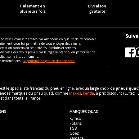
Paiement en
Livraison
plusieurs fois
gratuite
Suive
 adresse e-mail sera traitée par Allopneus en qualité de responsable
aitement pour lui permettre de vous envoyer des e-mails
ormation concernant ses activités, produits et services.
disposez des droits prévus par la règlementation, en particulier de
 désinscrire à tout moment.
d'informations :
la politique de gestion des données.
 est le spécialiste français du pneu en ligne, avec un large choix de
pneus quad
es grandes marques du pneu quad, comme
Maxxis
,
Kenda
, à prix discount ! Evite
 et dans toute la France.
ONS
MARQUES QUAD
Kymco
Polaris
TGB
Goes
Yamaha