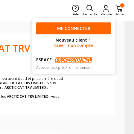
0
Aide
Recherche
Compte
Panier
ME CONNECTER
Nouveau client ?
AT TRV
Créer mon compte
ESPACE
Accéder aux prix Pro maintenant
r pneu avant quad et pneu arrière quad
re
ARCTIC CAT TRV LIMITED
. Vous
tre
ARCTIC CAT TRV LIMITED
.
r les
ARCTIC CAT TRV LIMITED
, vous
.
e pneus quad pour votre
ARCTIC CAT TRV
us :