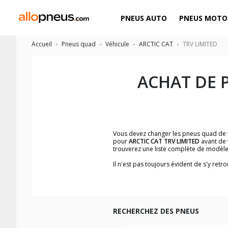
PNEUS AUTO
PNEUS MOTO
Accueil
Pneus quad
Véhicule
ARCTIC CAT
TRV LIMITED
ACHAT DE 
Vous devez changer les pneus quad de
pour
ARCTIC CAT TRV LIMITED
avant de 
trouverez une liste complète de modèl
Il n'est pas toujours évident de s'y re
trouverez facilement le modèle de pneus
Les images du pneu quad, les avis clien
LIMITED
.
Nous recommandons de toujours monter
RECHERCHEZ DES PNEUS
Pour voir notre liste de pneus quad, ve