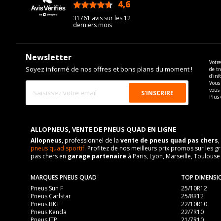
4,6
/5
31761 avis sur les 12
derniers mois
Newsletter
Votre
Soyez informé de nos offres et bons plans du moment !
de tr
d'inf
Vous 
vous
Plus 
ALLOPNEUS, VENTE DE PNEUS QUAD EN LIGNE
Allopneus
, professionnel de la
vente de pneus quad pas chers
,
pneus quad sportif
. Profitez de nos meilleurs prix promos sur l
pas chers en
garage partenaire
à Paris, Lyon, Marseille, Toulouse
MARQUES PNEUS QUAD
TOP DIMENSI
Pneus Sun F
25/10R12
Pneus Carlstar
25/8R12
Pneus BKT
22/10R10
Pneus Kenda
22/7R10
Pneus ITP
21/7R10