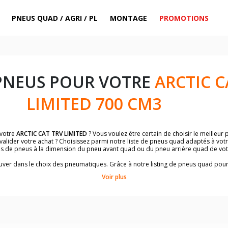
PNEUS QUAD / AGRI / PL
MONTAGE
PROMOTIONS
PNEUS POUR VOTRE
ARCTIC C
LIMITED 700 CM3
 votre
ARCTIC CAT TRV LIMITED
? Vous voulez être certain de choisir le meilleu
valider votre achat ? Choisissez parmi notre liste de pneus quad adaptés à vot
es de pneus à la dimension du pneu avant quad ou du pneu arrière quad de vo
trouver dans le choix des pneumatiques. Grâce à notre listing de pneus quad pou
 quad qui conviendront le mieux à votre budget et à l'utilisation de votre quad
Voir plus
ts et un descriptif complet du modèle, vous permettra de faire le bon choix d
 des pneus quad avec les dimensions homologuées par le constructeur.
uillez sélectionner la dimension de votre quad
ARCTIC CAT TRV LIMITED
ci-desso