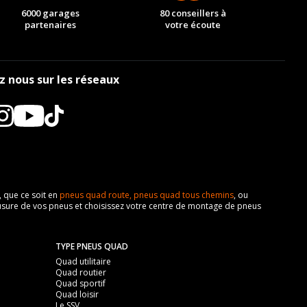
6000 garages
80 conseillers à
partenaires
votre écoute
z nous sur les réseaux
, que ce soit en
pneus quad route,
pneus quad tous chemins
, ou
z l'usure de vos pneus et choisissez votre centre de montage de pneus
TYPE PNEUS QUAD
Quad utilitaire
Quad routier
Quad sportif
Quad loisir
Le SSV