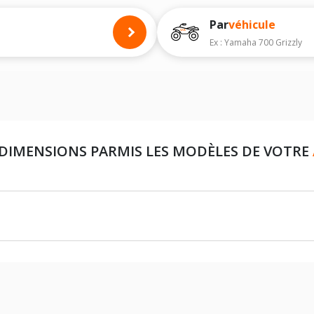
es à titre indicatif. Il est indispensable de vérifier la dimension des pneumat
Par
véhicule
Ex : Yamaha 700 Grizzly
 DIMENSIONS PARMIS LES MODÈLES DE VOTRE
25X8X12 (PNEU AVANT)
25X10X12 (PNEU ARRIÈRE)