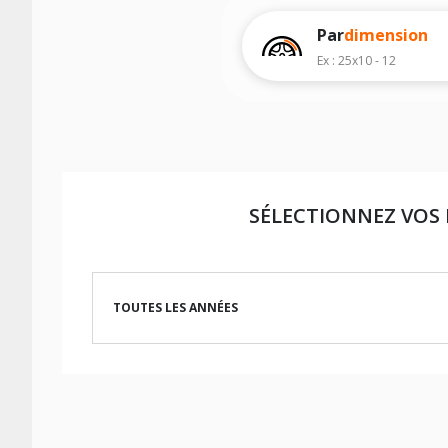
Les dimensions indiquées vous sont donné
d'effectuer un achat.
Par
dimension
Ex : 25x10 - 12
SÉLECTIONNEZ VOS
TOUTES LES ANNÉES
LES DIMENSIONS COMPATIBLES