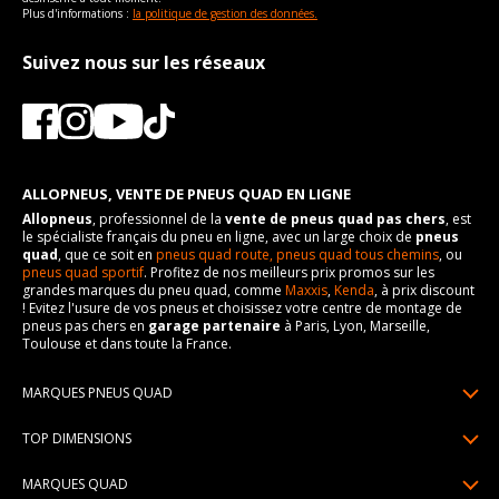
Plus d'informations :
la politique de gestion des données.
Suivez nous sur les réseaux
ALLOPNEUS, VENTE DE PNEUS QUAD EN LIGNE
Allopneus
, professionnel de la
vente de pneus quad pas chers
, est
le spécialiste français du pneu en ligne, avec un large choix de
pneus
quad
, que ce soit en
pneus quad route,
pneus quad tous chemins
, ou
pneus quad sportif
. Profitez de nos meilleurs prix promos sur les
grandes marques du pneu quad, comme
Maxxis
,
Kenda
, à prix discount
! Evitez l'usure de vos pneus et choisissez votre centre de montage de
pneus pas chers en
garage partenaire
à Paris, Lyon, Marseille,
Toulouse et dans toute la France.
MARQUES PNEUS QUAD
Pneus Sun F
TOP DIMENSIONS
Pneus Carlstar
25/10R12
MARQUES QUAD
Pneus BKT