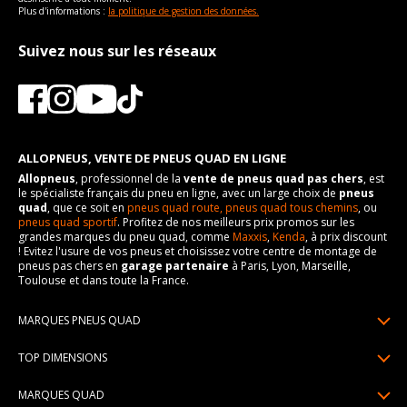
Plus d'informations :
la politique de gestion des données.
Suivez nous sur les réseaux
ALLOPNEUS, VENTE DE PNEUS QUAD EN LIGNE
Allopneus
, professionnel de la
vente de pneus quad pas chers
, est
le spécialiste français du pneu en ligne, avec un large choix de
pneus
quad
, que ce soit en
pneus quad route,
pneus quad tous chemins
, ou
pneus quad sportif
. Profitez de nos meilleurs prix promos sur les
grandes marques du pneu quad, comme
Maxxis
,
Kenda
, à prix discount
! Evitez l'usure de vos pneus et choisissez votre centre de montage de
pneus pas chers en
garage partenaire
à Paris, Lyon, Marseille,
Toulouse et dans toute la France.
MARQUES PNEUS QUAD
Pneus Sun F
TOP DIMENSIONS
Pneus Carlstar
25/10R12
MARQUES QUAD
Pneus BKT