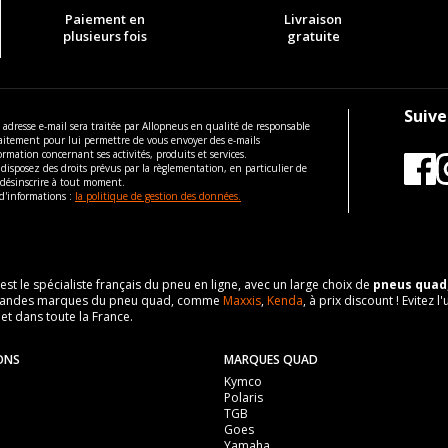
Paiement en
Livraison
plusieurs fois
gratuite
Suive
 adresse e-mail sera traitée par Allopneus en qualité de responsable
aitement pour lui permettre de vous envoyer des e-mails
ormation concernant ses activités, produits et services.
disposez des droits prévus par la règlementation, en particulier de
 désinscrire à tout moment.
d'informations :
la politique de gestion des données.
 est le spécialiste français du pneu en ligne, avec un large choix de
pneus quad
es grandes marques du pneu quad, comme
Maxxis
,
Kenda
, à prix discount ! Evite
 et dans toute la France.
ONS
MARQUES QUAD
Kymco
Polaris
TGB
Goes
Yamaha