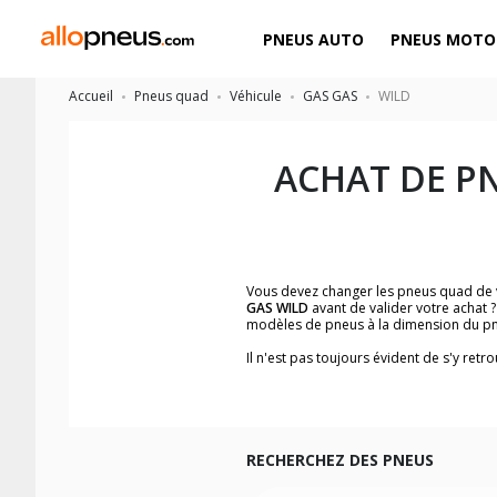
PNEUS AUTO
PNEUS MOTO
Accueil
Pneus quad
Véhicule
GAS GAS
WILD
ACHAT DE P
Vous devez changer les pneus quad de
GAS WILD
avant de valider votre achat 
modèles de pneus à la dimension du pn
Il n'est pas toujours évident de s'y re
facilement le modèle de pneus quad qui 
Les images du pneu quad, les avis clien
Nous recommandons de toujours monter
Pour voir notre liste de pneus quad, ve
RECHERCHEZ DES PNEUS
Les dimensions indiquées vous sont donné