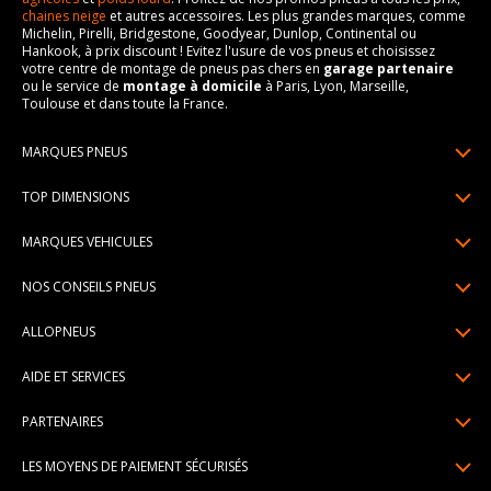
chaines neige
et autres accessoires. Les plus grandes marques, comme
Michelin, Pirelli, Bridgestone, Goodyear, Dunlop, Continental ou
Hankook, à prix discount ! Evitez l'usure de vos pneus et choisissez
votre centre de montage de pneus pas chers en
garage partenaire
ou le service de
montage à domicile
à Paris, Lyon, Marseille,
Toulouse et dans toute la France.
MARQUES PNEUS
Pneus Michelin
TOP DIMENSIONS
Pneus Pirelli
175/65R14
MARQUES VEHICULES
Pneus Continental
185/65R15
Renault
Pneus Goodyear
NOS CONSEILS PNEUS
195/65R15
Dacia
Pneus Bridgestone
Lire un pneumatique
195/55R16
ALLOPNEUS
Peugeot
Pneus Hankook
Indice de charge et de vitesse
205/55R16
Qui sommes-nous? | About us
Citroën
Pneus Dunlop
AIDE ET SERVICES
Pression pneu
205/60R16
Avis DriverReviews | Who is DriverReviews
Volkswagen
Toutes les marques
Paiement en plusieurs fois
Voyant pression pneu
225/45R17
PARTENAIRES
Espace Presse
Audi
Garantie pneu
Usure pneu
225/40R18
Devenez affilié
Recrutement
BMW
LES MOYENS DE PAIEMENT SÉCURISÉS
Livraisons standard / express
Témoin d'usure
Devenir garage partenaire de montage
Pourquoi Allopneus ? | Why Allopneus ?
Mercedes-Benz