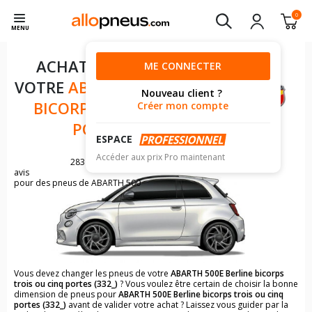
0
MENU
ACHAT DE PNEUS POUR
ME CONNECTER
VOTRE
ABARTH 500E BERLINE
Nouveau client ?
BICORPS TROIS OU CINQ
Créer mon compte
PORTES (332_)
ESPACE
Accéder aux prix Pro maintenant
283
avis
pour des pneus de ABARTH 500
Vous devez changer les pneus de votre
ABARTH 500E Berline bicorps
trois ou cinq portes (332_)
? Vous voulez être certain de choisir la bonne
dimension de pneus pour
ABARTH 500E Berline bicorps trois ou cinq
portes (332_)
avant de valider votre achat ? Laissez vous guider par la