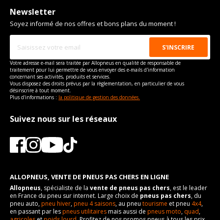
Newsletter
Soyez informé de nos offres et bons plans du moment !
Votre adresse e-mail sera traitée par Allopneus en qualité de responsable de
traitement pour lui permettre de vous envoyer des e-mails d'information
concernant ses activités, produits et services.
Vous disposez des droits prévus par la règlementation, en particulier de vous
désinscrire à tout moment.
Plus d'informations :
la politique de gestion des données.
Suivez nous sur les réseaux
ALLOPNEUS, VENTE DE PNEUS PAS CHERS EN LIGNE
Allopneus
, spécialiste de la
vente de pneus pas chers
, est le leader
en France du pneu sur internet. Large choix de
pneus pas chers
, du
pneu auto,
pneu hiver
,
pneu 4 saisons
, au pneu
tourisme
et pneu
4x4
,
en passant par les
pneus utilitaires
mais aussi de
pneus moto
,
quad
,
agricoles
et
poids lourd
. Profitez de nos promos pneus à tous les prix,