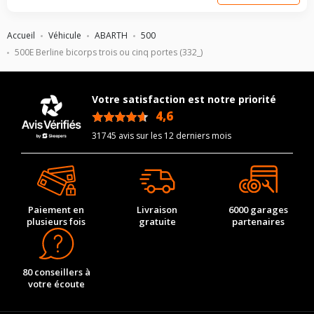
Accueil
Véhicule
ABARTH
500
500E Berline bicorps trois ou cinq portes (332_)
Votre satisfaction est notre priorité
4,6
/5
31745 avis sur les 12 derniers mois
Paiement en
Livraison
6000 garages
plusieurs fois
gratuite
partenaires
80 conseillers à
votre écoute