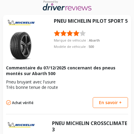
Motorisation
SCORPIONISSIMA
Année de début de
2023-02-01
modèle
PNEU
MICHELIN
PILOT SPORT 5
Energie
Électrique
Année de début de
2023-02-01
Marque de véhicule :
Abarth
motorisation
Modèle de véhicule :
500
Code motorisation
463 54 481
Numéro de moteur
152402
Commentaire du
07/12/2025
concernant des pneus
Frein performance
23
montés sur Abarth 500
Puissance en Kw max
114
Pneu bruyant avec l'usure
Très bonne tenue de route
Type
Traction avant
VISSERIE ABARTH 500E BERLINE BICORPS TROIS OU CINQ
PORTES (332_) DEPUIS 02-2023 SCORPIONISSIMA (155CV)
En savoir +
Achat vérifié
Type de boulon
M12x1.25
Taille de la tête de boulon
17
PNEU
MICHELIN
CROSSCLIMATE
Longueur du boulon
26
3