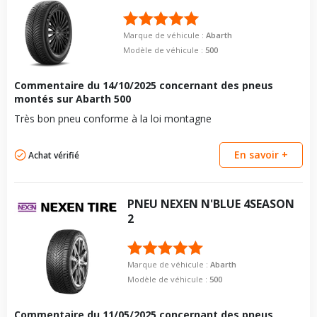
Force de rotation du
95
boulon
Pour la visserie, afin de garantir une parfaite compatibilité, nous
Marque de véhicule :
Abarth
vous conseillons de contacter directement le constructeur.
Modèle de véhicule :
500
Commentaire du
14/10/2025
concernant des pneus
montés sur Abarth 500
Très bon pneu conforme à la loi montagne
En savoir +
Achat vérifié
PNEU
NEXEN
N'BLUE 4SEASON
2
Marque de véhicule :
Abarth
Modèle de véhicule :
500
Commentaire du
11/05/2025
concernant des pneus