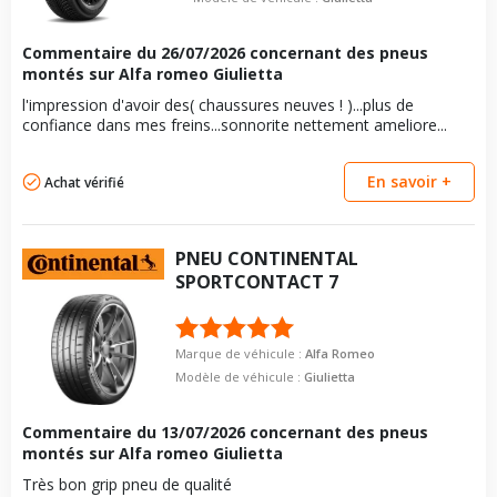
Type de boulon
M12x1.25
vous conseillons de contacter directement le constructeur.
Force de rotation du
95
Taille de la tête de boulon
17
Commentaire du
boulon
26/07/2026
concernant des pneus
montés sur Alfa romeo Giulietta
Longueur du boulon
27
Pour la visserie, afin de garantir une parfaite compatibilité, nous
vous conseillons de contacter directement le constructeur.
l'impression d'avoir des( chaussures neuves ! )...plus de
Force de rotation du
95
confiance dans mes freins...sonnorite nettement ameliore...
boulon
Pour la visserie, afin de garantir une parfaite compatibilité, nous
vous conseillons de contacter directement le constructeur.
En savoir +
Achat vérifié
PNEU
CONTINENTAL
SPORTCONTACT 7
Marque de véhicule :
Alfa Romeo
Modèle de véhicule :
Giulietta
Commentaire du
13/07/2026
concernant des pneus
montés sur Alfa romeo Giulietta
Très bon grip pneu de qualité