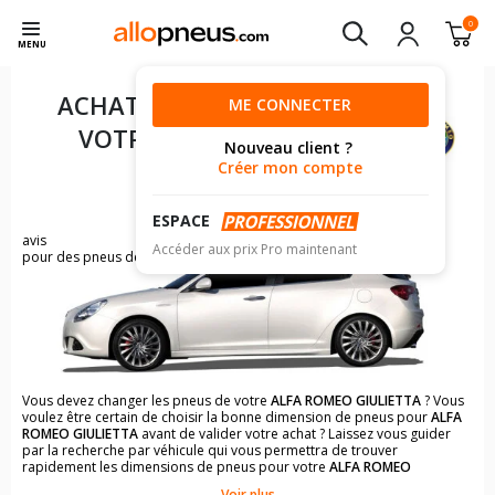
0
MENU
ACHAT DE PNEUS POUR
ME CONNECTER
VOTRE
ALFA ROMEO
Nouveau client ?
GIULIETTA
Créer mon compte
ESPACE
693
avis
Accéder aux prix Pro maintenant
pour des pneus de ALFA ROMEO GIULIETTA
Vous devez changer les pneus de votre
ALFA ROMEO GIULIETTA
? Vous
voulez être certain de choisir la bonne dimension de pneus pour
ALFA
ROMEO GIULIETTA
avant de valider votre achat ? Laissez vous guider
par la recherche par véhicule qui vous permettra de trouver
rapidement les dimensions de pneus pour votre
ALFA ROMEO
GIULIETTA
.
Voir plus