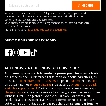
Votre adresse e-mail sera traitée par Allopneus en qualité de responsable de
traitement pour lui permettre de vous envoyer des e-mails d'information
concernant ses activités, produits et services.
Vous disposez des droits prévus par la règlementation, en particulier de vous
désinscrire à tout moment.
Plus d'informations :
la politique de gestion des données.
Suivez nous sur les réseaux
ALLOPNEUS, VENTE DE PNEUS PAS CHERS EN LIGNE
Allopneus
, spécialiste de la
vente de pneus pas chers
, est le leader
en France du pneu sur internet. Large choix de
pneus pas chers
, du
pneu auto,
pneu hiver
,
pneu 4 saisons
, au pneu
tourisme
et pneu
4x4
,
en passant par les
pneus utilitaires
mais aussi de
pneus moto
,
quad
,
agricoles
et
poids lourd
. Profitez de nos promos pneus à tous les prix,
chaines neige
et autres accessoires. Les plus grandes marques, comme
Michelin, Pirelli, Bridgestone, Goodyear, Dunlop, Continental ou
Hankook, à prix discount ! Evitez l'usure de vos pneus et choisissez
votre centre de montage de pneus pas chers en
garage partenaire