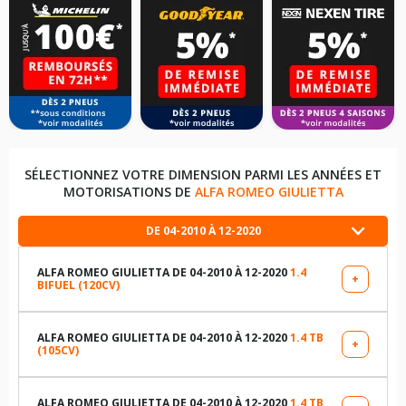
SÉLECTIONNEZ VOTRE DIMENSION PARMI LES ANNÉES ET
MOTORISATIONS DE
ALFA ROMEO GIULIETTA
DE 04-2010 À 12-2020
ALFA ROMEO GIULIETTA DE 04-2010 À 12-2020
1.4
+
BIFUEL (120CV)
LES DIMENSIONS COMPATIBLES
205/55R16 91 V
ALFA ROMEO GIULIETTA DE 04-2010 À 12-2020
1.4 TB
+
(105CV)
LES DIMENSIONS COMPATIBLES
225/45R17 91 W
205/55R16 91 V
ALFA ROMEO GIULIETTA DE 04-2010 À 12-2020
1.4 TB