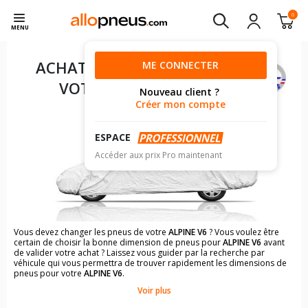
0
MENU
ACHAT DE PNEUS POUR
ME CONNECTER
VOTRE
ALPINE V6
Nouveau client ?
Créer mon compte
ESPACE
Accéder aux prix Pro maintenant
Vous devez changer les pneus de votre
ALPINE V6
? Vous voulez être
certain de choisir la bonne dimension de pneus pour
ALPINE V6
avant
de valider votre achat ? Laissez vous guider par la recherche par
véhicule qui vous permettra de trouver rapidement les dimensions de
pneus pour votre
ALPINE V6
.
Voir plus
Il n'est pas toujours évident de s'y retrouver dans le choix des
pneumatiques. Grâce à la recherche simplifiée pour les véhicules