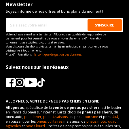
1.8
-
V
Nom du modele
V6
CARACTÉRISTIQUES TECHNIQUES ALPINE V6 DE 01-1985 À
Newsletter
03-1992 TURBO (185CV)
Soyez informé de nos offres et bons plans du moment !
Motorisation
GT
255/45R15 89
Marque du véhicule
2.4
ALPINE
-
V
Année de début de
1985-01-01
Nom du modele
V6
CARACTÉRISTIQUES TECHNIQUES ALPINE V6 DE 01-1985 À
modèle
03-1992 TURBO (200CV)
Motorisation
Turbo
Votre adresse e-mail sera traitée par Allopneus en qualité de responsable de
Année de fin de modèle
Marque du véhicule
1992-03-01
ALPINE
traitement pour lui permettre de vous envoyer des e-mails d'information
Année de début de
1985-01-01
concernant ses activités, produits et services.
Energie
Nom du modele
Essence
V6
Vous disposez des droits prévus par la règlementation, en particulier de vous
modèle
désinscrire à tout moment.
Année de début de
Motorisation
1985-01-01
Turbo
Plus d'informations :
la politique de gestion des données.
Année de fin de modèle
1992-03-01
motorisation
Année de début de
1985-01-01
Energie
Essence
Suivez nous sur les réseaux
Année de fin de
modèle
1990-12-01
motorisation
Année de début de
1985-01-01
Année de fin de modèle
1992-03-01
motorisation
Code motorisation
Z6W 700
Energie
Essence
Année de fin de
1990-12-01
Numéro de moteur
6173
motorisation
Année de début de
1988-01-01
Cylindrée cm3
motorisation
2849
ALLOPNEUS, VENTE DE PNEUS PAS CHERS EN LIGNE
Code motorisation
Z7U 734
Allopneus
, spécialiste de la
vente de pneus pas chers
, est le leader
Puissance en Kw max
Année de fin de
116
1990-12-01
Numéro de moteur
6174
en France du pneu sur internet. Large choix de
pneus pas chers
, du
motorisation
pneu auto,
pneu hiver
,
pneu 4 saisons
, au pneu
tourisme
et pneu
4x4
,
Type
Propulsion
Cylindrée cm3
2458
en passant par les
pneus utilitaires
mais aussi de
pneus moto
,
quad
,
Code motorisation
Z7U 730
agricoles
et
poids lourd
. Profitez de nos promos pneus à tous les prix,
Frein
hydraulique