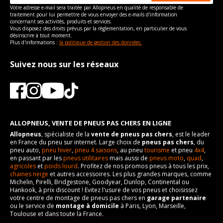
vous conseillons de contacter directement le constructeur.
Numéro d'identification
Motorisation
89
2.3 E quattro
Pour la visserie, afin de garantir une parfaite compatibilité, nous
Votre adresse e-mail sera traitée par Allopneus en qualité de responsable de
Type
Marque du véhicule
Traction avant
AUDI
Force de rotation du
125
de véhicule
vous conseillons de contacter directement le constructeur.
traitement pour lui permettre de vous envoyer des e-mails d'information
boulon
Année de début de
1987-04-01
concernant ses activités, produits et services.
Frein
Nom du modele
hydraulique
90
VISSERIE AUDI 90 DE 04-1987 À 09-1991 2.3 E (133CV)
Vous disposez des droits prévus par la règlementation, en particulier de vous
modèle
Pour la visserie, afin de garantir une parfaite compatibilité, nous
désinscrire à tout moment.
Type de boulon
M14x1.5
vous conseillons de contacter directement le constructeur.
Numéro d'identification
Motorisation
89
2.3 E quattro
Plus d'informations :
la politique de gestion des données.
Année de fin de modèle
1991-09-01
de véhicule
Taille de la tête de boulon
17
Année de début de
1987-04-01
Energie
Essence
VISSERIE AUDI 90 DE 04-1987 À 09-1991 2.3 E (136CV)
Suivez nous sur les réseaux
modèle
Longueur du boulon
27
Type de boulon
M14x1.5
Année de début de
1987-04-01
Année de fin de modèle
1991-09-01
Force de rotation du
motorisation
125
Taille de la tête de boulon
17
boulon
Energie
Essence
Année de fin de
1991-09-01
Longueur du boulon
27
Pour la visserie, afin de garantir une parfaite compatibilité, nous
motorisation
Année de début de
1987-04-01
vous conseillons de contacter directement le constructeur.
Force de rotation du
motorisation
125
ALLOPNEUS, VENTE DE PNEUS PAS CHERS EN LIGNE
Code motorisation
NG
boulon
Allopneus
, spécialiste de la
vente de pneus pas chers
, est le leader
Année de fin de
1991-07-01
Numéro de moteur
1505
Pour la visserie, afin de garantir une parfaite compatibilité, nous
en France du pneu sur internet. Large choix de
pneus pas chers
, du
motorisation
vous conseillons de contacter directement le constructeur.
pneu auto,
pneu hiver
,
pneu 4 saisons
, au pneu
tourisme
et pneu
4x4
,
Cylindrée cm3
2309
en passant par les
pneus utilitaires
mais aussi de
pneus moto
,
quad
,
Code motorisation
NG
agricoles
et
poids lourd
. Profitez de nos promos pneus à tous les prix,
Puissance en Kw max
98
chaines neige
et autres accessoires. Les plus grandes marques, comme
Numéro de moteur
1494
Michelin, Pirelli, Bridgestone, Goodyear, Dunlop, Continental ou
Type
Traction intégrale
Hankook, à prix discount ! Evitez l'usure de vos pneus et choisissez
Cylindrée cm3
2309
votre centre de montage de pneus pas chers en
garage partenaire
Frein
hydraulique
ou le service de
montage à domicile
à Paris, Lyon, Marseille,
Puissance en Kw max
100
Toulouse et dans toute la France.
Numéro d'identification
89