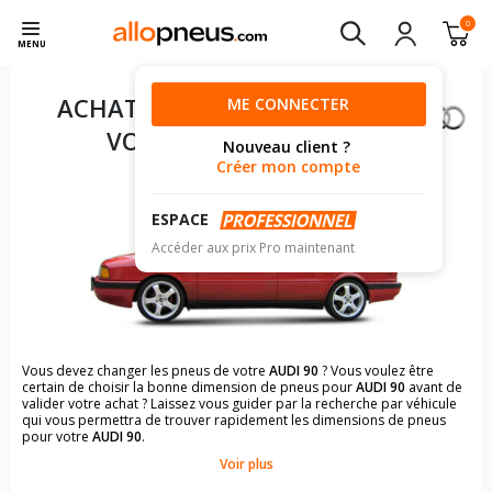
0
MENU
ACHAT DE PNEUS POUR
ME CONNECTER
VOTRE
AUDI 90
Nouveau client ?
Créer mon compte
ESPACE
Accéder aux prix Pro maintenant
Vous devez changer les pneus de votre
AUDI 90
? Vous voulez être
certain de choisir la bonne dimension de pneus pour
AUDI 90
avant de
valider votre achat ? Laissez vous guider par la recherche par véhicule
qui vous permettra de trouver rapidement les dimensions de pneus
pour votre
AUDI 90
.
Voir plus
Il n'est pas toujours évident de s'y retrouver dans le choix des
pneumatiques. Grâce à la recherche simplifiée pour les véhicules
AUDI