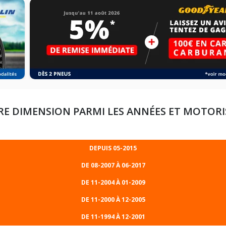
RE DIMENSION PARMI LES ANNÉES ET MOTOR
DEPUIS 05-2015
DE 08-2007 À 06-2017
DE 11-2004 À 01-2009
DE 11-2000 À 12-2005
DE 11-1994 À 12-2001
205/60R16 92 W