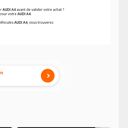
ur
AUDI A4
avant de valider votre achat ?
 pour votre
AUDI A4
.
véhicules
AUDI A4
, vous trouverez
neumatiques, dans le carnet de bord du
et rapidement.
mension des pneus montés sur votre
on