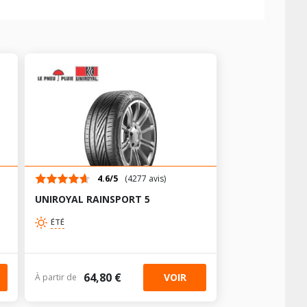
+
+
+
+
+
+
+
+
+
+
+
+
+
+
+
+
+
+
+
+
4.6/5
(4277 avis)
+
UNIROYAL RAINSPORT 5
+
+
ÉTÉ
+
+
+
+
+
+
64,80 €
+
VOIR
À partir de
+
+
AV chargé
AR chargé