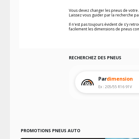
Vous devez changer les pneus de votre
Laissez vous guider par la recherche p
Il n'est pas toujours évident de s'y ret
facilement les dimensions de pneus co
Vous ne savez pas comment trouver les 
véhicule ainsi que sur l'étiquette collée 
Notre base de recherche véhicule vous
Pour cela, veuillez sélectionner l'année
RECHERCHEZ DES PNEUS
Les résultats de votre recherche sont d
véhicule, sans oublier les indices de c
Par
dimension
Ex : 205/55 R16 91V
PROMOTIONS PNEUS AUTO