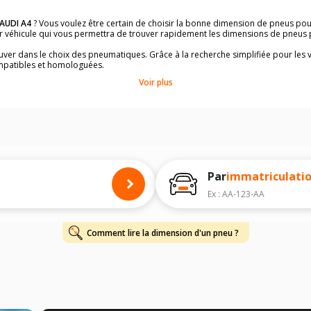
AUDI A4
? Vous voulez être certain de choisir la bonne dimension de pneus po
ar véhicule qui vous permettra de trouver rapidement les dimensions de pneus
rouver dans le choix des pneumatiques. Grâce à la recherche simplifiée pour les 
mpatibles et homologuées.
dimensions de vos pneus ? Ces informations sont indiquées sur le flanc des p
Voir plus
à l'intérieur de la portière conducteur.
 permettra de trouver les dimensions de vos pneus pour
AUDI A4
, simplement 
 de votre
AUDI A4
ci-dessous :
onnés à titre indicatif. Il est fortement recommandé de vérifier en amont la di
harge et de vitesse, indispensables pour que votre dimension soit complète.
Par
immatriculati
Ex : AA-123-AA
Comment lire la dimension d'un pneu ?