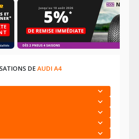
ISATIONS DE
AUDI A4
+
+
+
+