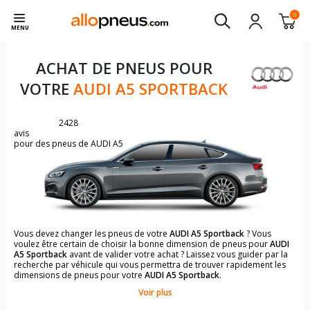
0
MENU
ACHAT DE PNEUS POUR
VOTRE
AUDI A5 SPORTBACK
2428
avis
pour des pneus de AUDI A5
Vous devez changer les pneus de votre
AUDI A5 Sportback
? Vous
voulez être certain de choisir la bonne dimension de pneus pour
AUDI
A5 Sportback
avant de valider votre achat ? Laissez vous guider par la
recherche par véhicule qui vous permettra de trouver rapidement les
dimensions de pneus pour votre
AUDI A5 Sportback
.
Voir plus
Il n'est pas toujours évident de s'y retrouver dans le choix des
pneumatiques. Grâce à la recherche simplifiée pour les véhicules
AUDI