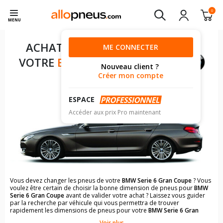
0
MENU
ACHAT DE PNEUS POUR
ME CONNECTER
VOTRE
BMW SERIE 6 GRAN
Nouveau client ?
COUPE
Créer mon compte
ESPACE
Accéder aux prix Pro maintenant
Vous devez changer les pneus de votre
BMW Serie 6 Gran Coupe
? Vous
voulez être certain de choisir la bonne dimension de pneus pour
BMW
Serie 6 Gran Coupe
avant de valider votre achat ? Laissez vous guider
par la recherche par véhicule qui vous permettra de trouver
rapidement les dimensions de pneus pour votre
BMW Serie 6 Gran
Coupe
.
Voir plus