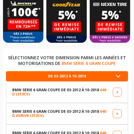
SÉLECTIONNEZ VOTRE DIMENSION PARMI LES ANNÉES ET
MOTORISATIONS DE
BMW SERIE 6 GRAN COUPE
DE 03-2012 À 10-2018
BMW SERIE 6 GRAN COUPE DE 03-2012 À 10-2018
640
+
D (313CV)
LES DIMENSIONS COMPATIBLES
245/45R18 96 Y
BMW SERIE 6 GRAN COUPE DE 03-2012 À 10-2018
640
+
D XDRIVE (313CV)
LES DIMENSIONS COMPATIBLES
225/55R17 97 Y
245/45R18 96 Y
BMW SERIE 6 GRAN COUPE DE 03-2012 À 10-2018
640