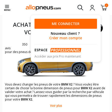
0
MENU
ACHAT DE PNEUS POUR
ME CONNECTER
VOTRE
BMW X2
Nouveau client ?
Créer mon compte
350
avis
ESPACE
pour des pneus de BMW X2
Accéder aux prix Pro maintenant
Vous devez changer les pneus de votre
BMW X2
? Vous voulez être
certain de choisir la bonne dimension de pneus pour
BMW X2
avant de
valider votre achat ? Laissez vous guider par la recherche par véhicule
qui vous permettra de trouver rapidement les dimensions de pneus
pour votre
BMW X2
.
Voir plus
Il n'est pas toujours évident de s'y retrouver dans le choix des
pneumatiques. Grâce à la recherche simplifiée pour les véhicules
BMW