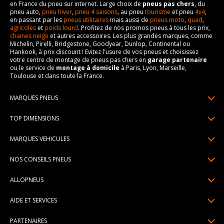
en France du pneu sur internet. Large choix de
pneus pas chers
, du
pneu auto,
pneu hiver
,
pneu 4 saisons
, au pneu
tourisme
et pneu
4x4
,
en passant par les
pneus utilitaires
mais aussi de
pneus moto
,
quad
,
agricoles
et
poids lourd
. Profitez de nos promos pneus à tous les prix,
chaines neige
et autres accessoires. Les plus grandes marques, comme
Michelin, Pirelli, Bridgestone, Goodyear, Dunlop, Continental ou
Hankook, à prix discount ! Evitez l'usure de vos pneus et choisissez
votre centre de montage de pneus pas chers en
garage partenaire
ou le service de
montage à domicile
à Paris, Lyon, Marseille,
Toulouse et dans toute la France.
MARQUES PNEUS
Pneus Michelin
TOP DIMENSIONS
Pneus Pirelli
175/65R14
MARQUES VEHICULES
Pneus Continental
185/65R15
Renault
Pneus Goodyear
NOS CONSEILS PNEUS
195/65R15
Dacia
Pneus Bridgestone
Lire un pneumatique
195/55R16
ALLOPNEUS
Peugeot
Pneus Hankook
Indice de charge et de vitesse
205/55R16
Qui sommes-nous? | About us
Citroën
Pneus Dunlop
AIDE ET SERVICES
Pression pneu
205/60R16
Avis DriverReviews | Who is DriverReviews
Volkswagen
Toutes les marques
Paiement en plusieurs fois
Voyant pression pneu
225/45R17
PARTENAIRES
Espace Presse
Audi