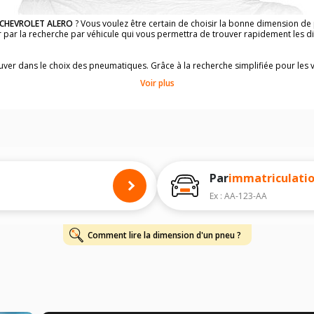
CHEVROLET ALERO
? Vous voulez être certain de choisir la bonne dimension d
er par la recherche par véhicule qui vous permettra de trouver rapidement les
rouver dans le choix des pneumatiques. Grâce à la recherche simplifiée pour les 
e pneus compatibles et homologuées.
Voir plus
dimensions de vos pneus ? Ces informations sont indiquées sur le flanc des p
à l'intérieur de la portière conducteur.
 permettra de trouver les dimensions de vos pneus pour
CHEVROLET ALERO
, s
 de votre
CHEVROLET ALERO
ci-dessous :
onnés à titre indicatif. Il est fortement recommandé de vérifier en amont la di
harge et de vitesse, indispensables pour que votre dimension soit complète.
Par
immatriculati
Ex : AA-123-AA
Comment lire la dimension d'un pneu ?