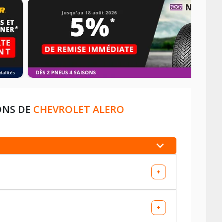
ONS DE
CHEVROLET ALERO
+
+