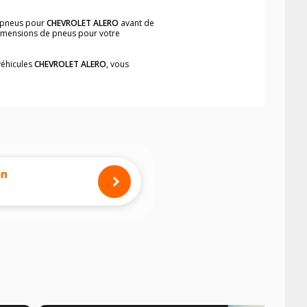
e pneus pour
CHEVROLET ALERO
avant de
 dimensions de pneus pour votre
véhicules
CHEVROLET ALERO
, vous
neumatiques, dans le carnet de bord du
implement et rapidement.
mension des pneus montés sur votre
on