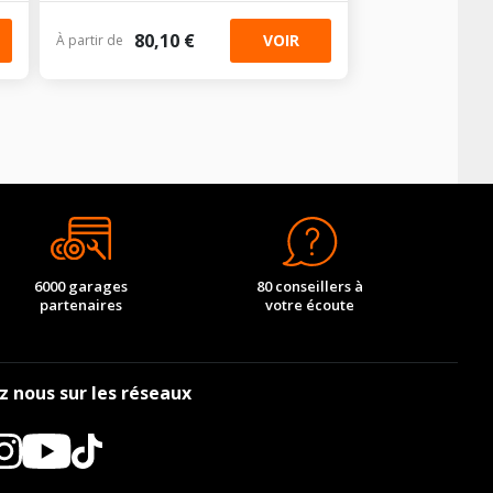
-
-
-
-
80,10 €
VOIR
À partir de
-
-
-
-
-
-
-
-
6000 garages
80 conseillers à
partenaires
votre écoute
z nous sur les réseaux