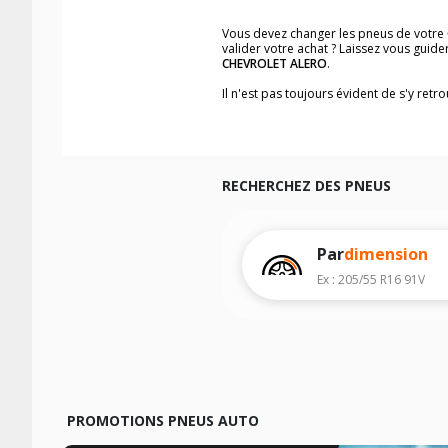
Vous devez changer les pneus de votre
valider votre achat ? Laissez vous guid
CHEVROLET ALERO
.
Il n'est pas toujours évident de s'y ret
trouverez facilement les dimensions d
Vous ne savez pas comment trouver les 
véhicule ainsi que sur l'étiquette collée 
Notre base de recherche véhicule vous
RECHERCHEZ DES PNEUS
Pour cela, veuillez sélectionner l'année
Les résultats de votre recherche sont d
véhicule, sans oublier les indices de c
Par
dimension
Ex : 205/55 R16 91V
PROMOTIONS PNEUS AUTO