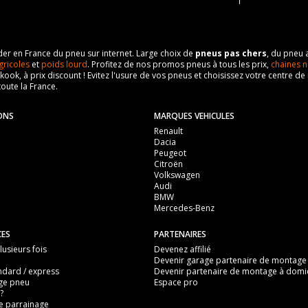
2 (141CV)
104
11402
M12x1.5
Traction avant
3350
eader en France du pneu sur internet. Large choix de
pneus pas chers
, du pneu 
19
hydraulique
130
gricoles
et
poids lourd
. Profitez de nos promos pneus à tous les prix,
chaines n
nkook, à prix discount ! Evitez l'usure de vos pneus et choisissez votre centre
110
4 16V (141CV)
Traction avant
toute la France.
ous vous conseillons de contacter directement le constructeur.
M12x1.5
hydraulique
ONS
MARQUES VEHICULES
19
4 V6 (177CV)
Renault
Dacia
110
Peugeot
M12x1.5
Citroën
ous vous conseillons de contacter directement le constructeur.
Volkswagen
19
Audi
BMW
110
Mercedes-Benz
ous vous conseillons de contacter directement le constructeur.
CES
PARTENAIRES
usieurs fois
Devenez affilié
Devenir garage partenaire de montage
ndard / express
Devenir partenaire de montage à domic
ge pneu
Espace pro
?
 parrainage