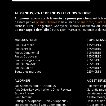
VISSERIE CHEVROLET ALERO DE 03-1999 À 09-2004 2.
Puissance en Kw max
Numéro de moteur
Type de boulon
Type
ALLOPNEUS, VENTE DE PNEUS PAS CHERS EN LIGNE
Cylindrée cm3
Allopneus
, spécialiste de la
vente de pneus pas chers
, est le l
Taille de la tête de boulon
Frein
Puissance en Kw max
passant par les
pneus utilitaires
mais aussi de
pneus moto
,
quad
,
a
Michelin, Pirelli, Bridgestone, Goodyear, Dunlop, Continental ou Ha
Force de rotation du boulon
VISSERIE CHEVROLET ALERO DE 03-1999 À 09-2004 2.
Type
de
montage à domicile
à Paris, Lyon, Marseille, Toulouse et dans 
Pour la visserie, afin de garantir une parfaite compatibilité, n
Type de boulon
Frein
MARQUES PNEUS
TOP DIMENSI
Taille de la tête de boulon
VISSERIE CHEVROLET ALERO DE 03-1999 À 09-2004 3.
Pneus Michelin
175/65R14
Pneus Pirelli
185/65R15
Force de rotation du boulon
Pneus Continental
195/65R15
Type de boulon
Pneus Goodyear
195/55R16
Pour la visserie, afin de garantir une parfaite compatibilité, n
Pneus Bridgestone
205/55R16
Taille de la tête de boulon
Pneus Hankook
205/60R16
Pneus Dunlop
225/45R17
Force de rotation du boulon
Toutes les marques
225/40R18
Pour la visserie, afin de garantir une parfaite compatibilité, n
ALLOPNEUS
AIDE ET SERVI
Qui sommes-nous? | About us
Paiement en pl
Avis DriverReviews | Who is DriverReviews
Garantie pneu
Espace Presse
Livraisons sta
Recrutement
Centre monta
Pourquoi Allopneus ? | Why Allopneus ?
Besoin d'aide 
Engagements RSE | CSR Commitments
Programme de