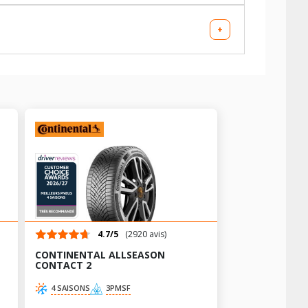
+
AV chargé
AR chargé
-
-
4.7/5
(2920 avis)
-
-
AV chargé
AR chargé
CONTINENTAL ALLSEASON
-
-
-
-
CONTACT 2
-
-
-
-
AV chargé
4 SAISONS
3PMSF
AR chargé