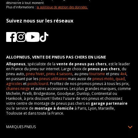
désinscrire à tout moment.
Plus d'informations :
la politique de gestion des données.
Suivez nous sur les réseaux
ALLOPNEUS, VENTE DE PNEUS PAS CHERS EN LIGNE
Allopneus
, spécialiste de la
vente de pneus pas chers
, est le leader
en France du pneu sur internet. Large choix de
pneus pas chers
, du
pneu auto,
pneu hiver
,
pneu 4 saisons
, au pneu
tourisme
et pneu
4x4
,
en passant par les
pneus utilitaires
mais aussi de
pneus moto
,
quad
,
agricoles
et
poids lourd
. Profitez de nos promos pneus à tous les prix,
chaines neige
et autres accessoires. Les plus grandes marques, comme
Michelin, Pirelli, Bridgestone, Goodyear, Dunlop, Continental ou
Hankook, à prix discount ! Evitez l'usure de vos pneus et choisissez
votre centre de montage de pneus pas chers en
garage partenaire
ou le service de
montage à domicile
à Paris, Lyon, Marseille,
Toulouse et dans toute la France.
MARQUES PNEUS
Pneus Michelin