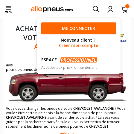
0
MENU
ACHAT DE PNEUS POUR
ME CONNECTER
VOTRE
CHEVROLET
Nouveau client ?
AVALANCHE
Créer mon compte
ESPACE
10
avis
Accéder aux prix Pro maintenant
pour des pneus de CHEVROLET AVALANCHE
Vous devez changer les pneus de votre
CHEVROLET AVALANCHE
? Vous
voulez être certain de choisir la bonne dimension de pneus pour
CHEVROLET AVALANCHE
avant de valider votre achat ? Laissez vous
guider par la recherche par véhicule qui vous permettra de trouver
rapidement les dimensions de pneus pour votre
CHEVROLET
AVALANCHE
.
Voir plus