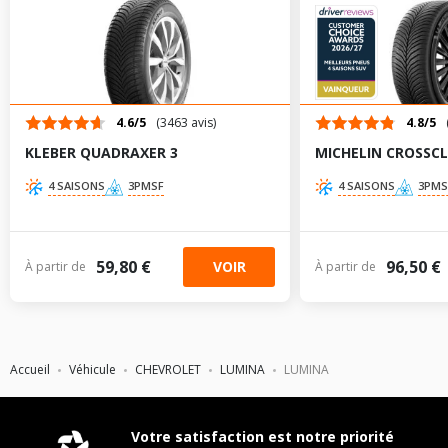
225/60R16 97 H
215/65R15 95 H
205/65R15 93 S
4.6/5
(3463 avis)
4.8/5
KLEBER QUADRAXER 3
MICHELIN CROSSCL
205/70R15 95 S
4 SAISONS
3PMSF
4 SAISONS
3PMS
215/60R16 94 S
59,80 €
96,50 €
VOIR
À partir de
À partir de
TABLEAU DE PRESSION DE PNEUS CHEVROLET LUMINA DE
09-1994 À 12-2001 3.1 (150CV)
Dimension
Pression
Pression
AV
AR
pneu
AV
AR
chargé
chargé
Accueil
Véhicule
CHEVROLET
LUMINA
LUMINA
195/75R14 92
2.1
2.1
-
-
S
Votre satisfaction est notre priorité
205/70R14 95