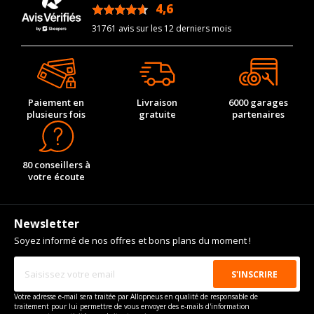
2.1
2.1
-
-
4,6
T
/5
31761 avis sur les 12 derniers mois
225/60R16 97
2.1
2.1
-
-
H
215/65R15 95
2.1
2.1
-
-
H
205/65R15 93
Paiement en
Livraison
6000 garages
2.1
2.1
-
-
S
plusieurs fois
gratuite
partenaires
205/70R15 95
2.1
2.1
-
-
S
80 conseillers à
215/60R16 94
2.1
2.1
-
-
votre écoute
S
CARACTÉRISTIQUES TECHNIQUES CHEVROLET LUMINA DE
09-1994 À 12-2001 3.1 (150CV)
Newsletter
Marque du véhicule
CHEVROLET
Soyez informé de nos offres et bons plans du moment !
Nom du modele
LUMINA
Motorisation
3.1
Année de début de
1994-09-01
Votre adresse e-mail sera traitée par Allopneus en qualité de responsable de
modèle
traitement pour lui permettre de vous envoyer des e-mails d'information