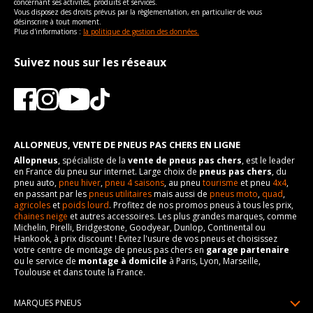
concernant ses activités, produits et services.
Année de fin de modèle
2001-12-01
Vous disposez des droits prévus par la règlementation, en particulier de vous
désinscrire à tout moment.
Plus d'informations :
la politique de gestion des données.
Energie
Essence
Année de début de
1994-10-01
Suivez nous sur les réseaux
motorisation
Année de fin de
1997-09-01
motorisation
Code motorisation
L82(191CUV6)
ALLOPNEUS, VENTE DE PNEUS PAS CHERS EN LIGNE
Numéro de moteur
22147
Allopneus
, spécialiste de la
vente de pneus pas chers
, est le leader
Cylindrée cm3
3135
en France du pneu sur internet. Large choix de
pneus pas chers
, du
pneu auto,
pneu hiver
,
pneu 4 saisons
, au pneu
tourisme
et pneu
4x4
,
Puissance en Kw max
110
en passant par les
pneus utilitaires
mais aussi de
pneus moto
,
quad
,
agricoles
et
poids lourd
. Profitez de nos promos pneus à tous les prix,
Type
Traction avant
chaines neige
et autres accessoires. Les plus grandes marques, comme
Michelin, Pirelli, Bridgestone, Goodyear, Dunlop, Continental ou
VISSERIE CHEVROLET LUMINA DE 09-1994 À 12-2001 3.1
Hankook, à prix discount ! Evitez l'usure de vos pneus et choisissez
(150CV)
votre centre de montage de pneus pas chers en
garage partenaire
Type de boulon
M12x1.5
ou le service de
montage à domicile
à Paris, Lyon, Marseille,
Toulouse et dans toute la France.
Taille de la tête de boulon
19
MARQUES PNEUS
Force de rotation du
110