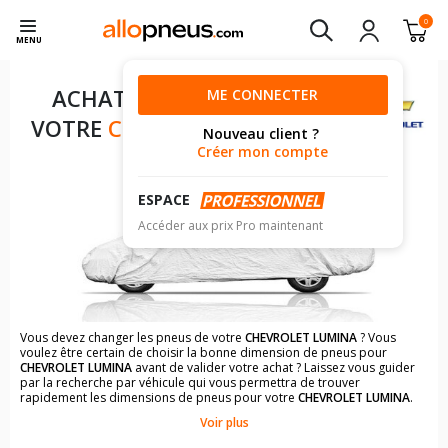
0
MENU
ACHAT DE PNEUS POUR
ME CONNECTER
VOTRE
CHEVROLET LUMINA
Nouveau client ?
Créer mon compte
ESPACE
Accéder aux prix Pro maintenant
Vous devez changer les pneus de votre
CHEVROLET LUMINA
? Vous
voulez être certain de choisir la bonne dimension de pneus pour
CHEVROLET LUMINA
avant de valider votre achat ? Laissez vous guider
par la recherche par véhicule qui vous permettra de trouver
rapidement les dimensions de pneus pour votre
CHEVROLET LUMINA
.
Voir plus
Il n'est pas toujours évident de s'y retrouver dans le choix des
pneumatiques. Grâce à la recherche simplifiée pour les véhicules