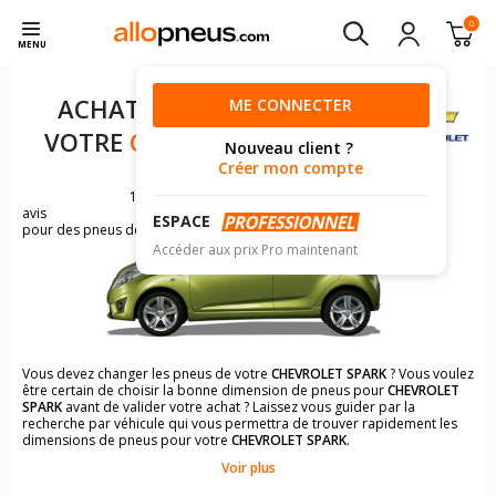
0
MENU
ACHAT DE PNEUS POUR
ME CONNECTER
VOTRE
CHEVROLET SPARK
Nouveau client ?
Créer mon compte
177
avis
ESPACE
pour des pneus de CHEVROLET SPARK
Accéder aux prix Pro maintenant
Vous devez changer les pneus de votre
CHEVROLET SPARK
? Vous voulez
être certain de choisir la bonne dimension de pneus pour
CHEVROLET
SPARK
avant de valider votre achat ? Laissez vous guider par la
recherche par véhicule qui vous permettra de trouver rapidement les
dimensions de pneus pour votre
CHEVROLET SPARK
.
Voir plus
Il n'est pas toujours évident de s'y retrouver dans le choix des
pneumatiques. Grâce à la recherche simplifiée pour les véhicules