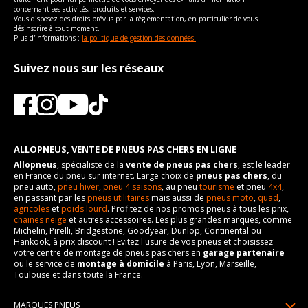
concernant ses activités, produits et services.
Vous disposez des droits prévus par la règlementation, en particulier de vous
désinscrire à tout moment.
Plus d'informations :
la politique de gestion des données.
Suivez nous sur les réseaux
ALLOPNEUS, VENTE DE PNEUS PAS CHERS EN LIGNE
Allopneus
, spécialiste de la
vente de pneus pas chers
, est le leader
en France du pneu sur internet. Large choix de
pneus pas chers
, du
pneu auto,
pneu hiver
,
pneu 4 saisons
, au pneu
tourisme
et pneu
4x4
,
en passant par les
pneus utilitaires
mais aussi de
pneus moto
,
quad
,
agricoles
et
poids lourd
. Profitez de nos promos pneus à tous les prix,
chaines neige
et autres accessoires. Les plus grandes marques, comme
Michelin, Pirelli, Bridgestone, Goodyear, Dunlop, Continental ou
Hankook, à prix discount ! Evitez l'usure de vos pneus et choisissez
votre centre de montage de pneus pas chers en
garage partenaire
ou le service de
montage à domicile
à Paris, Lyon, Marseille,
Toulouse et dans toute la France.
MARQUES PNEUS