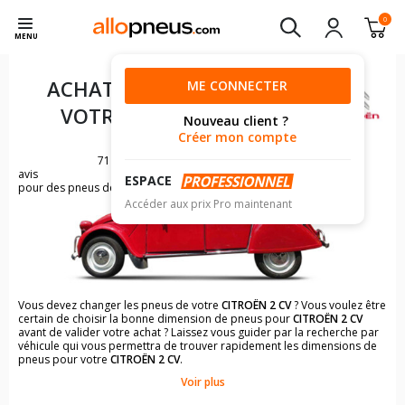
0
MENU
ACHAT DE PNEUS POUR
ME CONNECTER
VOTRE
CITROËN 2 CV
Nouveau client ?
Créer mon compte
71
avis
ESPACE
pour des pneus de CITROËN 2 CV
Accéder aux prix Pro maintenant
Vous devez changer les pneus de votre
CITROËN 2 CV
? Vous voulez être
certain de choisir la bonne dimension de pneus pour
CITROËN 2 CV
avant de valider votre achat ? Laissez vous guider par la recherche par
véhicule qui vous permettra de trouver rapidement les dimensions de
pneus pour votre
CITROËN 2 CV
.
Voir plus
Il n'est pas toujours évident de s'y retrouver dans le choix des
pneumatiques. Grâce à la recherche simplifiée pour les véhicules