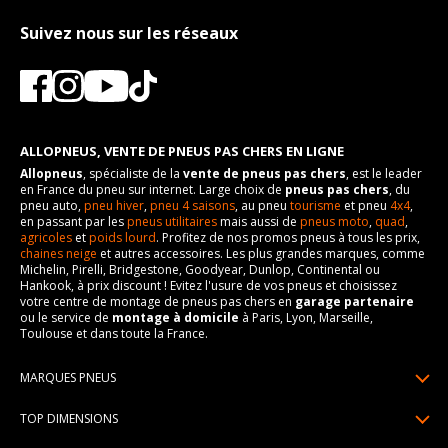
Suivez nous sur les réseaux
ALLOPNEUS, VENTE DE PNEUS PAS CHERS EN LIGNE
Allopneus
, spécialiste de la
vente de pneus pas chers
, est le leader
en France du pneu sur internet. Large choix de
pneus pas chers
, du
pneu auto,
pneu hiver
,
pneu 4 saisons
, au pneu
tourisme
et pneu
4x4
,
en passant par les
pneus utilitaires
mais aussi de
pneus moto
,
quad
,
agricoles
et
poids lourd
. Profitez de nos promos pneus à tous les prix,
chaines neige
et autres accessoires. Les plus grandes marques, comme
Michelin, Pirelli, Bridgestone, Goodyear, Dunlop, Continental ou
Hankook, à prix discount ! Evitez l'usure de vos pneus et choisissez
votre centre de montage de pneus pas chers en
garage partenaire
ou le service de
montage à domicile
à Paris, Lyon, Marseille,
Toulouse et dans toute la France.
MARQUES PNEUS
Pneus Michelin
TOP DIMENSIONS
Pneus Pirelli
175/65R14