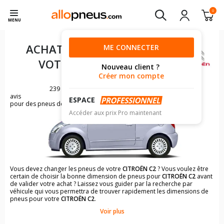
0
MENU
ACHAT DE PNEUS POUR
ME CONNECTER
VOTRE
CITROËN C2
Nouveau client ?
Créer mon compte
239
avis
ESPACE
pour des pneus de CITROËN C2
Accéder aux prix Pro maintenant
Vous devez changer les pneus de votre
CITROËN C2
? Vous voulez être
certain de choisir la bonne dimension de pneus pour
CITROËN C2
avant
de valider votre achat ? Laissez vous guider par la recherche par
véhicule qui vous permettra de trouver rapidement les dimensions de
pneus pour votre
CITROËN C2
.
Voir plus
Il n'est pas toujours évident de s'y retrouver dans le choix des
pneumatiques. Grâce à la recherche simplifiée pour les véhicules