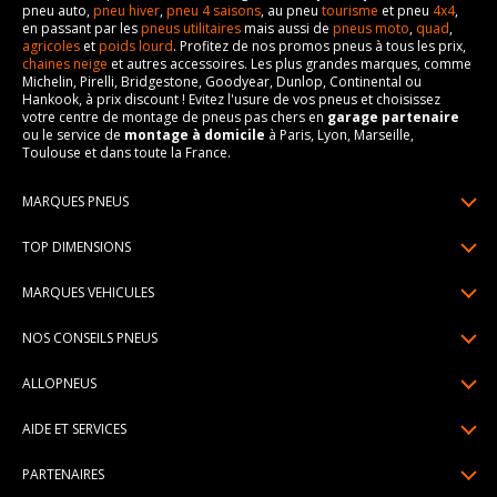
pneu auto,
pneu hiver
,
pneu 4 saisons
, au pneu
tourisme
et pneu
4x4
,
en passant par les
pneus utilitaires
mais aussi de
pneus moto
,
quad
,
agricoles
et
poids lourd
. Profitez de nos promos pneus à tous les prix,
chaines neige
et autres accessoires. Les plus grandes marques, comme
Michelin, Pirelli, Bridgestone, Goodyear, Dunlop, Continental ou
Hankook, à prix discount ! Evitez l'usure de vos pneus et choisissez
votre centre de montage de pneus pas chers en
garage partenaire
ou le service de
montage à domicile
à Paris, Lyon, Marseille,
Toulouse et dans toute la France.
MARQUES PNEUS
Pneus Michelin
TOP DIMENSIONS
Pneus Pirelli
175/65R14
MARQUES VEHICULES
Pneus Continental
185/65R15
Renault
Pneus Goodyear
NOS CONSEILS PNEUS
195/65R15
Dacia
Pneus Bridgestone
Lire un pneumatique
195/55R16
ALLOPNEUS
Peugeot
Pneus Hankook
Indice de charge et de vitesse
205/55R16
Qui sommes-nous? | About us
Citroën
Pneus Dunlop
AIDE ET SERVICES
Pression pneu
205/60R16
Avis DriverReviews | Who is DriverReviews
Volkswagen
Toutes les marques
Paiement en plusieurs fois
Voyant pression pneu
225/45R17
PARTENAIRES
Espace Presse
Audi
Garantie pneu
Usure pneu
225/40R18