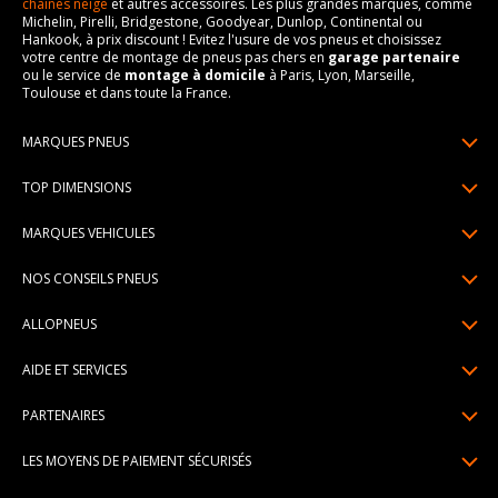
chaines neige
et autres accessoires. Les plus grandes marques, comme
Michelin, Pirelli, Bridgestone, Goodyear, Dunlop, Continental ou
Hankook, à prix discount ! Evitez l'usure de vos pneus et choisissez
votre centre de montage de pneus pas chers en
garage partenaire
ou le service de
montage à domicile
à Paris, Lyon, Marseille,
Toulouse et dans toute la France.
MARQUES PNEUS
Pneus Michelin
TOP DIMENSIONS
Pneus Pirelli
175/65R14
MARQUES VEHICULES
Pneus Continental
185/65R15
Renault
Pneus Goodyear
NOS CONSEILS PNEUS
195/65R15
Dacia
Pneus Bridgestone
Lire un pneumatique
195/55R16
ALLOPNEUS
Peugeot
Pneus Hankook
Indice de charge et de vitesse
205/55R16
Qui sommes-nous? | About us
Citroën
Pneus Dunlop
AIDE ET SERVICES
Pression pneu
205/60R16
Avis DriverReviews | Who is DriverReviews
Volkswagen
Toutes les marques
Paiement en plusieurs fois
Voyant pression pneu
225/45R17
PARTENAIRES
Espace Presse
Audi
Garantie pneu
Usure pneu
225/40R18
Devenez affilié
Recrutement
BMW
LES MOYENS DE PAIEMENT SÉCURISÉS
Livraisons standard / express
Témoin d'usure
Devenir garage partenaire de montage
Pourquoi Allopneus ? | Why Allopneus ?
Mercedes-Benz
Centre montage pneu
Dimension pneu