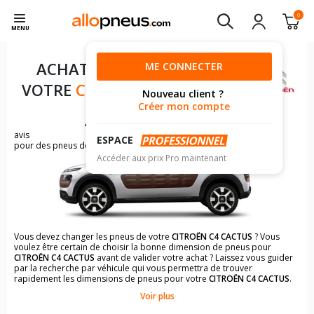
0
MENU
ACHAT DE PNEUS POUR
ME CONNECTER
VOTRE
CITROËN C4 CACTUS
Nouveau client ?
Créer mon compte
471
avis
ESPACE
pour des pneus de CITROËN C4 Cactus
Accéder aux prix Pro maintenant
Vous devez changer les pneus de votre
CITROËN C4 CACTUS
? Vous
voulez être certain de choisir la bonne dimension de pneus pour
CITROËN C4 CACTUS
avant de valider votre achat ? Laissez vous guider
par la recherche par véhicule qui vous permettra de trouver
rapidement les dimensions de pneus pour votre
CITROËN C4 CACTUS
.
Voir plus
Il n'est pas toujours évident de s'y retrouver dans le choix des
pneumatiques. Grâce à la recherche simplifiée pour les véhicules