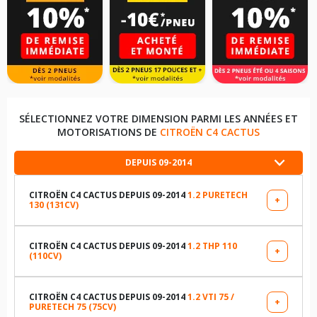
SÉLECTIONNEZ VOTRE DIMENSION PARMI LES ANNÉES ET
MOTORISATIONS DE
CITROËN C4 CACTUS
DEPUIS 09-2014
CITROËN C4 CACTUS DEPUIS 09-2014
1.2 PURETECH
+
130 (131CV)
LES DIMENSIONS COMPATIBLES
205/55R16 91 V
CITROËN C4 CACTUS DEPUIS 09-2014
1.2 THP 110
+
(110CV)
LES DIMENSIONS COMPATIBLES
205/50R17 89 V
205/55R16 91 H
CITROËN C4 CACTUS DEPUIS 09-2014
1.2 VTI 75 /
+
PURETECH 75 (75CV)