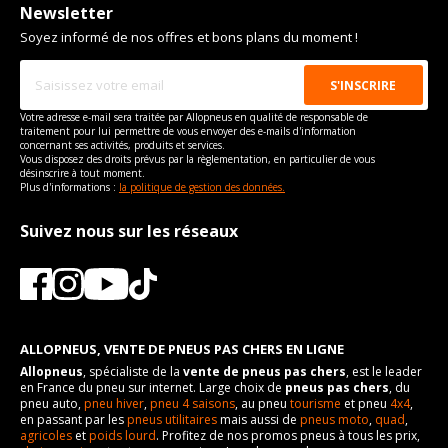
Newsletter
Soyez informé de nos offres et bons plans du moment !
Votre adresse e-mail sera traitée par Allopneus en qualité de responsable de
traitement pour lui permettre de vous envoyer des e-mails d'information
concernant ses activités, produits et services.
Vous disposez des droits prévus par la règlementation, en particulier de vous
désinscrire à tout moment.
Plus d'informations :
la politique de gestion des données.
Suivez nous sur les réseaux
ALLOPNEUS, VENTE DE PNEUS PAS CHERS EN LIGNE
Allopneus
, spécialiste de la
vente de pneus pas chers
, est le leader
en France du pneu sur internet. Large choix de
pneus pas chers
, du
pneu auto,
pneu hiver
,
pneu 4 saisons
, au pneu
tourisme
et pneu
4x4
,
en passant par les
pneus utilitaires
mais aussi de
pneus moto
,
quad
,
agricoles
et
poids lourd
. Profitez de nos promos pneus à tous les prix,