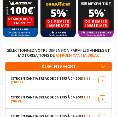
SÉLECTIONNEZ VOTRE DIMENSION PARMI LES ANNÉES ET
MOTORISATIONS DE
CITROËN XANTIA BREAK
DE 06-1995 À 04-2003
CITROËN XANTIA BREAK DE 06-1995 À 04-2003
1.8 I
+
(101CV)
LES DIMENSIONS COMPATIBLES
175/70R14 84 T
CITROËN XANTIA BREAK DE 06-1995 À 04-2003
1.8 I
+
(90CV)
LES DIMENSIONS COMPATIBLES
185/65R15 88 H
175/70R14 84 T
CITROËN XANTIA BREAK DE 06-1995 À 04-2003
1.8 I