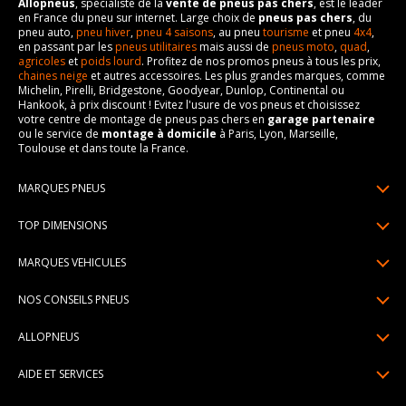
Allopneus
, spécialiste de la
vente de pneus pas chers
, est le leader
en France du pneu sur internet. Large choix de
pneus pas chers
, du
pneu auto,
pneu hiver
,
pneu 4 saisons
, au pneu
tourisme
et pneu
4x4
,
en passant par les
pneus utilitaires
mais aussi de
pneus moto
,
quad
,
agricoles
et
poids lourd
. Profitez de nos promos pneus à tous les prix,
chaines neige
et autres accessoires. Les plus grandes marques, comme
Michelin, Pirelli, Bridgestone, Goodyear, Dunlop, Continental ou
Hankook, à prix discount ! Evitez l'usure de vos pneus et choisissez
votre centre de montage de pneus pas chers en
garage partenaire
ou le service de
montage à domicile
à Paris, Lyon, Marseille,
Toulouse et dans toute la France.
MARQUES PNEUS
Pneus Michelin
TOP DIMENSIONS
Pneus Pirelli
175/65R14
MARQUES VEHICULES
Pneus Continental
185/65R15
Renault
Pneus Goodyear
NOS CONSEILS PNEUS
195/65R15
Dacia
Pneus Bridgestone
Lire un pneumatique
195/55R16
ALLOPNEUS
Peugeot
Pneus Hankook
Indice de charge et de vitesse
205/55R16
Qui sommes-nous? | About us
Citroën
Pneus Dunlop
AIDE ET SERVICES
Pression pneu
205/60R16
Avis DriverReviews | Who is DriverReviews
Volkswagen
Toutes les marques
Paiement en plusieurs fois
Voyant pression pneu
225/45R17