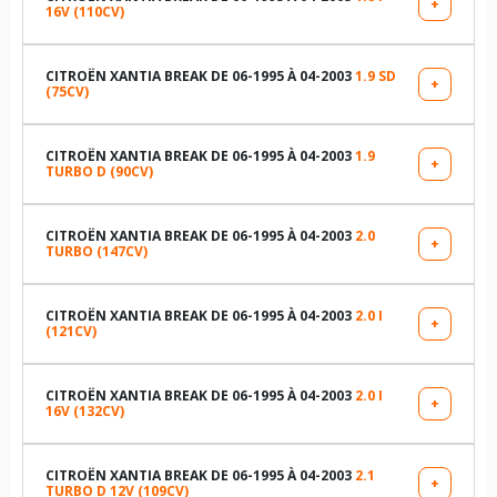
+
16V (110CV)
LES DIMENSIONS COMPATIBLES
205/55R15 87 V
185/65R15 88 H
185/65R15 88 H
CITROËN XANTIA BREAK DE 06-1995 À 04-2003
1.9 SD
+
(75CV)
185/65R14 88 H
LES DIMENSIONS COMPATIBLES
205/55R15 87 V
175/70R14 84 T
185/65R15 88 T
CITROËN XANTIA BREAK DE 06-1995 À 04-2003
1.9
205/60R15 91 V
+
TURBO D (90CV)
185/65R14 88 H
LES DIMENSIONS COMPATIBLES
205/55R15 87 V
185/65R15 88 H
185/65R15 88 T
185/65R15 88 T
CITROËN XANTIA BREAK DE 06-1995 À 04-2003
2.0
205/60R15 91 V
+
TURBO (147CV)
185/65R14 88 H
LES DIMENSIONS COMPATIBLES
175/70R14 84 T
205/60R15 91 H
175/70R14 84 T
185/65R15 88 T
185/65R15 88 H
CITROËN XANTIA BREAK DE 06-1995 À 04-2003
2.0 I
205/60R15 91 V
+
(121CV)
205/55R15 87 V
185/65R14 86 T
LES DIMENSIONS COMPATIBLES
205/55R15 87 V
185/65R14 86 T
175/70R14 84 T
205/60R15 91 H
205/60R15 91 V
CITROËN XANTIA BREAK DE 06-1995 À 04-2003
2.0 I
205/60R15 91 H
+
195/60R14 86 H
16V (132CV)
185/65R15 88 H
205/60R15 91 H
LES DIMENSIONS COMPATIBLES
205/55R15 87 V
185/65R15 88 T
185/65R14 86 T
205/60R15 91 V
185/65R14 86 H
185/65R15 88 H
CITROËN XANTIA BREAK DE 06-1995 À 04-2003
2.1
185/65R14 86 T
+
195/60R14 86 H
TURBO D 12V (109CV)
185/65R14 88 H