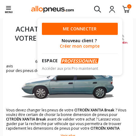
0
MENU
ACHAT DE PNEUS POUR
ME CONNECTER
VOTRE
CITROËN XANTIA
Nouveau client ?
BREAK
Créer mon compte
ESPACE
60
avis
Accéder aux prix Pro maintenant
pour des pneus de CITROËN XANTIA
Vous devez changer les pneus de votre
CITROËN XANTIA Break
? Vous
voulez être certain de choisir la bonne dimension de pneus pour
CITROËN XANTIA Break
avant de valider votre achat ? Laissez vous
guider par la recherche par véhicule qui vous permettra de trouver
rapidement les dimensions de pneus pour votre
CITROËN XANTIA
Break
.
Voir plus