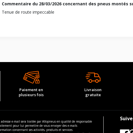
Commentaire du
28/03/2026
concernant des pneus montés su
Tenue de route impeccable
Paiement en
Livraison
plusieurs fois
gratuite
Suive
 adresse e-mail sera traitée par Allopneus en qualité de responsable
aitement pour lui permettre de vous envoyer des e-mails
ormation concernant ses activités, produits et services.