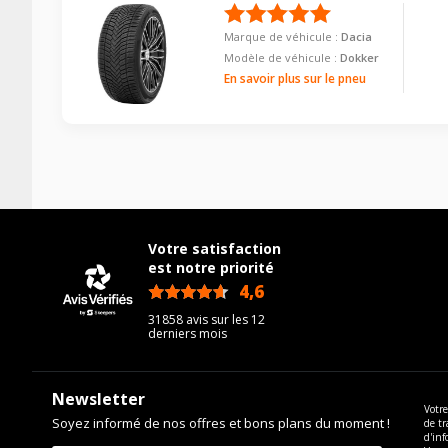
Marque de véhicule :
Dacia
Modèle de véhicule :
Dokker
En savoir plus sur le pneu
Votre satisfaction
est notre priorité
4,6
/5
31858 avis sur les 12
derniers mois
Newsletter
Votre
Soyez informé de nos offres et bons plans du moment !
de tr
d'inf