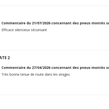
1598
115
17
PG (109CV)
61
ous vous conseillons de contacter directement le constructeur.
27
M12x1.5
Traction avant
115
Commentaire du
21/07/2026
concernant des pneus montés su
17
G (83CV)
ous vous conseillons de contacter directement le constructeur.
Efficace silencieux sécurisant
27
M12x1.5
115
17
ous vous conseillons de contacter directement le constructeur.
27
ATE 2
115
ous vous conseillons de contacter directement le constructeur.
Commentaire du
27/04/2026
concernant des pneus montés su
Très bonne tenue de route dans les virages