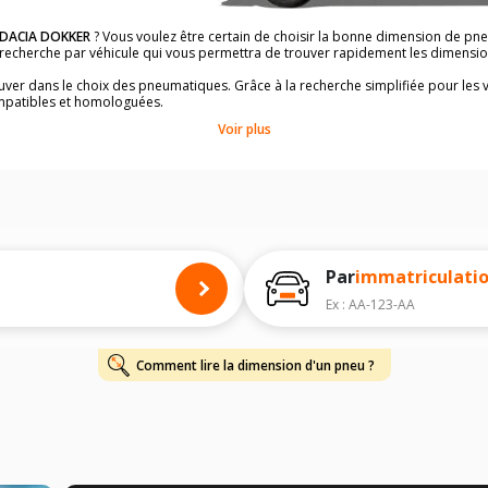
DACIA DOKKER
? Vous voulez être certain de choisir la bonne dimension de pn
la recherche par véhicule qui vous permettra de trouver rapidement les dimens
rouver dans le choix des pneumatiques. Grâce à la recherche simplifiée pour les 
mpatibles et homologuées.
dimensions de vos pneus ? Ces informations sont indiquées sur le flanc des p
Voir plus
à l'intérieur de la portière conducteur.
 permettra de trouver les dimensions de vos pneus pour
DACIA DOKKER
, simpl
 de votre
DACIA DOKKER
ci-dessous :
onnés à titre indicatif. Il est fortement recommandé de vérifier en amont la di
harge et de vitesse, indispensables pour que votre dimension soit complète.
Par
immatriculati
Ex : AA-123-AA
Comment lire la dimension d'un pneu ?