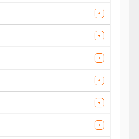
+
+
AV chargé
AR chargé
+
-
-
-
-
AV chargé
AR chargé
+
-
-
-
-
AV chargé
AR chargé
+
-
-
-
-
AV chargé
AR chargé
+
-
-