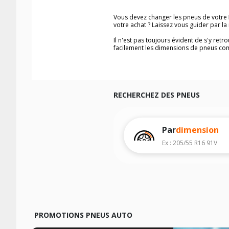
Vous devez changer les pneus de votre
votre achat ? Laissez vous guider par 
Il n'est pas toujours évident de s'y ret
facilement les dimensions de pneus co
Vous ne savez pas comment trouver les 
véhicule ainsi que sur l'étiquette collée 
Notre base de recherche véhicule vous
Pour cela, veuillez sélectionner l'année
RECHERCHEZ DES PNEUS
Les résultats de votre recherche sont d
véhicule, sans oublier les indices de c
Par
dimension
Ex : 205/55 R16 91V
PROMOTIONS PNEUS AUTO