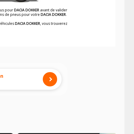
eus pour
DACIA DOKKER
avant de valider
ions de pneus pour votre
DACIA DOKKER
.
véhicules
DACIA DOKKER
, vous trouverez
neumatiques, dans le carnet de bord du
ement et rapidement.
mension des pneus montés sur votre
on