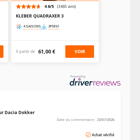
4.6/5
(3465 avis)
-
-
KLEBER QUADRAXER 3
-
-
4 SAISONS
3PMSF
(GPL)
61,00 €
VOIR
À partir de
(GPL)
(GPL)
r Dacia Dokker
Date du commentaire :
23/07/2026
Achat vérifié