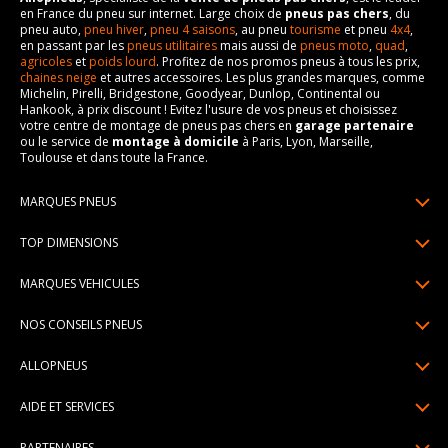
en France du pneu sur internet. Large choix de
pneus pas chers
, du
pneu auto,
pneu hiver
,
pneu 4 saisons
, au pneu
tourisme
et pneu
4x4
,
en passant par les
pneus utilitaires
mais aussi de
pneus moto
,
quad
,
agricoles
et
poids lourd
. Profitez de nos promos pneus à tous les prix,
chaines neige
et autres accessoires. Les plus grandes marques, comme
Michelin, Pirelli, Bridgestone, Goodyear, Dunlop, Continental ou
Hankook, à prix discount ! Evitez l'usure de vos pneus et choisissez
votre centre de montage de pneus pas chers en
garage partenaire
ou le service de
montage à domicile
à Paris, Lyon, Marseille,
Toulouse et dans toute la France.
MARQUES PNEUS
Pneus Michelin
TOP DIMENSIONS
Pneus Pirelli
175/65R14
MARQUES VEHICULES
Pneus Continental
185/65R15
Renault
Pneus Goodyear
NOS CONSEILS PNEUS
195/65R15
Dacia
Pneus Bridgestone
Lire un pneumatique
195/55R16
ALLOPNEUS
Peugeot
Pneus Hankook
Indice de charge et de vitesse
205/55R16
Qui sommes-nous? | About us
Citroën
Pneus Dunlop
AIDE ET SERVICES
Pression pneu
205/60R16
Avis DriverReviews | Who is DriverReviews
Volkswagen
Toutes les marques
Paiement en plusieurs fois
Voyant pression pneu
225/45R17
PARTENAIRES