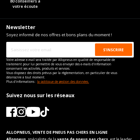
80 conseillers à
boulon
votre écoute
Taille de la tête de boulon
19
VISSERIE DAEWOO LANOS DEPUIS 04-1997 1.6 16V (106CV)
Pour la visserie, afin de garantir une parfaite compatibilité, nous
Type de boulon
M12x1.5
Longueur du boulon
25
vous conseillons de contacter directement le constructeur.
Taille de la tête de boulon
19
Newsletter
Force de rotation du
115
boulon
Longueur du boulon
25
Soyez informé de nos offres et bons plans du moment !
Pour la visserie, afin de garantir une parfaite compatibilité, nous
Force de rotation du
115
vous conseillons de contacter directement le constructeur.
boulon
Pour la visserie, afin de garantir une parfaite compatibilité, nous
Votre adresse e-mail sera traitée par Allopneus en qualité de responsable de
vous conseillons de contacter directement le constructeur.
traitement pour lui permettre de vous envoyer des e-mails d'information
concernant ses activités, produits et services.
Vous disposez des droits prévus par la règlementation, en particulier de vous
désinscrire à tout moment.
Plus d'informations :
la politique de gestion des données.
Suivez nous sur les réseaux
ALLOPNEUS, VENTE DE PNEUS PAS CHERS EN LIGNE
Allopneus
, spécialiste de la
vente de pneus pas chers
, est le leader