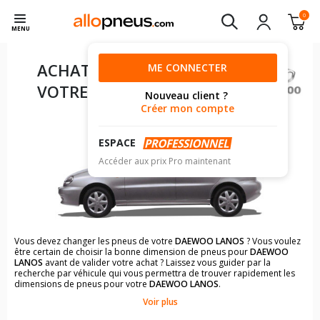
0
MENU
ACHAT DE PNEUS POUR
ME CONNECTER
VOTRE
DAEWOO LANOS
Nouveau client ?
Créer mon compte
ESPACE
Accéder aux prix Pro maintenant
Vous devez changer les pneus de votre
DAEWOO LANOS
? Vous voulez
être certain de choisir la bonne dimension de pneus pour
DAEWOO
LANOS
avant de valider votre achat ? Laissez vous guider par la
recherche par véhicule qui vous permettra de trouver rapidement les
dimensions de pneus pour votre
DAEWOO LANOS
.
Voir plus
Il n'est pas toujours évident de s'y retrouver dans le choix des
pneumatiques. Grâce à la recherche simplifiée pour les véhicules