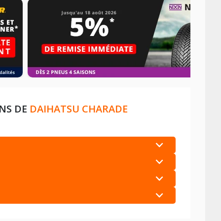
ONS DE
DAIHATSU CHARADE
+
+
+
+