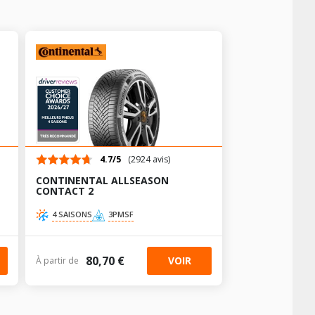
+
+
+
+
+
+
+
+
+
+
+
+
4.7/5
(2924 avis)
AV chargé
AR chargé
CONTINENTAL ALLSEASON
-
-
CONTACT 2
+
-
-
AV chargé
AR chargé
4 SAISONS
3PMSF
-
-
+
80,70 €
VOIR
À partir de
-
-
AV chargé
AR chargé
-
-
+
AV chargé
AR chargé
-
-
AV chargé
AR chargé