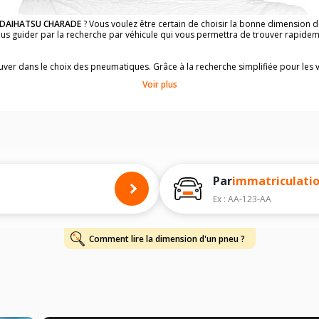
DAIHATSU CHARADE
? Vous voulez être certain de choisir la bonne dimension
vous guider par la recherche par véhicule qui vous permettra de trouver rapid
rouver dans le choix des pneumatiques. Grâce à la recherche simplifiée pour les 
e pneus compatibles et homologuées.
Voir plus
dimensions de vos pneus ? Ces informations sont indiquées sur le flanc des p
à l'intérieur de la portière conducteur.
 permettra de trouver les dimensions de vos pneus pour
DAIHATSU CHARADE
, 
 de votre
DAIHATSU CHARADE
ci-dessous :
onnés à titre indicatif. Il est fortement recommandé de vérifier en amont la di
harge et de vitesse, indispensables pour que votre dimension soit complète.
Par
immatriculati
Ex : AA-123-AA
Comment lire la dimension d'un pneu ?