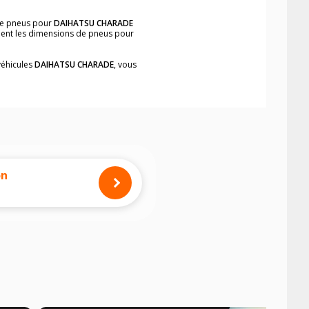
 de pneus pour
DAIHATSU CHARADE
ement les dimensions de pneus pour
véhicules
DAIHATSU CHARADE
, vous
neumatiques, dans le carnet de bord du
simplement et rapidement.
mension des pneus montés sur votre
on