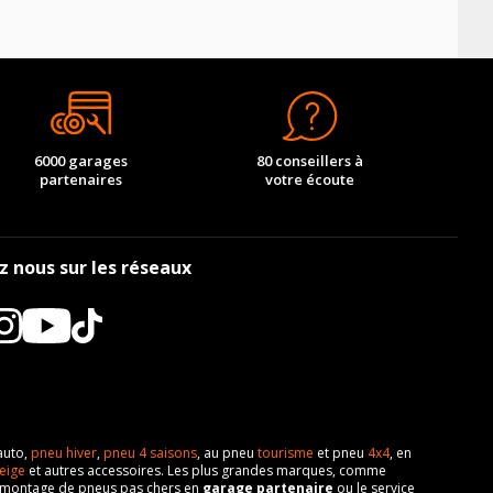
AV chargé
AR chargé
-
-
-
-
+
-
-
-
-
AV chargé
AR chargé
-
-
AV chargé
AR chargé
-
-
-
-
AV chargé
AR chargé
-
-
-
-
-
-
-
-
-
-
-
-
AV chargé
AR chargé
6000 garages
80 conseillers à
partenaires
votre écoute
-
-
AV chargé
-
AR chargé
-
-
-
-
-
-
-
AV chargé
AR chargé
-
-
-
-
-
-
-
-
-
-
-
-
-
-
-
-
-
-
AV chargé
AR chargé
-
-
-
-
-
-
z nous sur les réseaux
-
-
-
-
-
-
-
-
-
-
AV chargé
AR chargé
-
-
-
-
-
-
-
-
-
-
-
-
-
-
-
-
-
-
-
-
AV chargé
AR chargé
-
-
-
-
-
-
-
-
-
-
-
-
-
-
-
-
AV chargé
AR chargé
-
-
-
-
-
-
-
-
-
-
-
-
-
-
-
-
-
-
-
-
-
-
-
-
-
-
-
-
-
-
-
-
-
-
AV chargé
AR chargé
auto,
pneu hiver
,
pneu 4 saisons
, au pneu
tourisme
et pneu
4x4
, en
-
-
-
-
-
-
-
-
-
-
-
-
-
-
eige
et autres accessoires. Les plus grandes marques, comme
 de montage de pneus pas chers en
garage partenaire
ou le service