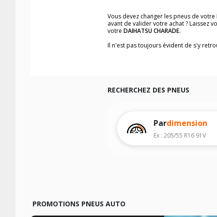
Vous devez changer les pneus de votre
avant de valider votre achat ? Laissez 
votre
DAIHATSU CHARADE
.
Il n'est pas toujours évident de s'y ret
trouverez facilement les dimensions d
Vous ne savez pas comment trouver les 
véhicule ainsi que sur l'étiquette collée 
Notre base de recherche véhicule vous
RECHERCHEZ DES PNEUS
Pour cela, veuillez sélectionner l'année
Les résultats de votre recherche sont d
véhicule, sans oublier les indices de c
Par
dimension
Ex : 205/55 R16 91V
PROMOTIONS PNEUS AUTO