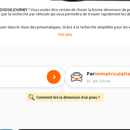
DODGE JOURNEY
? Vous voulez être certain de choisir la bonne dimension de
der par la recherche par véhicule qui vous permettra de trouver rapidement les
rouver dans le choix des pneumatiques. Grâce à la recherche simplifiée pour les 
e pneus compatibles et homologuées.
Voir plus
dimensions de vos pneus ? Ces informations sont indiquées sur le flanc des p
à l'intérieur de la portière conducteur.
 permettra de trouver les dimensions de vos pneus pour
DODGE JOURNEY
, sim
 de votre
DODGE JOURNEY
ci-dessous :
onnés à titre indicatif. Il est fortement recommandé de vérifier en amont la di
harge et de vitesse, indispensables pour que votre dimension soit complète.
Par
immatriculati
Ex : AA-123-AA
Comment lire la dimension d'un pneu ?