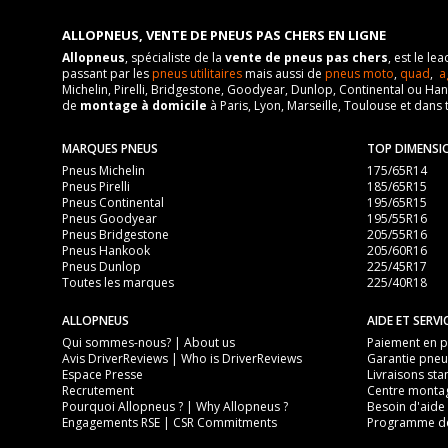
ALLOPNEUS, VENTE DE PNEUS PAS CHERS EN LIGNE
Allopneus
, spécialiste de la
vente de pneus pas chers
, est le l
passant par les
pneus utilitaires
mais aussi de
pneus moto
,
quad
,
a
Michelin, Pirelli, Bridgestone, Goodyear, Dunlop, Continental ou Ha
de
montage à domicile
à Paris, Lyon, Marseille, Toulouse et dans 
MARQUES PNEUS
TOP DIMENSI
Pneus Michelin
175/65R14
Pneus Pirelli
185/65R15
Pneus Continental
195/65R15
Pneus Goodyear
195/55R16
Pneus Bridgestone
205/55R16
Pneus Hankook
205/60R16
Pneus Dunlop
225/45R17
Toutes les marques
225/40R18
ALLOPNEUS
AIDE ET SERVI
Qui sommes-nous? | About us
Paiement en pl
Avis DriverReviews | Who is DriverReviews
Garantie pneu
Espace Presse
Livraisons sta
Recrutement
Centre monta
Pourquoi Allopneus ? | Why Allopneus ?
Besoin d'aide 
Engagements RSE | CSR Commitments
Programme de