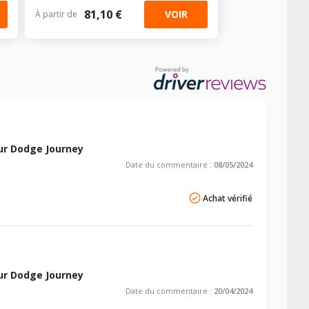
81,10 €
VOIR
À partir de
-
-
-
-
-
-
-
-
AV chargé
AR chargé
-
-
-
-
-
-
-
-
-
-
-
-
ur Dodge Journey
Date du commentaire :
08/05/2024
-
-
-
-
Achat vérifié
ur Dodge Journey
Date du commentaire :
20/04/2024