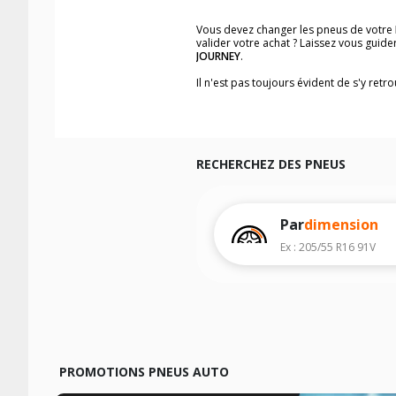
Vous devez changer les pneus de votre
valider votre achat ? Laissez vous gui
JOURNEY
.
Il n'est pas toujours évident de s'y ret
trouverez facilement les dimensions d
Vous ne savez pas comment trouver les 
véhicule ainsi que sur l'étiquette collée 
Notre base de recherche véhicule vous
RECHERCHEZ DES PNEUS
Pour cela, veuillez sélectionner l'année
Les résultats de votre recherche sont d
véhicule, sans oublier les indices de c
Par
dimension
Ex : 205/55 R16 91V
PROMOTIONS PNEUS AUTO