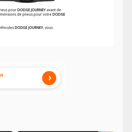
 pneus pour
DODGE JOURNEY
avant de
 dimensions de pneus pour votre
DODGE
véhicules
DODGE JOURNEY
, vous
neumatiques, dans le carnet de bord du
plement et rapidement.
mension des pneus montés sur votre
on