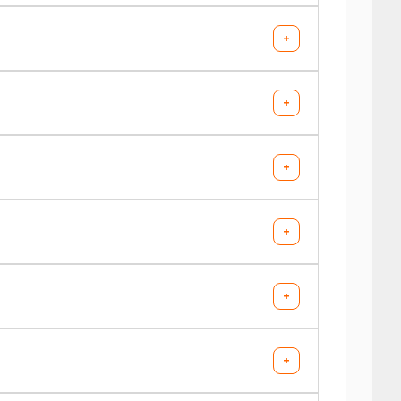
+
+
+
+
+
AV chargé
AR chargé
AV chargé
AR chargé
+
-
-
-
-