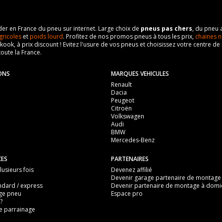
eader en France du pneu sur internet. Large choix de
pneus pas chers
, du pneu 
gricoles
et
poids lourd
. Profitez de nos promos pneus à tous les prix,
chaines n
nkook, à prix discount ! Evitez l'usure de vos pneus et choisissez votre centre
toute la France.
ONS
MARQUES VEHICULES
Renault
Dacia
Peugeot
Citroën
Volkswagen
Audi
BMW
Mercedes-Benz
CES
PARTENAIRES
usieurs fois
Devenez affilié
Devenir garage partenaire de montage
ndard / express
Devenir partenaire de montage à domic
ge pneu
Espace pro
?
 parrainage