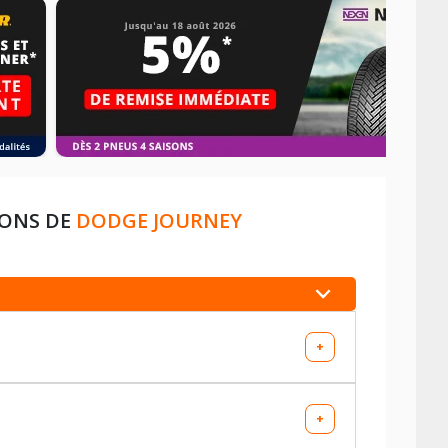
IONS DE
DODGE JOURNEY
+
+