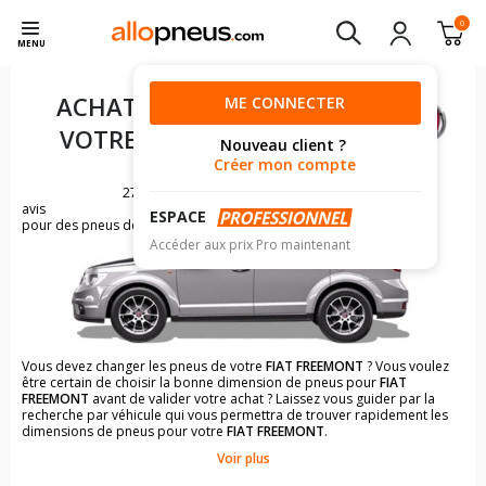
0
MENU
ACHAT DE PNEUS POUR
ME CONNECTER
VOTRE
FIAT FREEMONT
Nouveau client ?
Créer mon compte
27
avis
ESPACE
pour des pneus de FIAT FREEMONT
Accéder aux prix Pro maintenant
Vous devez changer les pneus de votre
FIAT FREEMONT
? Vous voulez
être certain de choisir la bonne dimension de pneus pour
FIAT
FREEMONT
avant de valider votre achat ? Laissez vous guider par la
recherche par véhicule qui vous permettra de trouver rapidement les
dimensions de pneus pour votre
FIAT FREEMONT
.
Voir plus
Il n'est pas toujours évident de s'y retrouver dans le choix des
pneumatiques. Grâce à la recherche simplifiée pour les véhicules
FIAT