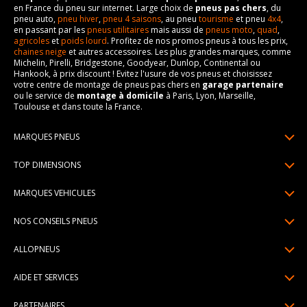
en France du pneu sur internet. Large choix de
pneus pas chers
, du
pneu auto,
pneu hiver
,
pneu 4 saisons
, au pneu
tourisme
et pneu
4x4
,
en passant par les
pneus utilitaires
mais aussi de
pneus moto
,
quad
,
agricoles
et
poids lourd
. Profitez de nos promos pneus à tous les prix,
chaines neige
et autres accessoires. Les plus grandes marques, comme
Michelin, Pirelli, Bridgestone, Goodyear, Dunlop, Continental ou
Hankook, à prix discount ! Evitez l'usure de vos pneus et choisissez
votre centre de montage de pneus pas chers en
garage partenaire
ou le service de
montage à domicile
à Paris, Lyon, Marseille,
Toulouse et dans toute la France.
MARQUES PNEUS
Pneus Michelin
TOP DIMENSIONS
Pneus Pirelli
175/65R14
MARQUES VEHICULES
Pneus Continental
185/65R15
Renault
Pneus Goodyear
NOS CONSEILS PNEUS
195/65R15
Dacia
Pneus Bridgestone
Lire un pneumatique
195/55R16
ALLOPNEUS
Peugeot
Pneus Hankook
Indice de charge et de vitesse
205/55R16
Qui sommes-nous? | About us
Citroën
Pneus Dunlop
AIDE ET SERVICES
Pression pneu
205/60R16
Avis DriverReviews | Who is DriverReviews
Volkswagen
Toutes les marques
Paiement en plusieurs fois
Voyant pression pneu
225/45R17
PARTENAIRES