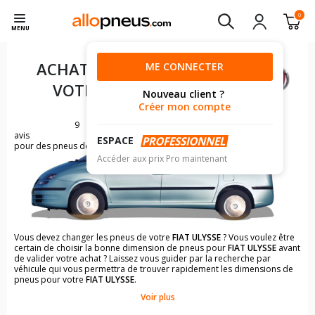
0
MENU
ACHAT DE PNEUS POUR
ME CONNECTER
VOTRE
FIAT ULYSSE
Nouveau client ?
Créer mon compte
9
avis
ESPACE
pour des pneus de FIAT ULYSSE
Accéder aux prix Pro maintenant
Vous devez changer les pneus de votre
FIAT ULYSSE
? Vous voulez être
certain de choisir la bonne dimension de pneus pour
FIAT ULYSSE
avant
de valider votre achat ? Laissez vous guider par la recherche par
véhicule qui vous permettra de trouver rapidement les dimensions de
pneus pour votre
FIAT ULYSSE
.
Voir plus
Il n'est pas toujours évident de s'y retrouver dans le choix des
pneumatiques. Grâce à la recherche simplifiée pour les véhicules
FIAT