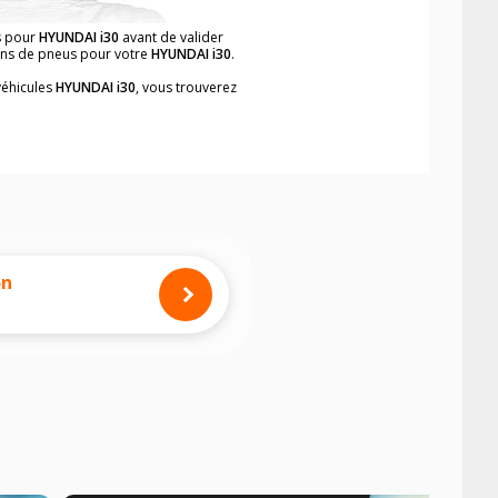
s pour
HYUNDAI i30
avant de valider
ions de pneus pour votre
HYUNDAI i30
.
véhicules
HYUNDAI i30
, vous trouverez
neumatiques, dans le carnet de bord du
ent et rapidement.
mension des pneus montés sur votre
on