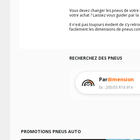
Vous devez changer les pneus de votre
votre achat ? Laissez vous guider par 
Il n'est pas toujours évident de s'y ret
facilement les dimensions de pneus co
Vous ne savez pas comment trouver les 
véhicule ainsi que sur l'étiquette collée 
Notre base de recherche véhicule vous
Pour cela, veuillez sélectionner l'année
RECHERCHEZ DES PNEUS
Les résultats de votre recherche sont d
véhicule, sans oublier les indices de c
Par
dimension
Ex : 205/55 R16 91V
PROMOTIONS PNEUS AUTO