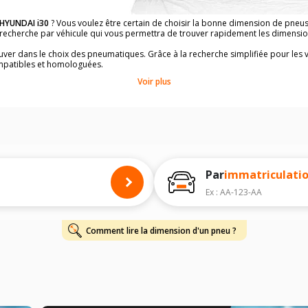
HYUNDAI i30
? Vous voulez être certain de choisir la bonne dimension de pneu
la recherche par véhicule qui vous permettra de trouver rapidement les dimens
rouver dans le choix des pneumatiques. Grâce à la recherche simplifiée pour les 
mpatibles et homologuées.
dimensions de vos pneus ? Ces informations sont indiquées sur le flanc des p
Voir plus
à l'intérieur de la portière conducteur.
 permettra de trouver les dimensions de vos pneus pour
HYUNDAI i30
, simplem
 de votre
HYUNDAI i30
ci-dessous :
onnés à titre indicatif. Il est fortement recommandé de vérifier en amont la di
harge et de vitesse, indispensables pour que votre dimension soit complète.
Par
immatriculati
Ex : AA-123-AA
Comment lire la dimension d'un pneu ?