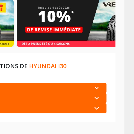
ATIONS DE
HYUNDAI I30
+
+
+
+