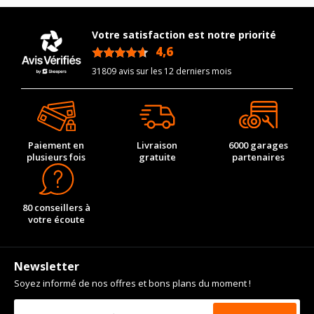
Type de boulon
M14x1.5
Force de rotation du
130
Taille de la tête de boulon
17
boulon
Votre satisfaction est notre priorité
Longueur du boulon
28
Pour la visserie, afin de garantir une parfaite compatibilité, nous
4,6
/5
vous conseillons de contacter directement le constructeur.
Force de rotation du
31809 avis sur les 12 derniers mois
130
boulon
Pour la visserie, afin de garantir une parfaite compatibilité, nous
vous conseillons de contacter directement le constructeur.
Paiement en
Livraison
6000 garages
plusieurs fois
gratuite
partenaires
80 conseillers à
votre écoute
Newsletter
Soyez informé de nos offres et bons plans du moment !