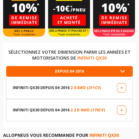
SÉLECTIONNEZ VOTRE DIMENSION PARMI LES ANNÉES ET
MOTORISATIONS DE
INFINITI QX30
DEPUIS 04-2016
INFINITI QX30 DEPUIS 04-2016
2.0 AWD (211CV)
+
LES DIMENSIONS COMPATIBLES
235/50R18 97 H
INFINITI QX30 DEPUIS 04-2016
2.2 D AWD (170CV)
+
LES DIMENSIONS COMPATIBLES
235/50R18 97 V
235/50R18 97 V
ALLOPNEUS VOUS RECOMMANDE POUR
INFINITI QX30