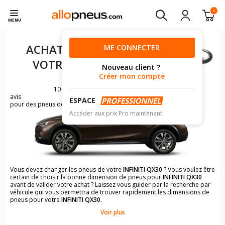
0
MENU
ACHAT DE PNEUS POUR
ME CONNECTER
VOTRE
INFINITI QX30
Nouveau client ?
Créer mon compte
10
avis
ESPACE
pour des pneus de INFINITI QX30
Accéder aux prix Pro maintenant
Vous devez changer les pneus de votre
INFINITI QX30
? Vous voulez être
certain de choisir la bonne dimension de pneus pour
INFINITI QX30
avant de valider votre achat ? Laissez vous guider par la recherche par
véhicule qui vous permettra de trouver rapidement les dimensions de
pneus pour votre
INFINITI QX30
.
Voir plus
Il n'est pas toujours évident de s'y retrouver dans le choix des
pneumatiques. Grâce à la recherche simplifiée pour les véhicules