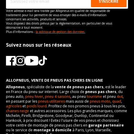
Votre adresse e-mail sera traitée par Allopneus en qualité de responsable de
traitement pour lui permettre de vous envoyer des e-mails d'information
concernant ses activités, produits et services.
Vous disposez des droits prévus par la règlementation, en particulier de vous
désinscrire à tout moment.
Plus d'informations :
la politique de gestion des données.
Suivez nous sur les réseaux
ALLOPNEUS, VENTE DE PNEUS PAS CHERS EN LIGNE
Allopneus
, spécialiste de la
vente de pneus pas chers
, est le leader
en France du pneu sur internet. Large choix de
pneus pas chers
, du
pneu auto,
pneu hiver
,
pneu 4 saisons
, au pneu
tourisme
et pneu
4x4
,
en passant par les
pneus utilitaires
mais aussi de
pneus moto
,
quad
,
agricoles
et
poids lourd
. Profitez de nos promos pneus à tous les prix,
chaines neige
et autres accessoires. Les plus grandes marques, comme
Michelin, Pirelli, Bridgestone, Goodyear, Dunlop, Continental ou
Hankook, à prix discount ! Evitez l'usure de vos pneus et choisissez
votre centre de montage de pneus pas chers en
garage partenaire
ou le service de
montage à domicile
à Paris, Lyon, Marseille,