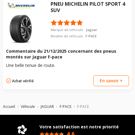
PNEU
MICHELIN
PILOT SPORT 4
SUV
Marque de véhicule :
Jaguar
Modèle de véhicule :
F-PACE
Commentaire du
21/12/2025
concernant des pneus
montés sur Jaguar F-pace
Une belle tenue de route.
En savoir +
Achat vérifié
Accueil
Véhicule
JAGUAR
F-PACE
F-PACE
Votre satisfaction est notre priorité
4,6
/5