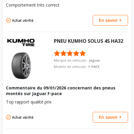
Taille de la tête de boulon
22
Comportement très correct
Force de rotation du
110
boulon
En savoir +
Achat vérifié
Pour la visserie, afin de garantir une parfaite compatibilité, nous
vous conseillons de contacter directement le constructeur.
PNEU
KUMHO
SOLUS 4S HA32
Marque de véhicule :
Jaguar
Modèle de véhicule :
F-PACE
Commentaire du
09/01/2026
concernant des pneus
montés sur Jaguar F-pace
Top rapport qualité prix
En savoir +
Achat vérifié