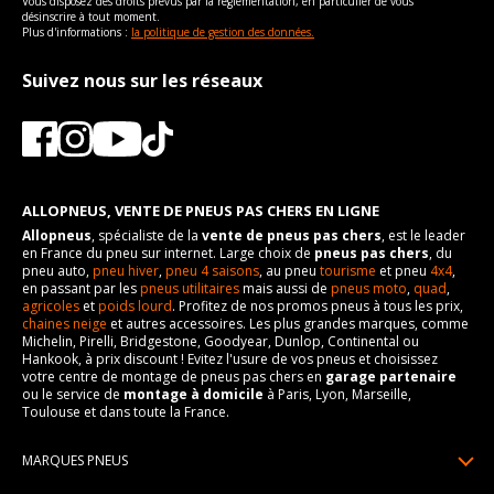
Vous disposez des droits prévus par la règlementation, en particulier de vous
désinscrire à tout moment.
Plus d'informations :
la politique de gestion des données.
Suivez nous sur les réseaux
ALLOPNEUS, VENTE DE PNEUS PAS CHERS EN LIGNE
Allopneus
, spécialiste de la
vente de pneus pas chers
, est le leader
en France du pneu sur internet. Large choix de
pneus pas chers
, du
pneu auto,
pneu hiver
,
pneu 4 saisons
, au pneu
tourisme
et pneu
4x4
,
en passant par les
pneus utilitaires
mais aussi de
pneus moto
,
quad
,
agricoles
et
poids lourd
. Profitez de nos promos pneus à tous les prix,
chaines neige
et autres accessoires. Les plus grandes marques, comme
Michelin, Pirelli, Bridgestone, Goodyear, Dunlop, Continental ou
Hankook, à prix discount ! Evitez l'usure de vos pneus et choisissez
votre centre de montage de pneus pas chers en
garage partenaire
ou le service de
montage à domicile
à Paris, Lyon, Marseille,
Toulouse et dans toute la France.
MARQUES PNEUS
Pneus Michelin