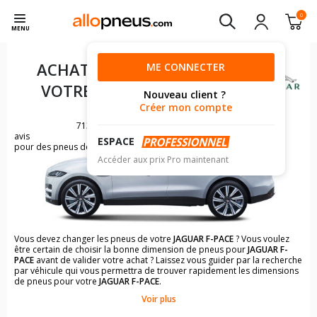
0
MENU
ACHAT DE PNEUS POUR
ME CONNECTER
VOTRE
JAGUAR F-PACE
Nouveau client ?
Créer mon compte
713
avis
ESPACE
pour des pneus de JAGUAR F-PACE
Accéder aux prix Pro maintenant
Vous devez changer les pneus de votre
JAGUAR F-PACE
? Vous voulez
être certain de choisir la bonne dimension de pneus pour
JAGUAR F-
PACE
avant de valider votre achat ? Laissez vous guider par la recherche
par véhicule qui vous permettra de trouver rapidement les dimensions
de pneus pour votre
JAGUAR F-PACE
.
Voir plus
Il n'est pas toujours évident de s'y retrouver dans le choix des
pneumatiques. Grâce à la recherche simplifiée pour les véhicules