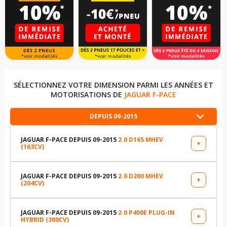
SÉLECTIONNEZ VOTRE DIMENSION PARMI LES ANNÉES ET
MOTORISATIONS DE
JAGUAR F-PACE
DEPUIS 09-2015
JAGUAR F-PACE DEPUIS 09-2015
2.0 D165 MHEV
+
(163CV)
LES DIMENSIONS COMPATIBLES
255/55R19 111 W
JAGUAR F-PACE DEPUIS 09-2015
2.0 D200 MHEV
+
(204CV)
LES DIMENSIONS COMPATIBLES
235/65R18 110 H
255/55R19 111 W
JAGUAR F-PACE DEPUIS 09-2015
2.0 P400E PLUG-IN
+
HYBRID (300CV)