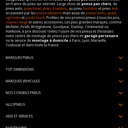
en France du pneu sur internet. Large choix de
pneus pas chers
, du
pneu auto,
pneu hiver
,
pneu 4 saisons
, au pneu
tourisme
et pneu
4x4
,
en passant par les
pneus utilitaires
mais aussi de
pneus moto
,
quad
,
agricoles
et
poids lourd
. Profitez de nos promos pneus à tous les prix,
chaines neige
et autres accessoires. Les plus grandes marques, comme
Michelin, Pirelli, Bridgestone, Goodyear, Dunlop, Continental ou
Hankook, à prix discount ! Evitez l'usure de vos pneus et choisissez
votre centre de montage de pneus pas chers en
garage partenaire
ou le service de
montage à domicile
à Paris, Lyon, Marseille,
Toulouse et dans toute la France.
MARQUES PNEUS
Pneus Michelin
TOP DIMENSIONS
Pneus Pirelli
175/65R14
MARQUES VEHICULES
Pneus Continental
185/65R15
Renault
Pneus Goodyear
NOS CONSEILS PNEUS
195/65R15
Dacia
Pneus Bridgestone
Lire un pneumatique
195/55R16
ALLOPNEUS
Peugeot
Pneus Hankook
Indice de charge et de vitesse
205/55R16
Qui sommes-nous? | About us
Citroën
Pneus Dunlop
AIDE ET SERVICES
Pression pneu
205/60R16
Avis DriverReviews | Who is DriverReviews
Volkswagen
Toutes les marques
Paiement en plusieurs fois
Voyant pression pneu
225/45R17
PARTENAIRES