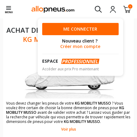
0
MENU
ACHAT DE PNEUS POUR VOTRE
ME CONNECTER
KG MOBILITY MUSSO
Nouveau client ?
Créer mon compte
ESPACE
Accéder aux prix Pro maintenant
Vous devez changer les pneus de votre
KG MOBILITY MUSSO
? Vous
voulez être certain de choisir la bonne dimension de pneus pour
KG
MOBILITY MUSSO
avant de valider votre achat ? Laissez vous guider par
la recherche par véhicule qui vous permettra de trouver rapidement les
dimensions de pneus pour votre
KG MOBILITY MUSSO
.
Voir plus
Il n'est pas toujours évident de s'y retrouver dans le choix des
pneumatiques. Grâce à la recherche simplifiée pour les véhicules
KG