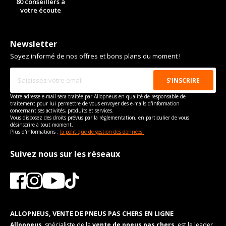
80 conseillers à
Force de rotation du
120
votre écoute
Type de boulon
M14x1.5
boulon
Taille de la tête de boulon
21
Pour la visserie, afin de garantir une parfaite compatibilité, nous
vous conseillons de contacter directement le constructeur.
Newsletter
Force de rotation du
120
boulon
Soyez informé de nos offres et bons plans du moment !
Pour la visserie, afin de garantir une parfaite compatibilité, nous
vous conseillons de contacter directement le constructeur.
Votre adresse e-mail sera traitée par Allopneus en qualité de responsable de
traitement pour lui permettre de vous envoyer des e-mails d'information
concernant ses activités, produits et services.
Vous disposez des droits prévus par la règlementation, en particulier de vous
désinscrire à tout moment.
Plus d'informations :
la politique de gestion des données.
Suivez nous sur les réseaux
ALLOPNEUS, VENTE DE PNEUS PAS CHERS EN LIGNE
Allopneus
, spécialiste de la
vente de pneus pas chers
, est le leader