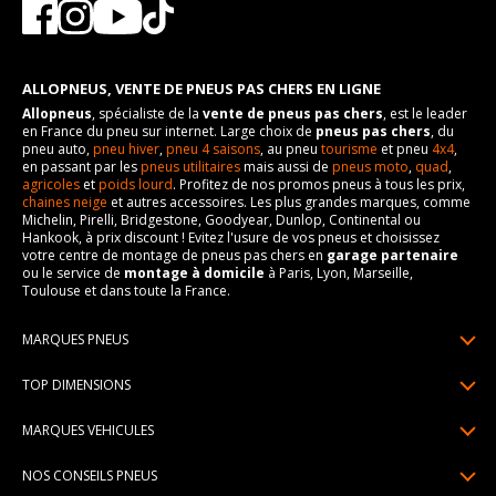
ALLOPNEUS, VENTE DE PNEUS PAS CHERS EN LIGNE
Allopneus
, spécialiste de la
vente de pneus pas chers
, est le leader
en France du pneu sur internet. Large choix de
pneus pas chers
, du
pneu auto,
pneu hiver
,
pneu 4 saisons
, au pneu
tourisme
et pneu
4x4
,
en passant par les
pneus utilitaires
mais aussi de
pneus moto
,
quad
,
agricoles
et
poids lourd
. Profitez de nos promos pneus à tous les prix,
chaines neige
et autres accessoires. Les plus grandes marques, comme
Michelin, Pirelli, Bridgestone, Goodyear, Dunlop, Continental ou
Hankook, à prix discount ! Evitez l'usure de vos pneus et choisissez
votre centre de montage de pneus pas chers en
garage partenaire
ou le service de
montage à domicile
à Paris, Lyon, Marseille,
Toulouse et dans toute la France.
MARQUES PNEUS
Pneus Michelin
TOP DIMENSIONS
Pneus Pirelli
175/65R14
MARQUES VEHICULES
Pneus Continental
185/65R15
Renault
Pneus Goodyear
NOS CONSEILS PNEUS
195/65R15
Dacia
Pneus Bridgestone