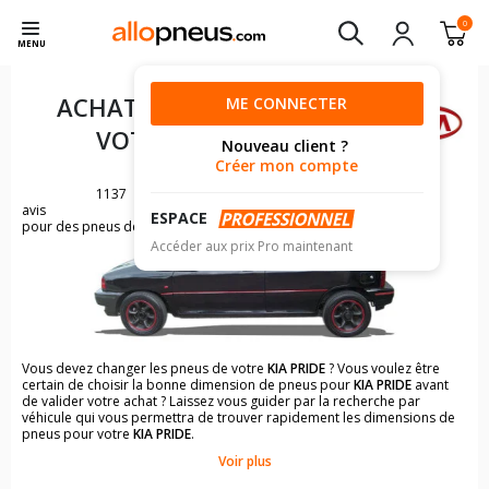
0
MENU
ACHAT DE PNEUS POUR
ME CONNECTER
VOTRE
KIA PRIDE
Nouveau client ?
Créer mon compte
1137
avis
ESPACE
pour des pneus de KIA PRIDE
Accéder aux prix Pro maintenant
Vous devez changer les pneus de votre
KIA PRIDE
? Vous voulez être
certain de choisir la bonne dimension de pneus pour
KIA PRIDE
avant
de valider votre achat ? Laissez vous guider par la recherche par
véhicule qui vous permettra de trouver rapidement les dimensions de
pneus pour votre
KIA PRIDE
.
Voir plus
Il n'est pas toujours évident de s'y retrouver dans le choix des
pneumatiques. Grâce à la recherche simplifiée pour les véhicules
KIA