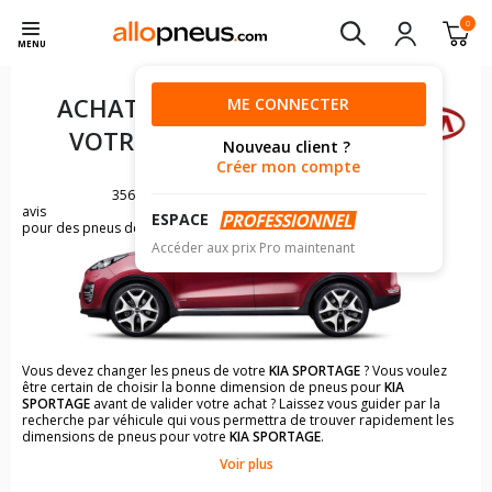
0
MENU
ACHAT DE PNEUS POUR
ME CONNECTER
VOTRE
KIA SPORTAGE
Nouveau client ?
Créer mon compte
3560
avis
ESPACE
pour des pneus de KIA SPORTAGE
Accéder aux prix Pro maintenant
Vous devez changer les pneus de votre
KIA SPORTAGE
? Vous voulez
être certain de choisir la bonne dimension de pneus pour
KIA
SPORTAGE
avant de valider votre achat ? Laissez vous guider par la
recherche par véhicule qui vous permettra de trouver rapidement les
dimensions de pneus pour votre
KIA SPORTAGE
.
Voir plus
Il n'est pas toujours évident de s'y retrouver dans le choix des
pneumatiques. Grâce à la recherche simplifiée pour les véhicules
KIA