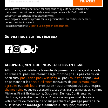
boulon
de véhicule
Taille de la tête de boulon
21
Pour la visserie, afin de garantir une parfaite compatibilité, nous
Type de boulon
M12x1.5
vous conseillons de contacter directement le constructeur.
Taille de la tête de boulon
Type
21
Traction avant
Pour la visserie, afin de garantir une parfaite compatibilité, nous
VISSERIE KIA SPORTAGE DE 09-2009 À 07-2017 2.0 GDI
Votre adresse e-mail sera traitée par Allopneus en qualité de responsable de
Force de rotation du
110
vous conseillons de contacter directement le constructeur.
AWD (166CV)
Taille de la tête de boulon
21
traitement pour lui permettre de vous envoyer des e-mails d'information
boulon
Force de rotation du
Numéro d'identification
110
SLS
concernant ses activités, produits et services.
Type de boulon
M12x1.5
boulon
de véhicule
Force de rotation du
110
Vous disposez des droits prévus par la règlementation, en particulier de vous
Pour la visserie, afin de garantir une parfaite compatibilité, nous
désinscrire à tout moment.
boulon
vous conseillons de contacter directement le constructeur.
Taille de la tête de boulon
21
Pour la visserie, afin de garantir une parfaite compatibilité, nous
VISSERIE KIA SPORTAGE DE 09-2009 À 07-2017 2.0 GDI
Plus d'informations :
la politique de gestion des données.
vous conseillons de contacter directement le constructeur.
(166CV)
Pour la visserie, afin de garantir une parfaite compatibilité, nous
Force de rotation du
110
vous conseillons de contacter directement le constructeur.
Type de boulon
M12x1.5
Suivez nous sur les réseaux
boulon
Taille de la tête de boulon
21
Pour la visserie, afin de garantir une parfaite compatibilité, nous
vous conseillons de contacter directement le constructeur.
Force de rotation du
110
boulon
Pour la visserie, afin de garantir une parfaite compatibilité, nous
vous conseillons de contacter directement le constructeur.
ALLOPNEUS, VENTE DE PNEUS PAS CHERS EN LIGNE
Allopneus
, spécialiste de la
vente de pneus pas chers
, est le leader
en France du pneu sur internet. Large choix de
pneus pas chers
, du
pneu auto,
pneu hiver
,
pneu 4 saisons
, au pneu
tourisme
et pneu
4x4
,
en passant par les
pneus utilitaires
mais aussi de
pneus moto
,
quad
,
agricoles
et
poids lourd
. Profitez de nos promos pneus à tous les prix,
chaines neige
et autres accessoires. Les plus grandes marques, comme
Michelin, Pirelli, Bridgestone, Goodyear, Dunlop, Continental ou
Hankook, à prix discount ! Evitez l'usure de vos pneus et choisissez
votre centre de montage de pneus pas chers en
garage partenaire
ou le service de
montage à domicile
à Paris, Lyon, Marseille,