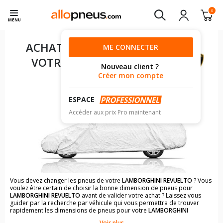
0
MENU
ACHAT DE PNEUS POUR
ME CONNECTER
VOTRE
LAMBORGHINI
Nouveau client ?
REVUELTO
Créer mon compte
ESPACE
Accéder aux prix Pro maintenant
Vous devez changer les pneus de votre
LAMBORGHINI REVUELTO
? Vous
voulez être certain de choisir la bonne dimension de pneus pour
LAMBORGHINI REVUELTO
avant de valider votre achat ? Laissez vous
guider par la recherche par véhicule qui vous permettra de trouver
rapidement les dimensions de pneus pour votre
LAMBORGHINI
REVUELTO
.
Voir plus