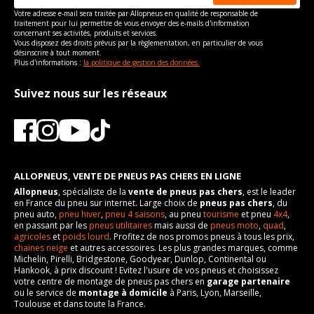
Type
Traction intégrale
Votre adresse e-mail sera traitée par Allopneus en qualité de responsable de
traitement pour lui permettre de vous envoyer des e-mails d'information
VISSERIE LAMBORGHINI REVUELTO DEPUIS 05-2023 PHEV
concernant ses activités, produits et services.
TRACTION INTÉGRALE (1016CV)
Vous disposez des droits prévus par la règlementation, en particulier de vous
désinscrire à tout moment.
Type de boulon
M14x1.5
Plus d'informations :
la politique de gestion des données.
Taille de la tête de boulon
70
Suivez nous sur les réseaux
Longueur du boulon
33
Pour la visserie, afin de garantir une parfaite compatibilité, nous
vous conseillons de contacter directement le constructeur.
ALLOPNEUS, VENTE DE PNEUS PAS CHERS EN LIGNE
Allopneus
, spécialiste de la
vente de pneus pas chers
, est le leader
en France du pneu sur internet. Large choix de
pneus pas chers
, du
pneu auto,
pneu hiver
,
pneu 4 saisons
, au pneu
tourisme
et pneu
4x4
,
en passant par les
pneus utilitaires
mais aussi de
pneus moto
,
quad
,
agricoles
et
poids lourd
. Profitez de nos promos pneus à tous les prix,
chaines neige
et autres accessoires. Les plus grandes marques, comme
Michelin, Pirelli, Bridgestone, Goodyear, Dunlop, Continental ou
Hankook, à prix discount ! Evitez l'usure de vos pneus et choisissez
votre centre de montage de pneus pas chers en
garage partenaire
ou le service de
montage à domicile
à Paris, Lyon, Marseille,
Toulouse et dans toute la France.