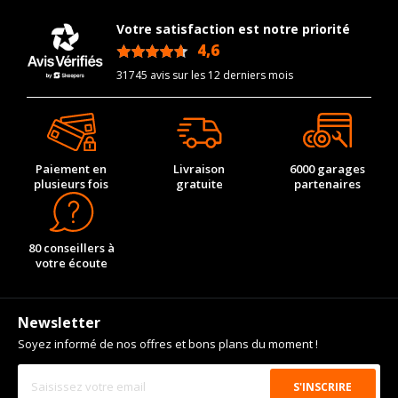
CARACTÉRISTIQUES TECHNIQUES LAMBORGHINI
REVUELTO DEPUIS 05-2023 PHEV TRACTION INTÉGRALE
Votre satisfaction est notre priorité
(1016CV)
4,6
/5
Marque du véhicule
LAMBORGHINI
31745 avis sur les 12 derniers mois
Nom du modele
REVUELTO
Motorisation
PHEV Traction
intégrale
Année de début de
2023-05-01
Paiement en
Livraison
6000 garages
modèle
plusieurs fois
gratuite
partenaires
Energie
Essence/électrique
Année de début de
2023-05-01
motorisation
80 conseillers à
votre écoute
Code motorisation
L 545
Numéro de moteur
154541
Newsletter
Frein performance
59
Soyez informé de nos offres et bons plans du moment !
Cylindrée cm3
6498
Puissance en Kw max
747