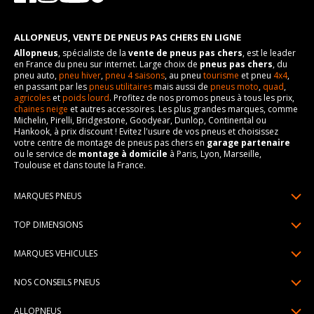
ALLOPNEUS, VENTE DE PNEUS PAS CHERS EN LIGNE
Allopneus
, spécialiste de la
vente de pneus pas chers
, est le leader
en France du pneu sur internet. Large choix de
pneus pas chers
, du
pneu auto,
pneu hiver
,
pneu 4 saisons
, au pneu
tourisme
et pneu
4x4
,
en passant par les
pneus utilitaires
mais aussi de
pneus moto
,
quad
,
agricoles
et
poids lourd
. Profitez de nos promos pneus à tous les prix,
chaines neige
et autres accessoires. Les plus grandes marques, comme
Michelin, Pirelli, Bridgestone, Goodyear, Dunlop, Continental ou
Hankook, à prix discount ! Evitez l'usure de vos pneus et choisissez
votre centre de montage de pneus pas chers en
garage partenaire
ou le service de
montage à domicile
à Paris, Lyon, Marseille,
Toulouse et dans toute la France.
MARQUES PNEUS
Pneus Michelin
TOP DIMENSIONS
Pneus Pirelli
175/65R14
MARQUES VEHICULES
Pneus Continental
185/65R15
Renault
Pneus Goodyear
NOS CONSEILS PNEUS
195/65R15
Dacia
Pneus Bridgestone
Lire un pneumatique
195/55R16
ALLOPNEUS
Peugeot