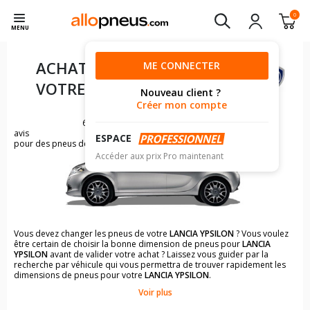
0
MENU
ACHAT DE PNEUS POUR
ME CONNECTER
VOTRE
LANCIA YPSILON
Nouveau client ?
Créer mon compte
6
avis
ESPACE
pour des pneus de LANCIA YPSILON
Accéder aux prix Pro maintenant
Vous devez changer les pneus de votre
LANCIA YPSILON
? Vous voulez
être certain de choisir la bonne dimension de pneus pour
LANCIA
YPSILON
avant de valider votre achat ? Laissez vous guider par la
recherche par véhicule qui vous permettra de trouver rapidement les
dimensions de pneus pour votre
LANCIA YPSILON
.
Voir plus
Il n'est pas toujours évident de s'y retrouver dans le choix des
pneumatiques. Grâce à la recherche simplifiée pour les véhicules