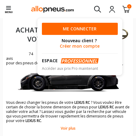
0
MENU
ACHAT DE PNEUS POUR
ME CONNECTER
VOTRE
LEXUS RC
Nouveau client ?
Créer mon compte
74
avis
ESPACE
pour des pneus de LEXUS RC
Accéder aux prix Pro maintenant
Vous devez changer les pneus de votre
LEXUS RC
? Vous voulez être
certain de choisir la bonne dimension de pneus pour
LEXUS RC
avant de
valider votre achat ? Laissez vous guider par la recherche par véhicule
qui vous permettra de trouver rapidement les dimensions de pneus
pour votre
LEXUS RC
.
Voir plus
Il n'est pas toujours évident de s'y retrouver dans le choix des
pneumatiques. Grâce à la recherche simplifiée pour les véhicules
LEXUS