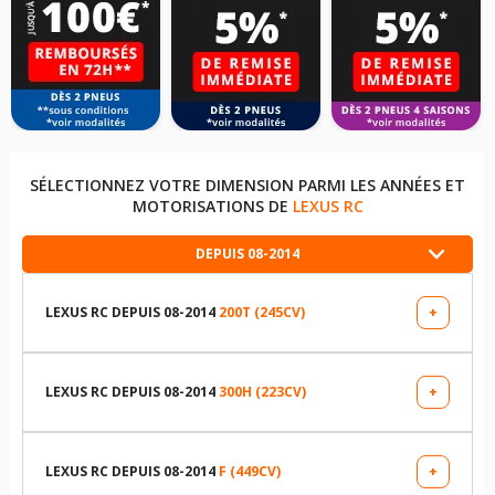
SÉLECTIONNEZ VOTRE DIMENSION PARMI LES ANNÉES ET
MOTORISATIONS DE
LEXUS RC
DEPUIS 08-2014
LEXUS RC DEPUIS 08-2014
200T (245CV)
+
LES DIMENSIONS COMPATIBLES
235/45R18 94 Y
LEXUS RC DEPUIS 08-2014
300H (223CV)
+
LES DIMENSIONS COMPATIBLES
235/40R19 96 Y
235/45R18 94 Y
LEXUS RC DEPUIS 08-2014
F (449CV)
+