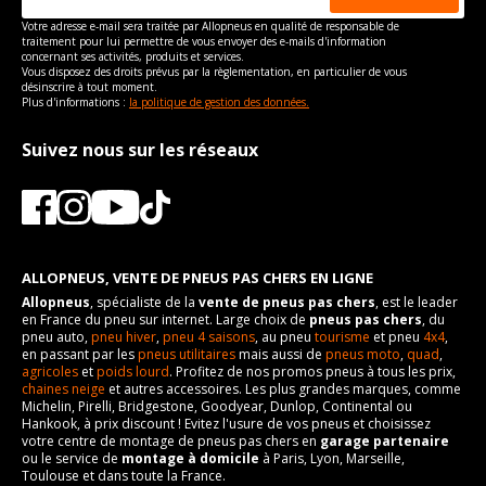
Votre adresse e-mail sera traitée par Allopneus en qualité de responsable de
traitement pour lui permettre de vous envoyer des e-mails d'information
concernant ses activités, produits et services.
Vous disposez des droits prévus par la règlementation, en particulier de vous
désinscrire à tout moment.
Plus d'informations :
la politique de gestion des données.
Suivez nous sur les réseaux
ALLOPNEUS, VENTE DE PNEUS PAS CHERS EN LIGNE
Allopneus
, spécialiste de la
vente de pneus pas chers
, est le leader
en France du pneu sur internet. Large choix de
pneus pas chers
, du
pneu auto,
pneu hiver
,
pneu 4 saisons
, au pneu
tourisme
et pneu
4x4
,
en passant par les
pneus utilitaires
mais aussi de
pneus moto
,
quad
,
agricoles
et
poids lourd
. Profitez de nos promos pneus à tous les prix,
chaines neige
et autres accessoires. Les plus grandes marques, comme
Michelin, Pirelli, Bridgestone, Goodyear, Dunlop, Continental ou
Hankook, à prix discount ! Evitez l'usure de vos pneus et choisissez
votre centre de montage de pneus pas chers en
garage partenaire
ou le service de
montage à domicile
à Paris, Lyon, Marseille,
Toulouse et dans toute la France.