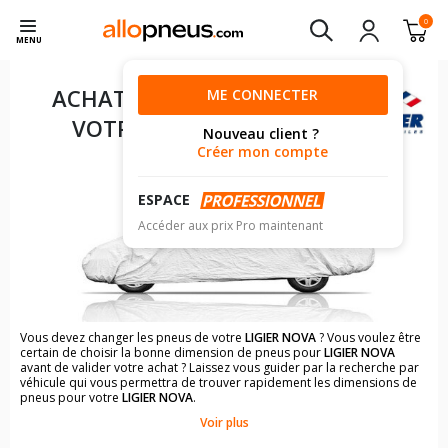
0
MENU
ACHAT DE PNEUS POUR
ME CONNECTER
VOTRE
LIGIER NOVA
Nouveau client ?
Créer mon compte
ESPACE
Accéder aux prix Pro maintenant
Vous devez changer les pneus de votre
LIGIER NOVA
? Vous voulez être
certain de choisir la bonne dimension de pneus pour
LIGIER NOVA
avant de valider votre achat ? Laissez vous guider par la recherche par
véhicule qui vous permettra de trouver rapidement les dimensions de
pneus pour votre
LIGIER NOVA
.
Voir plus
Il n'est pas toujours évident de s'y retrouver dans le choix des
pneumatiques. Grâce à la recherche simplifiée pour les véhicules
LIGIER