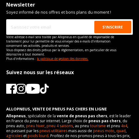
Newsletter
Soyez informé de nos offres et bons plans du moment !
Votre adresse e-mail sera traitée par Allopneus en qualité de responsable de
traitement pour lui permettre de vous envoyer des e-mails d'information
concernant ses activités, produits et services.
Vous disposez des droits prévus par la règlementation, en particulier de vous
désinscrire à tout moment.
Plus d'informations :
la politique de gestion des données.
Suivez nous sur les réseaux
ALLOPNEUS, VENTE DE PNEUS PAS CHERS EN LIGNE
Allopneus
, spécialiste de la
vente de pneus pas chers
, est le leader
en France du pneu sur internet. Large choix de
pneus pas chers
, du
pneu auto,
pneu hiver
,
pneu 4 saisons
, au pneu
tourisme
et pneu
4x4
,
en passant par les
pneus utilitaires
mais aussi de
pneus moto
,
quad
,
agricoles
et
poids lourd
. Profitez de nos promos pneus à tous les prix,