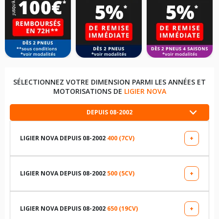
SÉLECTIONNEZ VOTRE DIMENSION PARMI LES ANNÉES ET
MOTORISATIONS DE
LIGIER NOVA
DEPUIS 08-2002
LIGIER NOVA DEPUIS 08-2002
400 (7CV)
+
LES DIMENSIONS COMPATIBLES
145/60R13 65 S
LIGIER NOVA DEPUIS 08-2002
500 (5CV)
+
LES DIMENSIONS COMPATIBLES
TABLEAU DE PRESSION DE PNEUS LIGIER NOVA DEPUIS 08-
2002 400 (7CV)
145/60R13 65 S
LIGIER NOVA DEPUIS 08-2002
650 (19CV)
+