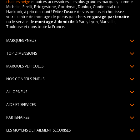
chaines neige
et autres accessoires. Les plus grandes marques, comme
Michelin, Pirelli, Bridgestone, Goodyear, Dunlop, Continental ou
Hankook, à prix discount ! Evitez l'usure de vos pneus et choisissez
votre centre de montage de pneus pas chers en
garage partenaire
ou le service de
montage à domicile
à Paris, Lyon, Marseille,
Toulouse et dans toute la France.
MARQUES PNEUS
Pneus Michelin
TOP DIMENSIONS
Pneus Pirelli
175/65R14
MARQUES VEHICULES
Pneus Continental
185/65R15
Renault
Pneus Goodyear
NOS CONSEILS PNEUS
195/65R15
Dacia
Pneus Bridgestone
Lire un pneumatique
195/55R16
ALLOPNEUS
Peugeot
Pneus Hankook
Indice de charge et de vitesse
205/55R16
Qui sommes-nous? | About us
Citroën
Pneus Dunlop
AIDE ET SERVICES
Pression pneu
205/60R16
Avis DriverReviews | Who is DriverReviews
Volkswagen
Toutes les marques
Paiement en plusieurs fois
Voyant pression pneu
225/45R17
PARTENAIRES
Espace Presse
Audi
Garantie pneu
Usure pneu
225/40R18
Devenez affilié
Recrutement
BMW
LES MOYENS DE PAIEMENT SÉCURISÉS
Livraisons standard / express
Témoin d'usure
Devenir garage partenaire de montage
Pourquoi Allopneus ? | Why Allopneus ?
Mercedes-Benz
Centre montage pneu