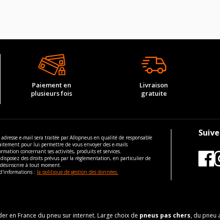
Pression AV
Pression AR
IS 10-2022 EV TRACTION INTÉGRALE (918CV)
-
-
Pression AV
Pression AR
-
-
Paiement en
Livraison
plusieurs fois
gratuite
-
-
-
-
-
-
Suive
 adresse e-mail sera traitée par Allopneus en qualité de responsable
aitement pour lui permettre de vous envoyer des e-mails
-
-
ormation concernant ses activités, produits et services.
disposez des droits prévus par la règlementation, en particulier de
-
-
 désinscrire à tout moment.
d'informations :
la politique de gestion des données.
-
IS 10-2022 EV TRACTION INTÉGRALE (612CV)
-
LOTUS
ELETRE
eader en France du pneu sur internet. Large choix de
pneus pas chers
, du pneu 
IS 10-2022 EV TRACTION INTÉGRALE (918CV)