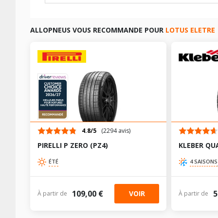
LES DIMENSIONS COMPATIBLES
ALLOPNEUS VOUS RECOMMANDE POUR
LOTUS ELETRE
4.8/5
(2294 avis)
PIRELLI P ZERO (PZ4)
KLEBER QU
ÉTÉ
4 SAISONS
109,00 €
5
VOIR
À partir de
À partir de
TABLEAU DE PRESSION DE PNEUS LOTUS ELETRE DEPU