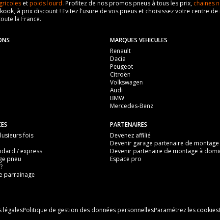
gricoles
et
poids lourd
. Profitez de nos promos pneus à tous les prix,
chaines n
EV Traction intégrale
nkook, à prix discount ! Evitez l'usure de vos pneus et choisissez votre centre
LOTUS
toute la France.
2022-10-01
ELETRE
ONS
MARQUES VEHICULES
Électrique
EV Traction intégrale
Renault
2022-10-01
Dacia
2022-10-01
Peugeot
TZ230XS225
Citroën
Électrique
Volkswagen
150745
Audi
2022-10-01
BMW
450
Mercedes-Benz
TZ230XS225,TZ264XY000
Traction intégrale
CES
PARTENAIRES
150746
usieurs fois
Devenez affilié
N INTÉGRALE (612CV)
675
Devenir garage partenaire de montage
ndard / express
Devenir partenaire de montage à domic
M14x1.5
Traction intégrale
ge pneu
Espace pro
?
19
N INTÉGRALE (918CV)
 parrainage
30
M14x1.5
ous vous conseillons de contacter directement le constructeur.
19
 légales
Politique de gestion des données personnelles
Paramétrez les cookies