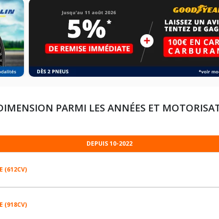
DIMENSION PARMI LES ANNÉES ET MOTORISA
DEPUIS 10-2022
 (612CV)
 (918CV)
255/50R20 109 Y