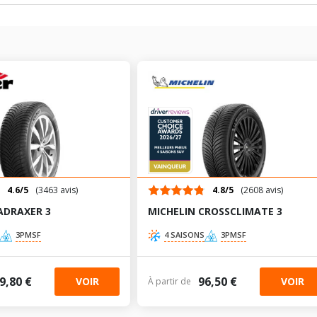
285/45R20 112 Y
275/40R22 107 Y
275/40R22 107 Y
315/35R22 111 Y
315/35R22 111 Y
255/50R20 109 Y
265/45R21 108 Y
285/45R20 112 Y
295/40R21 111 Y
4.6/5
(3463 avis)
4.8/5
(2608 avis)
265/45R21 108 Y
ADRAXER 3
MICHELIN CROSSCLIMATE 3
275/35R23 104 Y
3PMSF
4 SAISONS
3PMSF
295/40R21 111 Y
315/30R23 108 Y
275/35R23 104 Y
9,80 €
96,50 €
VOIR
VOIR
À partir de
IS 10-2022 EV TRACTION INTÉGRALE (612CV)
315/30R23 108 Y