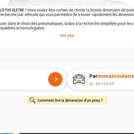
LOTUS ELETRE
? Vous voulez être certain de choisir la bonne dimension de pn
la recherche par véhicule qui vous permettra de trouver rapidement les dimens
rouver dans le choix des pneumatiques. Grâce à la recherche simplifiée pour les 
mpatibles et homologuées.
dimensions de vos pneus ? Ces informations sont indiquées sur le flanc des p
Voir plus
à l'intérieur de la portière conducteur.
 permettra de trouver les dimensions de vos pneus pour
LOTUS ELETRE
, simpl
 de votre
LOTUS ELETRE
ci-dessous :
onnés à titre indicatif. Il est fortement recommandé de vérifier en amont la di
harge et de vitesse, indispensables pour que votre dimension soit complète.
Par
immatriculati
Ex : AA-123-AA
Comment lire la dimension d'un pneu ?