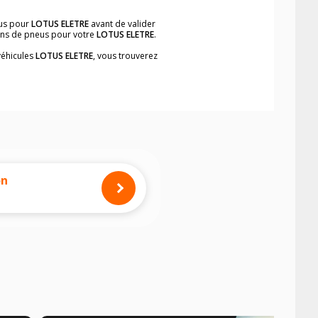
eus pour
LOTUS ELETRE
avant de valider
ions de pneus pour votre
LOTUS ELETRE
.
véhicules
LOTUS ELETRE
, vous trouverez
neumatiques, dans le carnet de bord du
ement et rapidement.
mension des pneus montés sur votre
on