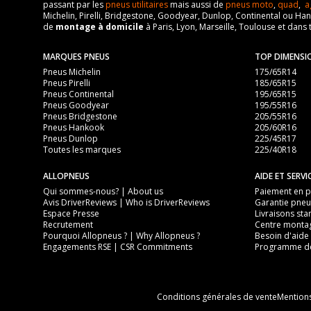
passant par les
pneus utilitaires
mais aussi de
pneus moto
,
quad
,
a
Motorisation
Michelin, Pirelli, Bridgestone, Goodyear, Dunlop, Continental ou Ha
Marque du véhicule
de
montage à domicile
à Paris, Lyon, Marseille, Toulouse et dans 
Année de début de modèle
Nom du modele
MARQUES PNEUS
TOP DIMENSI
Energie
Motorisation
Pneus Michelin
175/65R14
Année de début de motorisation
Pneus Pirelli
185/65R15
Année de début de modèle
Pneus Continental
195/65R15
Code motorisation
Pneus Goodyear
195/55R16
Energie
Pneus Bridgestone
205/55R16
Numéro de moteur
Pneus Hankook
205/60R16
Année de début de motorisation
Pneus Dunlop
225/45R17
Puissance en Kw max
Toutes les marques
225/40R18
Code motorisation
Type
ALLOPNEUS
Numéro de moteur
AIDE ET SERVI
Qui sommes-nous? | About us
Paiement en pl
VISSERIE LOTUS ELETRE DEPUIS 10-2022 EV TRACTIO
Puissance en Kw max
Avis DriverReviews | Who is DriverReviews
Garantie pneu
Espace Presse
Livraisons sta
Type de boulon
Type
Recrutement
Centre monta
Pourquoi Allopneus ? | Why Allopneus ?
Besoin d'aide 
Taille de la tête de boulon
VISSERIE LOTUS ELETRE DEPUIS 10-2022 EV TRACTIO
Engagements RSE | CSR Commitments
Programme de
Longueur du boulon
Type de boulon
Pour la visserie, afin de garantir une parfaite compatibilité, n
Taille de la tête de boulon
Conditions générales de vente
Mentions