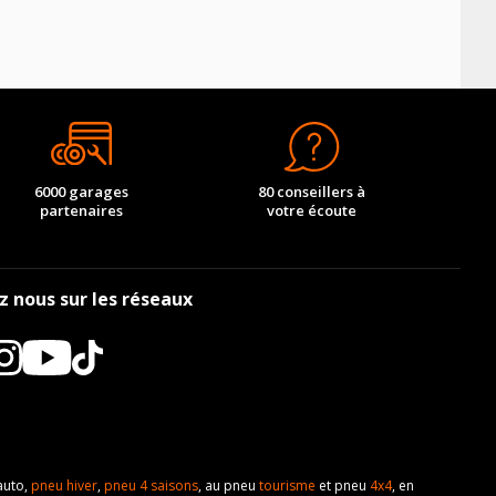
AV chargé
AR chargé
-
-
AV chargé
AR chargé
-
-
6000 garages
80 conseillers à
partenaires
votre écoute
-
-
-
-
-
-
z nous sur les réseaux
-
-
-
-
-
-
auto,
pneu hiver
,
pneu 4 saisons
, au pneu
tourisme
et pneu
4x4
, en