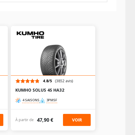
4.8/5
(3852 avis)
KUMHO SOLUS 4S HA32
4 SAISONS
3PMSF
47,90 €
VOIR
À partir de