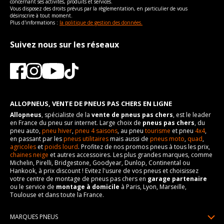
concernant ses activités, produits et services.
Vous disposez des droits prévus par la règlementation, en particulier de vous
désinscrire à tout moment.
Plus d'informations :
la politique de gestion des données.
Suivez nous sur les réseaux
ALLOPNEUS, VENTE DE PNEUS PAS CHERS EN LIGNE
Allopneus
, spécialiste de la
vente de pneus pas chers
, est le leader
en France du pneu sur internet. Large choix de
pneus pas chers
, du
pneu auto,
pneu hiver
,
pneu 4 saisons
, au pneu
tourisme
et pneu
4x4
,
en passant par les
pneus utilitaires
mais aussi de
pneus moto
,
quad
,
agricoles
et
poids lourd
. Profitez de nos promos pneus à tous les prix,
chaines neige
et autres accessoires. Les plus grandes marques, comme
Michelin, Pirelli, Bridgestone, Goodyear, Dunlop, Continental ou
Hankook, à prix discount ! Evitez l'usure de vos pneus et choisissez
votre centre de montage de pneus pas chers en
garage partenaire
ou le service de
montage à domicile
à Paris, Lyon, Marseille,
Toulouse et dans toute la France.
MARQUES PNEUS