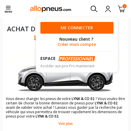
0
MENU
ACHAT DE PNEUS POUR VOTRE
ME CONNECTER
LYNK & CO 02
Nouveau client ?
Créer mon compte
ESPACE
Accéder aux prix Pro maintenant
Vous devez changer les pneus de votre
LYNK & CO 02
? Vous voulez être
certain de choisir la bonne dimension de pneus pour
LYNK & CO 02
avant de valider votre achat ? Laissez vous guider par la recherche par
véhicule qui vous permettra de trouver rapidement les dimensions de
pneus pour votre
LYNK & CO 02
.
Voir plus
Il n'est pas toujours évident de s'y retrouver dans le choix des
pneumatiques. Grâce à la recherche simplifiée pour les véhicules
LYNK