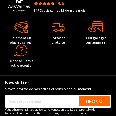
4,6
Type
Propulsion
/5
VISSERIE LYNK & CO 02 DEPUIS 12-2024 EV (272CV)
31768 avis sur les 12 derniers mois
Type de boulon
M14x1.5
Taille de la tête de boulon
19
Longueur du boulon
34
Paiement en
Livraison
6000 garages
Pour la visserie, afin de garantir une parfaite compatibilité, nous
plusieurs fois
gratuite
partenaires
vous conseillons de contacter directement le constructeur.
80 conseillers à
votre écoute
Newsletter
Soyez informé de nos offres et bons plans du moment !
Votre adresse e-mail sera traitée par Allopneus en qualité de responsable de
traitement pour lui permettre de vous envoyer des e-mails d'information